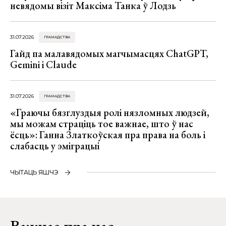
невядомы візіт Максіма Танка ў Лодзь
31.07.2026
ГРАМАДСТВА
Гайд па малавядомых магчымасцях ChatGPT,
Gemini і Claude
31.07.2026
ГРАМАДСТВА
«Граючы бязглуздыя ролі нязломных людзей,
мы можам страціць тое важнае, што ў нас
ёсць»: Ганна Златкоўская пра права на боль і
слабасць у эміграцыі
ЧЫТАЦЬ ЯШЧЭ