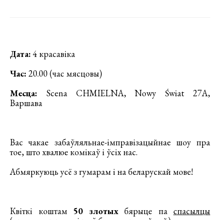
Дата:
4 красавіка
Час:
20.00 (час мясцовы)
Месца:
Scena CHMIELNA, Nowy Świat 27A,
Варшава
Вас чакае забаўляльнае-імправізацыйнае шоу пра
тое, што хвалюе комікаў і ўсіх нас.
Абмяркуюць усё з гумарам і на беларускай мове!
Квіткі коштам
50 злотых
бярыце па
спасылцы