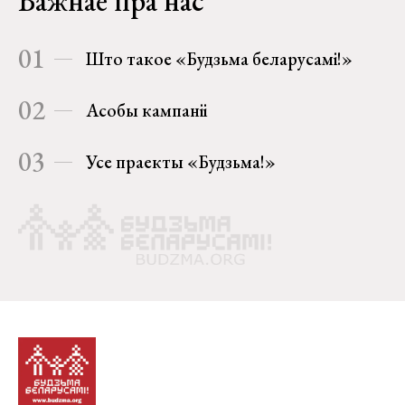
Важнае пра нас
01
Што такое «Будзьма беларусамі!»
02
Асобы кампаніі
03
Усе праекты «Будзьма!»