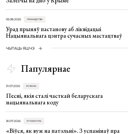
Залегчы на дно ў Крыме
05.08.2026
ГРАМАДСТВА
Урад прыняў пастанову аб ліквідацыі
Нацыянальнага цэнтра сучасных мастацтваў
ЧЫТАЦЬ ЯШЧЭ
Папулярнае
31.07.2026
МУЗЫКА
Песні, якія сталі часткай беларускага
нацыянальнага коду
30.07.2026
ЛІТАРАТУРА
«Віўся, як вуж на патэльні». З успамінаў пра