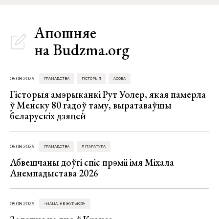
Апошняе
на Budzma.org
05.08.2026
ГРАМАДСТВА
ГІСТОРЫЯ
АСОБА
Гісторыя амэрыканкі Рут Уолер, якая памерла
ў Менску 80 гадоў таму, выратаваўшы
беларускіх дзяцей
05.08.2026
ГРАМАДСТВА
ЛІТАРАТУРА
Абвешчаны доўгі спіс прэміі імя Міхала
Анемпадыстава 2026
05.08.2026
«МАМА, НЕ ЖУРЫСЯ!»