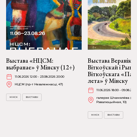
Выстава «НЦСМ:
Выстава Веранікі
выбранае» ў Мінску (12+)
Віткоўскай і Рыго
Віткоўскага «Пад
11.06.2026 12:00 - 23.08.2026 20:00
лета» ў Мінску
НЦСМ (пр-т Незалежнасці, 47)
11.06.2026 18:00 - 09.08.2026
МІНСК
ВЫСТАВЫ
галерэя Шчамялёва (вул
Рэвалюцыйная, 10)
МІНСК
ВЫСТАВЫ