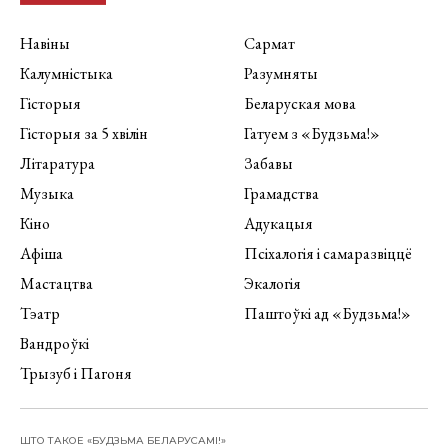
Навіны
Сармат
Калумністыка
Разумняты
Гісторыя
Беларуская мова
Гісторыя за 5 хвілін
Гатуем з «Будзьма!»
Літаратура
Забавы
Музыка
Грамадства
Кіно
Адукацыя
Афіша
Псіхалогія і самаразвіццё
Мастацтва
Экалогія
Тэатр
Паштоўкі ад «Будзьма!»
Вандроўкі
Трызуб і Пагоня
ШТО ТАКОЕ «БУДЗЬМА БЕЛАРУСАМІ!»