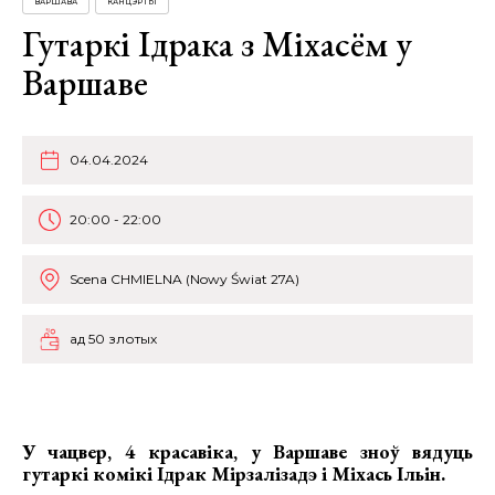
ВАРШАВА
КАНЦЭРТЫ
Гутаркі Ідрака з Міхасём у
Варшаве
04.04.2024
20:00 - 22:00
Scena CHMIELNA (Nowy Świat 27A)
ад 50 злотых
У чацвер, 4 красавіка, у Варшаве
зноў вядуць
гутаркі комікі Ідрак Мірзалізадэ і Міхась Ільін
.