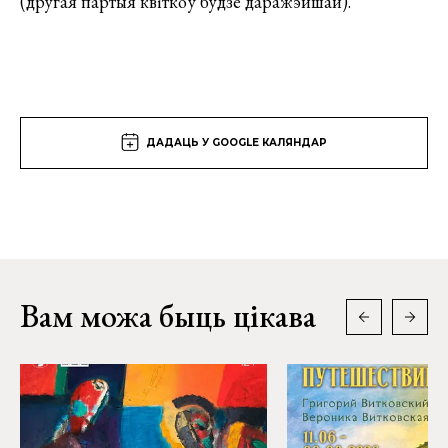
(другая партыя квіткоў будзе даражэйшай).
ДАДАЦЬ У GOOGLE КАЛЯНДАР
Вам можа быць цікава