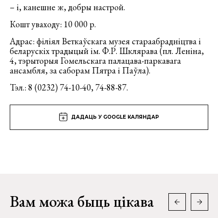
– і, канешне ж, добры настрой.
Кошт уваходу: 10 000 р.
Адрас: філіял Веткаўскага музея стараабрадніцтва і
беларускіх традыцый ім. Ф.Р. Шклярава (пл. Леніна,
4, тэрыторыя Гомельскага палацава-паркавага
ансамбля, за саборам Пятра і Паўла).
Тэл.: 8 (0232) 74-10-40, 74-88-87.
ДАДАЦЬ У GOOGLE КАЛЯНДАР
Вам можа быць цікава