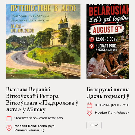
Выстава Веранікі
Беларускі лясны п
Віткоўскай і Рыгора
Дзень годнасці ў В
Віткоўскага «Падарожжа ў
09.08.2026 (12:00 - 17:00)
лета» ў Мінску
Huddart Park (Woodside)
11.06.2026 18:00 - 09.08.2026 18:00
галерэя Шчамялёва (вул.
ІНШАЕ
Рэвалюцыйная, 10)