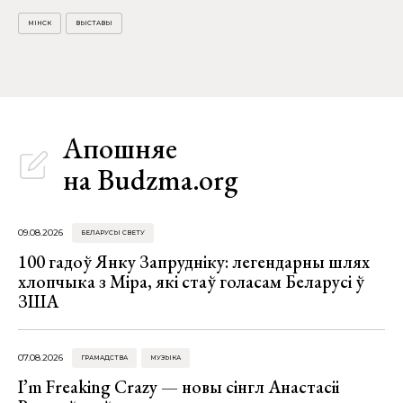
МІНСК
ВЫСТАВЫ
Апошняе
на Budzma.org
09.08.2026
БЕЛАРУСЫ СВЕТУ
100 гадоў Янку Запрудніку: легендарны шлях
хлопчыка з Міра, які стаў голасам Беларусі ў
ЗША
07.08.2026
ГРАМАДСТВА
МУЗЫКА
I’m Freaking Crazy — новы сінгл Анастасіі