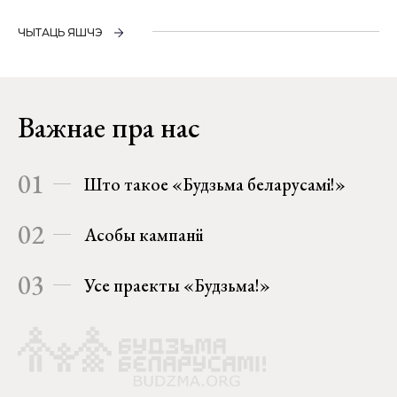
ЧЫТАЦЬ ЯШЧЭ
Важнае пра нас
01
Што такое «Будзьма беларусамі!»
02
Асобы кампаніі
03
Усе праекты «Будзьма!»