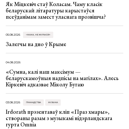
Як Міцкевіч стаў Коласам. Чаму класік
беларускай літаратуры карыстаўся
псеўданімам замест уласнага прозвішча?
05.08.2026
«МАМА, НЕ ЖУРЫСЯ!»
Залегчы на дно ў Крыме
04.08.2026
«Сумна, калі наш максімум —
беларускамоўныя надпісы на магілах». Алесь
Кіркевіч адказвае Міколу Бугаю
03.08.2026
ГРАМАДСТВА
МУЗЫКА
Irdorath прэзентаваў кліп «Праз хмары»,
створаны разам з музыкамі нідэрландскага
гурта Omnia