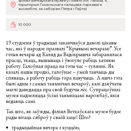
філіял Веткаўскага музея ў Гомелі (пл. Леніна, 4,
тэрыторыя Гомельскага палацава-паркавага
ансамбля, за саборам Пятра і Паўла)
10 000
19 студзеня ў традыцыі заканчваўся даволі цікавы
час, які ў народзе празвалі “Крывымі вечарамі”. Усе
гэтыя вечары ад Каляд да Вадохрышча забаранялася
прасці, ткаць, вышываць і ўвогуле рабіць хатнюю
работу. Галоўная праца на гэты час – гулянні. Як
казалі нашы продкі, галоўнае – умей танчыць ды
спяваць, а работу рабіць гора навучыць. А яшчэ гэта
былі адны з самых таямнічых вечароў, калі дзяўчаты
маглі даведацца пра свой будучы лёс. Супрацоўнікі
музея падзеляцца ўсімі таямніцамі варожбаў, якія
ведаюць самі.
Так што, як заўжды, філіял Веткаўскага музея будзе
рады вітаць сяброў у сваёй хаце! Што?
традыцыйная вячэра з куццёю;