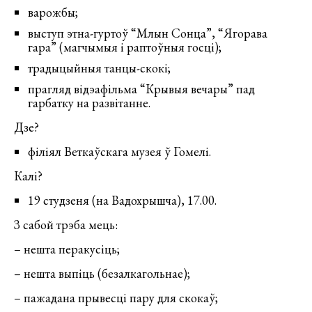
варожбы;
выступ этна-гуртоў “Млын Сонца”, “Ягорава
гара” (магчымыя і раптоўныя госці);
традыцыйныя танцы-скокі;
прагляд відэафільма “Крывыя вечары” пад
гарбатку на развітанне.
Дзе?
філіял Веткаўскага музея ў Гомелі.
Калі?
19 студзеня (на Вадохрышча), 17.00.
З сабой трэба мець:
– нешта перакусіць;
– нешта выпіць (безалкагольнае);
– пажадана прывесці пару для скокаў;