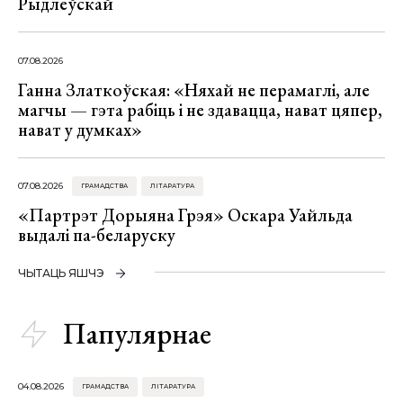
Рыдлеўскай
07.08.2026
Ганна Златкоўская: «Няхай не перамаглі, але
магчы — гэта рабіць і не здавацца, нават цяпер,
нават у думках»
07.08.2026
ГРАМАДСТВА
ЛІТАРАТУРА
«Партрэт Дорыяна Грэя» Оскара Уайльда
выдалі па-беларуску
ЧЫТАЦЬ ЯШЧЭ
Папулярнае
04.08.2026
ГРАМАДСТВА
ЛІТАРАТУРА