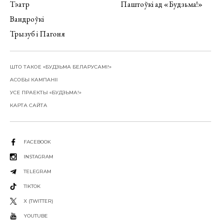
Тэатр
Паштоўкі ад «Будзьма!»
Вандроўкі
Трызуб і Пагоня
ШТО ТАКОЕ «БУДЗЬМА БЕЛАРУСАМІ!»
АСОБЫ КАМПАНІІ
УСЕ ПРАЕКТЫ «БУДЗЬМА!»
КАРТА САЙТА
FACEBOOK
INSTAGRAM
TELEGRAM
TIKTOK
X (TWITTER)
YOUTUBE