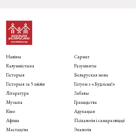
Навіны
Сармат
Калумністыка
Разумняты
Гісторыя
Беларуская мова
Гісторыя за 5 хвілін
Гатуем з «Будзьма!»
Літаратура
Забавы
Музыка
Грамадства
Кіно
Адукацыя
Афіша
Псіхалогія і самаразвіццё
Мастацтва
Экалогія