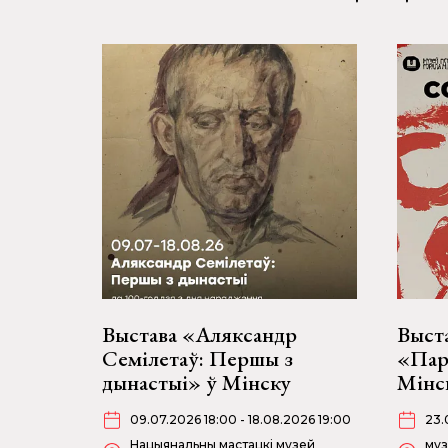
Выстава «Аляксандр
Выст
Семілетаў: Першы з
«Парт
дынастыі» ў Мінску
Мінс
09.07.2026 18:00 - 18.08.2026 19:00
23.
Нацыянальны мастацкі музей
муз