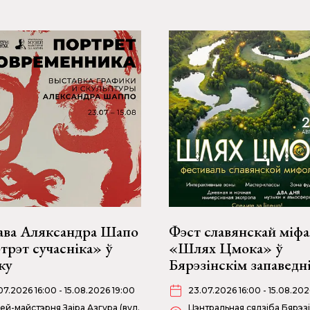
ава Аляксандра Шапо
Фэст славянскай міфа
рэт сучасніка» ў
«Шлях Цмока» ў
ку
Бярэзінскім запаведн
07.2026 16:00 - 15.08.2026 19:00
23.07.2026 16:00 - 15.08.202
ей-майстэрня Заіра Азгура (вул.
Цэнтральная сядзіба Бярэз