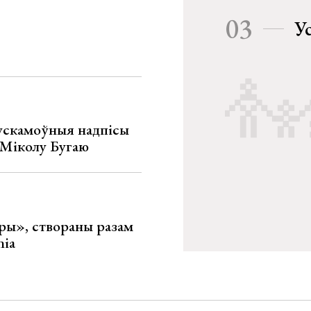
03
У
ускамоўныя надпісы
е Міколу Бугаю
ары», створаны разам
nia