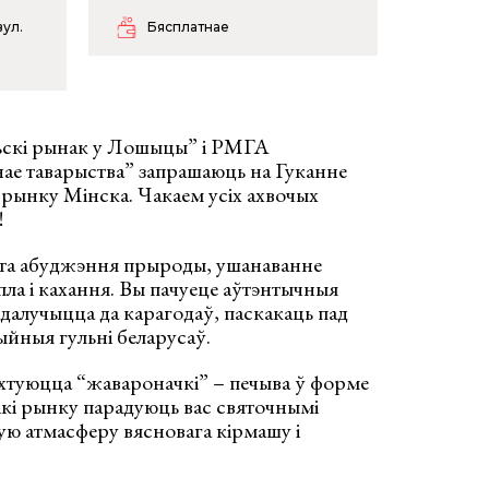
вул.
Бясплатнае
ьскі рынак у Лошыцы” і РМГА
ае таварыства” запрашаюць на Гуканне
рынку Мінска. Чакаем усіх ахвочых
!
вята абуджэння прыроды, ушанаванне
пла і кахання. Вы пачуеце аўтэнтычныя
 далучыцца да карагодаў, паскакаць пад
ыйныя гульні беларусаў.
хтуюцца “жавароначкі” – печыва ў форме
кі рынку парадуюць вас святочнымі
ую атмасферу вясновага кірмашу і