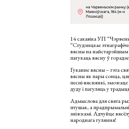
на Чэрвеньскім рынку (
Маякоўскага, 184 (м-н
Лошыца))
14 сакавіка УП “Чэрвен
“Студэнцкае этнаграфічн
вясны на найстарэйшым 
пагукаць вясну ў горадзе
Гуканне вясны – гэта с
вясны як пары сонца, ця
песні-вяснянкі, зможаце
дуду і пагуляць у традыц
Адмыслова для свята ры
птушак, а прадпрымальні
зніжкамі. Адчуйце вясёл
народнага гуляння!