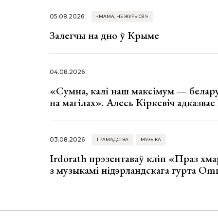
05.08.2026
«МАМА, НЕ ЖУРЫСЯ!»
Залегчы на дно ў Крыме
04.08.2026
«Сумна, калі наш максімум — белар
на магілах». Алесь Кіркевіч адказва
03.08.2026
ГРАМАДСТВА
МУЗЫКА
Irdorath прэзентаваў кліп «Праз хм
з музыкамі нідэрландскага гурта Om