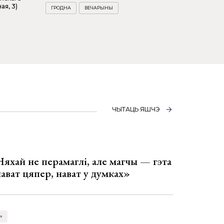
ая, 3)
ГРОДНА
ВЕЧАРЫНЫ
ЧЫТАЦЬ ЯШЧЭ
Няхай не перамаглі, але магчы — гэта
 нават цяпер, нават у думках»
»