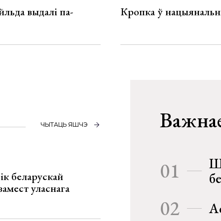
льда выдалі па-
Кропка ў нацыянальн
Важнае
ЧЫТАЦЬ ЯШЧЭ
Ш
01
ік беларускай
б
замест уласнага
02
А