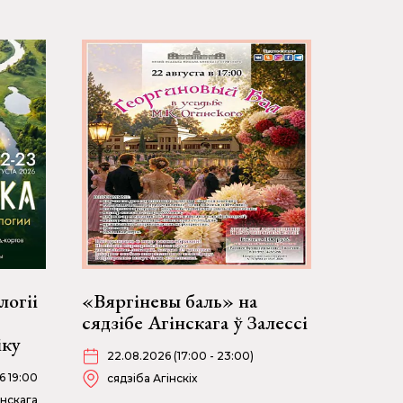
логіі
«Вяргіневы баль» на
сядзібе Агінскага ў Залессі
іку
22.08.2026 (17:00 - 23:00)
6 19:00
сядзіба Агінскіх
інскага