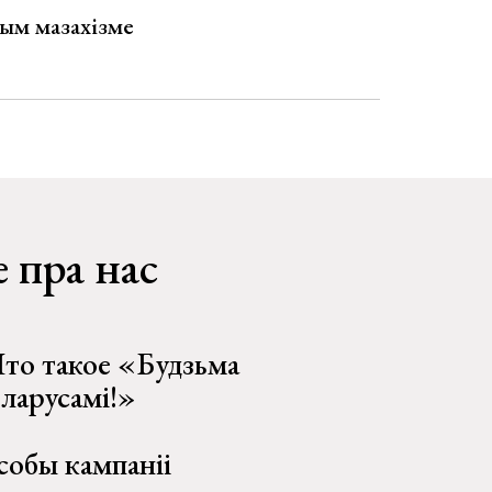
ым мазахізме
 пра нас
то такое «Будзьма
еларусамі!»
собы кампаніі