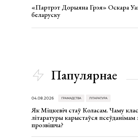
«Партрэт Дорыяна Грэя» Оскара Уай
беларуску
Папулярнае
04.08.2026
ГРАМАДСТВА
ЛІТАРАТУРА
Як Міцкевіч стаў Коласам. Чаму клас
літаратуры карыстаўся псеўданімам 
прозвішча?