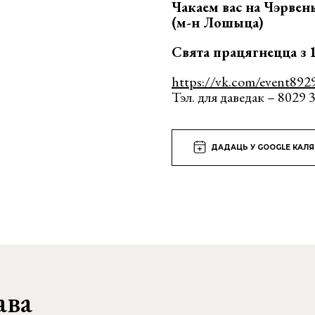
Чакаем вас на Чэрвень
(м-н Лошыца)
Свята працягнецца з 1
https://vk.com/event892
Тэл. для даведак – 8029 
ДАДАЦЬ У GOOGLE КАЛ
ава