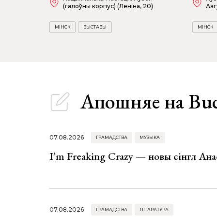
(галоўны корпус) (Леніна, 20)
Азг
МІНСК
ВЫСТАВЫ
МІНСК
Апошняе
на Bu
07.08.2026
ГРАМАДСТВА
МУЗЫКА
I’m Freaking Crazy — новы сінгл Ана
07.08.2026
ГРАМАДСТВА
ЛІТАРАТУРА