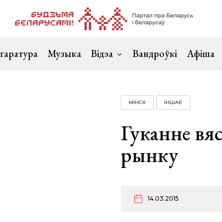
таратура
Музыка
Відэа
Вандроўкі
Афіша
МІНСК
ІНШАЕ
Гуканне вя
рынку
14.03.2015