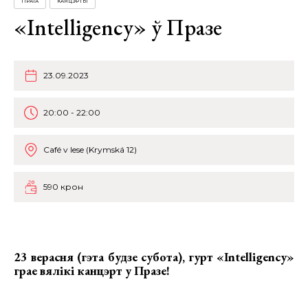
ПРАГА
КАНЦЭРТЫ
«Intelligency» ў Празе
23.09.2023
20:00 - 22:00
Café v lese (Krymská 12)
590 крон
23 верасня (гэта будзе субота), гурт
«Intelligency»
грае вялікі канцэрт у Празе!