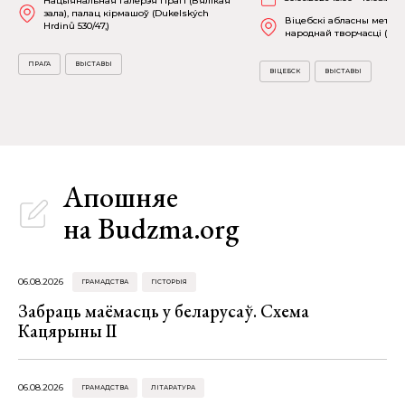
Нацыянальная галерэя Прагі (Вялікая
зала), палац кірмашоў (Dukelských
Віцебскі абласны метад
Hrdinů 530/47,)
народнай творчасці (вул.
ПРАГА
ВЫСТАВЫ
ВІЦЕБСК
ВЫСТАВЫ
Апошняе
на Budzma.org
06.08.2026
ГРАМАДСТВА
ГІСТОРЫЯ
Забраць маёмасць у беларусаў. Схема
Кацярыны ІІ
06.08.2026
ГРАМАДСТВА
ЛІТАРАТУРА