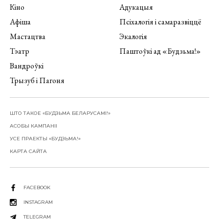
Кіно
Адукацыя
Афіша
Псіхалогія і самаразвіццё
Мастацтва
Экалогія
Тэатр
Паштоўкі ад «Будзьма!»
Вандроўкі
Трызуб і Пагоня
ШТО ТАКОЕ «БУДЗЬМА БЕЛАРУСАМІ!»
АСОБЫ КАМПАНІІ
УСЕ ПРАЕКТЫ «БУДЗЬМА!»
КАРТА САЙТА
FACEBOOK
INSTAGRAM
TELEGRAM