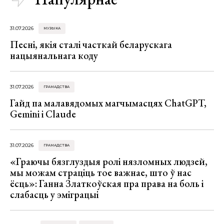
31.07.2026
МУЗЫКА
Песні, якія сталі часткай беларускага
нацыянальнага коду
31.07.2026
ГРАМАДСТВА
Гайд па малавядомых магчымасцях ChatGPT,
Gemini і Claude
31.07.2026
ГРАМАДСТВА
«Граючы бязглуздыя ролі нязломных людзей,
мы можам страціць тое важнае, што ў нас
ёсць»: Ганна Златкоўская пра права на боль і
слабасць у эміграцыі