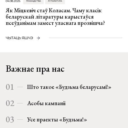
04.08.2026
ГРАМАДСТВА
ЛІТАРАТУРА
Як Міцкевіч стаў Коласам. Чаму класік
беларускай літаратуры карыстаўся
псеўданімам замест уласнага прозвішча?
ЧЫТАЦЬ ЯШЧЭ
Важнае пра нас
01
Што такое «Будзьма беларусамі!»
02
Асобы кампаніі
03
Усе праекты «Будзьма!»