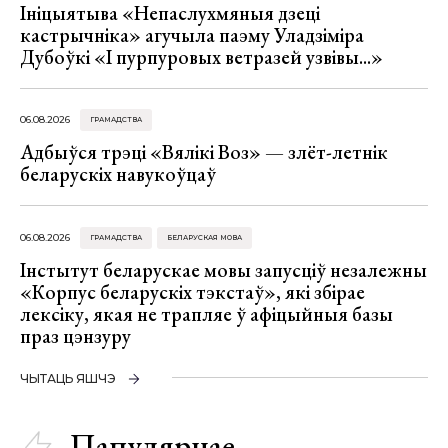
Ініцыятыва «Непаслухмяныя дзеці
кастрычніка» агучыла паэму Уладзіміра
Дубоўкі «І пурпуровых ветразей узвівы...»
06.08.2026
ГРАМАДСТВА
Адбыўся трэці «Вялікі Воз» — злёт-летнік
беларускіх навукоўцаў
06.08.2026
ГРАМАДСТВА
БЕЛАРУСКАЯ МОВА
Інстытут беларускае мовы запусціў незалежны
«Корпус беларускіх тэкстаў», які збірае
лексіку, якая не трапляе ў афіцыйныя базы
праз цэнзуру
ЧЫТАЦЬ ЯШЧЭ
Папулярнае