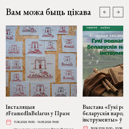
Вам можа быць цікава
Інсталяцыя
Выстава «Гукі род
#FramedInBelarus у Празе
беларускія народ
інструменты» ў Ві
11.06.2026 19:00 - 14.09.2026 19:00
30.06.2026 15:00 - 10.08.202