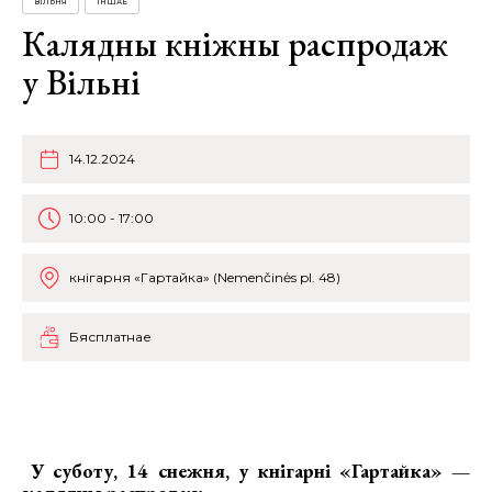
ВІЛЬНЯ
ІНШАЕ
Калядны кніжны распродаж
у Вільні
14.12.2024
10:00 - 17:00
кнігарня «Гартайка» (Nemenčinės pl. 48)
Бясплатнае
У суботу, 14 снежня, у кнігарні «Гартайка» —