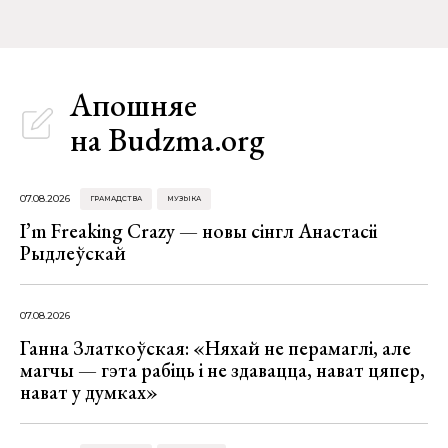
Апошняе
на Budzma.org
07.08.2026
ГРАМАДСТВА
МУЗЫКА
I’m Freaking Crazy — новы сінгл Анастасіі
Рыдлеўскай
07.08.2026
Ганна Златкоўская: «Няхай не перамаглі, але
магчы — гэта рабіць і не здавацца, нават цяпер,
нават у думках»