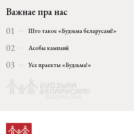
Важнае пра нас
01
Што такое «Будзьма беларусамі!»
02
Асобы кампаніі
03
Усе праекты «Будзьма!»