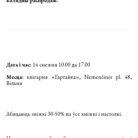
калядны распродаж
.
Дата і час:
14 снежня 10.00 да 17.00
Месца:
кнігарня «Гартайка», Nemenčinės pl. 48,
Вільня
Абяцаюць зніжкі 30-50% на ўсе кніжкі і настолкі.