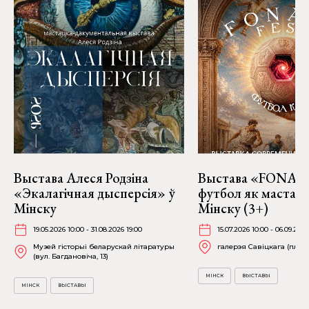
Выстава Алеся Родзіна
Выстава «FONART
«Экалагічная дысперсія» ў
футбол як мастацт
Мінску
Мінску (3+)
19.05.2026 10:00 - 31.08.2026 19:00
15.07.2026 10:00 - 06.09.2026
Музей гісторыі беларускай літаратуры
галерэя Савіцкага (пл. Св
(вул. Багдановіча, 13)
МІНСК
ВЫСТАВЫ
МІНСК
ВЫСТАВЫ