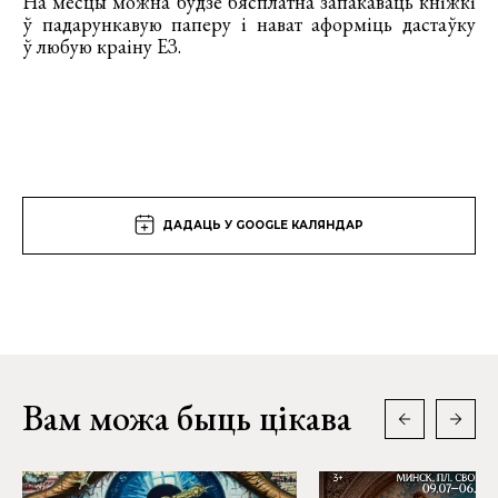
На месцы можна будзе бясплатна запакаваць кніжкі
ў падарункавую паперу і нават аформіць дастаўку
ў любую краіну ЕЗ.
ДАДАЦЬ У GOOGLE КАЛЯНДАР
Вам можа быць цікава