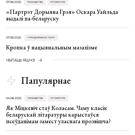
07.08.2026
ГРАМАДСТВА
ЛІТАРАТУРА
«Партрэт Дорыяна Грэя» Оскара Уайльда
выдалі па-беларуску
07.08.2026
«ПРЫДАРОЖНЫ ПЫЛ»
Кропка ў нацыянальным мазахізме
ЧЫТАЦЬ ЯШЧЭ
Папулярнае
04.08.2026
ГРАМАДСТВА
ЛІТАРАТУРА
Як Міцкевіч стаў Коласам. Чаму класік
беларускай літаратуры карыстаўся
псеўданімам замест уласнага прозвішча?