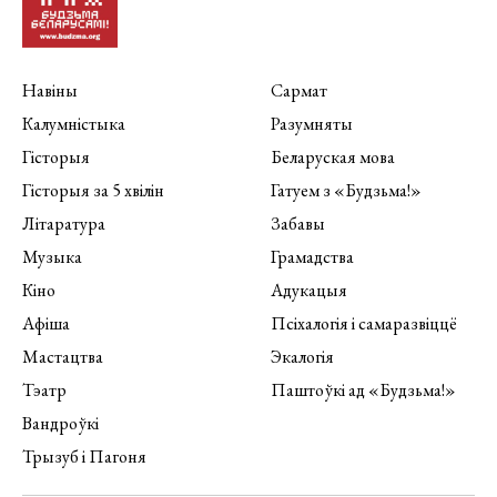
Навіны
Сармат
Калумністыка
Разумняты
Гісторыя
Беларуская мова
Гісторыя за 5 хвілін
Гатуем з «Будзьма!»
Літаратура
Забавы
Музыка
Грамадства
Кіно
Адукацыя
Афіша
Псіхалогія і самаразвіццё
Мастацтва
Экалогія
Тэатр
Паштоўкі ад «Будзьма!»
Вандроўкі
Трызуб і Пагоня