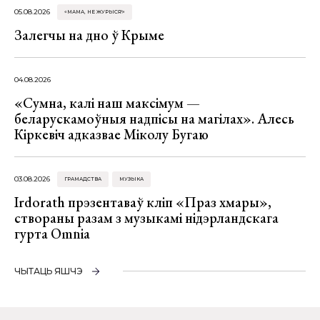
05.08.2026
«МАМА, НЕ ЖУРЫСЯ!»
Залегчы на дно ў Крыме
04.08.2026
«Сумна, калі наш максімум —
беларускамоўныя надпісы на магілах». Алесь
Кіркевіч адказвае Міколу Бугаю
03.08.2026
ГРАМАДСТВА
МУЗЫКА
Irdorath прэзентаваў кліп «Праз хмары»,
створаны разам з музыкамі нідэрландскага
гурта Omnia
ЧЫТАЦЬ ЯШЧЭ