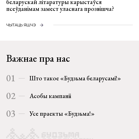
беларускай літаратуры карыстаўся
псеўданімам замест уласнага прозвішча?
ЧЫТАЦЬ ЯШЧЭ
Важнае пра нас
01
Што такое «Будзьма беларусамі!»
02
Асобы кампаніі
03
Усе праекты «Будзьма!»