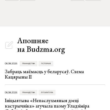
Апошняе
на Budzma.org
06.08.2026
ГРАМАДСТВА
ГІСТОРЫЯ
Забраць маёмасць у беларусаў. Схема
Кацярыны ІІ
06.08.2026
ГРАМАДСТВА
ЛІТАРАТУРА
Ініцыятыва «Непаслухмяныя дзеці
кастрычніка» агучыла паэму Уладзіміра