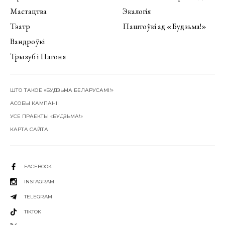
Мастацтва
Экалогія
Тэатр
Паштоўкі ад «Будзьма!»
Вандроўкі
Трызуб і Пагоня
ШТО ТАКОЕ «БУДЗЬМА БЕЛАРУСАМІ!»
АСОБЫ КАМПАНІІ
УСЕ ПРАЕКТЫ «БУДЗЬМА!»
КАРТА САЙТА
FACEBOOK
INSTAGRAM
TELEGRAM
TIKTOK