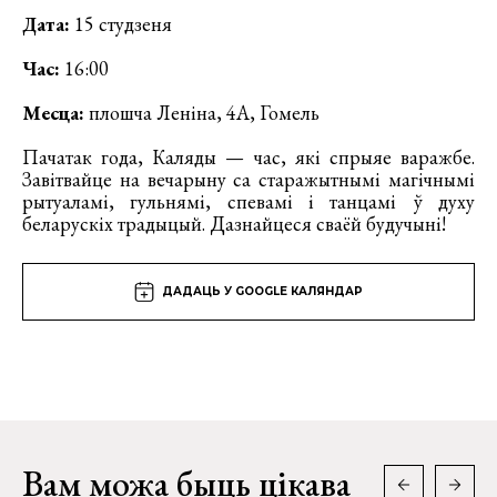
Дата:
15 студзеня
Час:
16:00
Месца:
плошча Леніна, 4А, Гомель
Пачатак года, Каляды — час, які спрыяе варажбе.
Завітвайце на вечарыну са старажытнымi магiчнымi
рытуаламi, гульнямi, спевамi i танцамi ў духу
беларускіх традыцый. Дазнайцеся сваёй будучыні!
ДАДАЦЬ У GOOGLE КАЛЯНДАР
Вам можа быць цікава