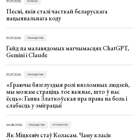
31.07.2026
МУЗЫКА
Песні, якія сталі часткай беларускага
нацыянальнага коду
31.07.2026
ГРАМАДСТВА
Гайд па малавядомых магчымасцях ChatGPT,
Gemini і Claude
31.07.2026
ГРАМАДСТВА
«Граючы бязглуздыя ролі нязломных людзей,
мы можам страціць тое важнае, што ў нас
ёсць»: Ганна Златкоўская пра права на боль і
слабасць у эміграцыі
04.08.2026
ГРАМАДСТВА
ЛІТАРАТУРА
Як Міцкевіч стаў Коласам. Чаму класік