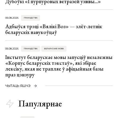
Дубоўкі «І пурпуровых ветразей узвівы...»
06.08.2026
ГРАМАДСТВА
Адбыўся трэці «Вялікі Воз» — злёт-летнік
беларускіх навукоўцаў
06.08.2026
ГРАМАДСТВА
БЕЛАРУСКАЯ МОВА
Інстытут беларускае мовы запусціў незалежны
«Корпус беларускіх тэкстаў», які збірае
лексіку, якая не трапляе ў афіцыйныя базы
праз цэнзуру
ЧЫТАЦЬ ЯШЧЭ
Папулярнае