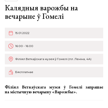
Калядныя варожбы на
вечарыне ў Гомелі
15.01.2022
16:00 - 16:00
Фiлiял Веткаўскага музея ў Гомелі (пл. Леніна, 4А)
Бясплатнае
Фiлiял Веткаўскага музея ў Гомелі запрашае
на мiстычную вечарыну «Варожбы».