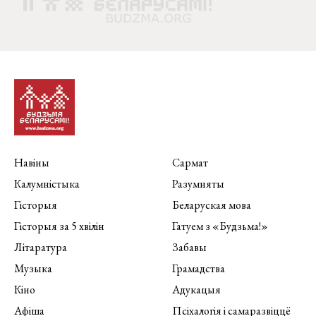
Навіны
Сармат
Калумністыка
Разумняты
Гісторыя
Беларуская мова
Гісторыя за 5 хвілін
Гатуем з «Будзьма!»
Літаратура
Забавы
Музыка
Грамадства
Кіно
Адукацыя
Афіша
Псіхалогія і самаразвіццё