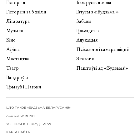
Гісторыя
Беларуская мова
Гісторыя за 5 хвілін
Гатуем з «Будзьма!»
Літаратура
Забавы
Музыка
Грамадства
Кіно
Адукацыя
Афіша
Псіхалогія і самаразвіццё
Мастацтва
Экалогія
Тэатр
Паштоўкі ад «Будзьма!»
Вандроўкі
Трызуб і Пагоня
ШТО ТАКОЕ «БУДЗЬМА БЕЛАРУСАМІ!»
АСОБЫ КАМПАНІІ
УСЕ ПРАЕКТЫ «БУДЗЬМА!»
КАРТА САЙТА