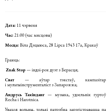
Дата:
11 чэрвеня
Час:
21:00 (час мясцовы)
Месца:
Віла Дэцыюса, 28 Lipca 1943 17a, Кракаў
Граюць:
Znak Stop
— індзі-рок дуэт з Берасця;
Сват
— аўтар тэкстаў, кампазітар
і мультыінструменталіст з Запарожжа;
Андрусь Такінданг
— музыка, удзельнік гуртоў
Recha і Harotnica.
Уваход вольны, толькі патрэбна зарэгістравацца па