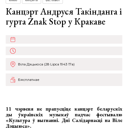
КРАКАЎ
КАНЦЭРТЫ
ФЕСТЫВАЛІ
Канцэрт Андруся Такінданга і
гурта Znak Stop у Кракаве
Віла Дэцыюса (28 Lipca 1943 17a)
Бясплатнае
11 чэрвеня не прапусціце канцэрт беларускіх
ды ў
краінскіх музыкаў падчас фестывалю
«Культура ў выгнанні. Дні Салідарнасці на Віле
Дэцыюса».