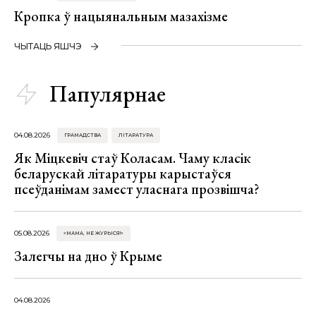
Кропка ў нацыянальным мазахізме
ЧЫТАЦЬ ЯШЧЭ
Папулярнае
04.08.2026
ГРАМАДСТВА
ЛІТАРАТУРА
Як Міцкевіч стаў Коласам. Чаму класік
беларускай літаратуры карыстаўся
псеўданімам замест уласнага прозвішча?
05.08.2026
«МАМА, НЕ ЖУРЫСЯ!»
Залегчы на дно ў Крыме
04.08.2026