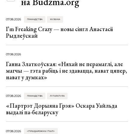
на Budzma.org
07.08.2026
ГРАМАДСТВА
МУЗЫКА
I’m Freaking Crazy — новы сінгл Анастасіі
Рыдлеўскай
07.08.2026
Ганна Златкоўская: «Няхай не перамаглі, але
магчы — гэта рабіць і не здавацца, нават цяпер,
нават у думках»
07.08.2026
ГРАМАДСТВА
ЛІТАРАТУРА
«Партрэт Дорыяна Грэя» Оскара Уайльда
выдалі па-беларуску
07.08.2026
«ПРЫДАРОЖНЫ ПЫЛ»