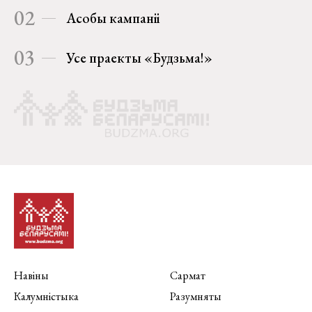
02
Асобы кампаніі
03
Усе праекты «Будзьма!»
Навіны
Сармат
Калумністыка
Разумняты