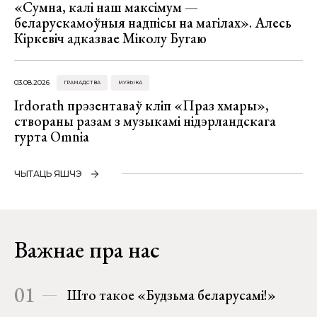
«Сумна, калі наш максімум —
беларускамоўныя надпісы на магілах». Алесь
Кіркевіч адказвае Міколу Бугаю
03.08.2026
ГРАМАДСТВА
МУЗЫКА
Irdorath прэзентаваў кліп «Праз хмары»,
створаны разам з музыкамі нідэрландскага
гурта Omnia
ЧЫТАЦЬ ЯШЧЭ
Важнае пра нас
01
Што такое «Будзьма беларусамі!»