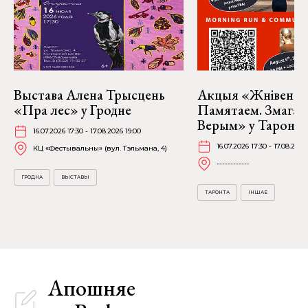
Выстава Алена Трысцень
Акцыя «Жнівень 2
«Пра лес» у Гродне
Памятаем. Змагае
Верым» у Таронта
16.07.2026 17:30 - 17.08.2026 19:00
16.07.2026 17:30 - 17.08.2026
КЦ «Фестывальны» (вул. Тэльмана, 4)
------------
ГРОДНА
ВЫСТАВЫ
ТАРОНТА
ІНШАЕ
Апошняе