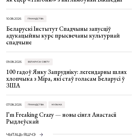
10.08.2026
ГРАМАДСТВА
Беларускі Інстытут Спадчыны запусціў
адукацыйны курс прысвечаны культурнай
спадчыне
09.08.2026
БЕЛАРУСЫ СВЕТУ
100 гадоў Янку Запрудніку: легендарны шлях
хлопчыка з Міра, які стаў голасам Беларусі ў
ЗША
07.08.2026
ГРАМАДСТВА
МУЗЫКА
I’m Freaking Crazy — новы сінгл Анастасіі
Рыдлеўскай
ЧЫТАЦЬ ЯШЧЭ