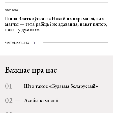
07.08.2026
Ганна Златкоўская: «Няхай не перамаглі, але
магчы — гэта рабіць і не здавацца, нават цяпер,
нават у думках»
ЧЫТАЦЬ ЯШЧЭ
Важнае пра нас
01
Што такое «Будзьма беларусамі!»
02
Асобы кампаніі