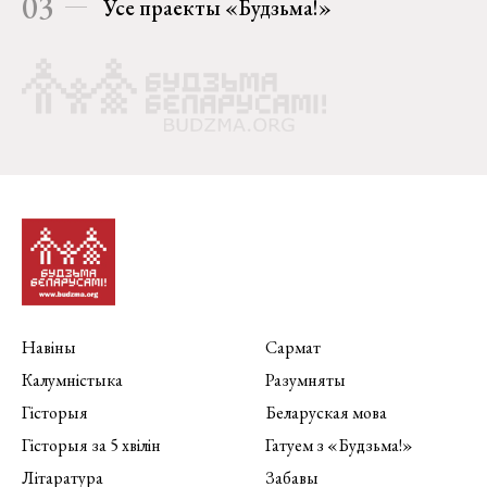
03
Усе праекты «Будзьма!»
Навіны
Сармат
Калумністыка
Разумняты
Гісторыя
Беларуская мова
Гісторыя за 5 хвілін
Гатуем з «Будзьма!»
Літаратура
Забавы