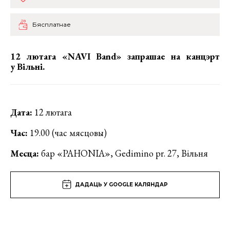
Бясплатнае
12 лютага «NAVI Band» запрашае на канцэрт
у Вільні.
Дата:
12 лютага
Час:
19.00 (час мясцовы)
Месца:
бар «PAHONIA», Gedimino pr. 27, Вільня
ДАДАЦЬ У GOOGLE КАЛЯНДАР