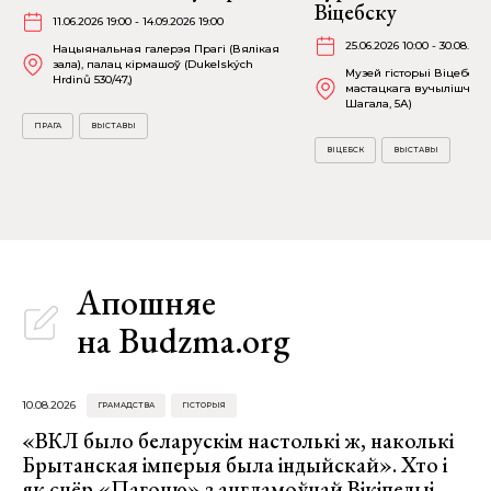
Віцебску
11.06.2026 19:00 - 14.09.2026 19:00
25.06.2026 10:00 - 30.08.202
Нацыянальная галерэя Прагі (Вялікая
зала), палац кірмашоў (Dukelských
Музей гісторыі Віцебска
Hrdinů 530/47,)
мастацкага вучылішча (в
Шагала, 5А)
ПРАГА
ВЫСТАВЫ
ВІЦЕБСК
ВЫСТАВЫ
Апошняе
на Budzma.org
10.08.2026
ГРАМАДСТВА
ГІСТОРЫЯ
«ВКЛ было беларускім настолькі ж, наколькі
Брытанская імперыя была індыйскай». Хто і
як сцёр «Пагоню» з англамоўнай Вікіпедыі