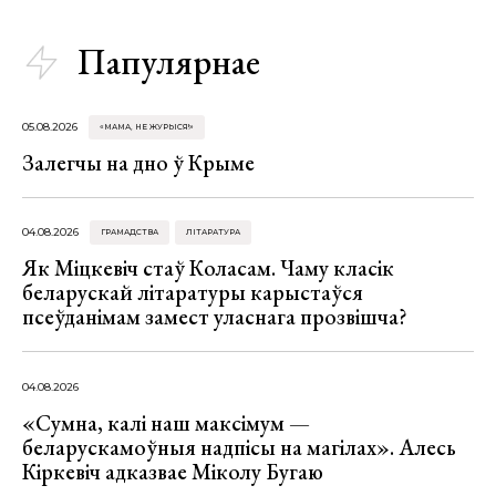
Папулярнае
05.08.2026
«МАМА, НЕ ЖУРЫСЯ!»
Залегчы на дно ў Крыме
04.08.2026
ГРАМАДСТВА
ЛІТАРАТУРА
Як Міцкевіч стаў Коласам. Чаму класік
беларускай літаратуры карыстаўся
псеўданімам замест уласнага прозвішча?
04.08.2026
«Сумна, калі наш максімум —
беларускамоўныя надпісы на магілах». Алесь
Кіркевіч адказвае Міколу Бугаю