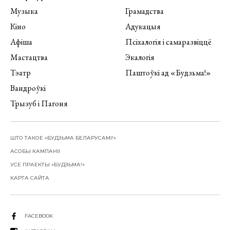
Музыка
Грамадства
Кіно
Адукацыя
Афіша
Псіхалогія і самаразвіццё
Мастацтва
Экалогія
Тэатр
Паштоўкі ад «Будзьма!»
Вандроўкі
Трызуб і Пагоня
ШТО ТАКОЕ «БУДЗЬМА БЕЛАРУСАМІ!»
АСОБЫ КАМПАНІІ
УСЕ ПРАЕКТЫ «БУДЗЬМА!»
КАРТА САЙТА
FACEBOOK