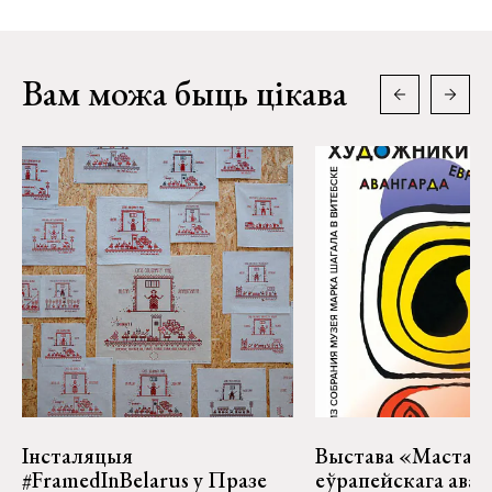
Вам можа быць цікава
Інсталяцыя
Выстава «Мастакі
#FramedInBelarus у Празе
еўрапейскага аван