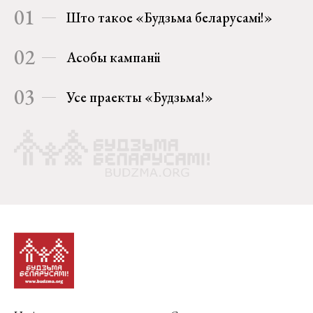
01
Што такое «Будзьма беларусамі!»
02
Асобы кампаніі
03
Усе праекты «Будзьма!»