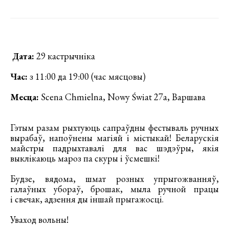
Дата:
29 кастрычніка
Час:
з 11:00 да 19:00 (час мясцовы)
Месца:
Scena Chmielna, Nowy Świat 27a, Варшава
Гэтым разам рыхтуюць сапраўдны фестываль ручных
вырабаў, напоўнены магіяй і містыкай! Беларускія
майстры падрыхтавалі для вас шэдэўры, якія
выклікаюць мароз па скуры і ўсмешкі!
Будзе, вядома, шмат розных упрыгожванняў,
галаўных убораў, брошак, мыла ручной працы
і свечак, адзення ды іншай прыгажосці.
Уваход вольны!