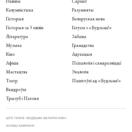
Навіны
Сармат
Калумністыка
Разумняты
Гісторыя
Беларуская мова
Гісторыя за 5 хвілін
Гатуем з «Будзьма!»
Літаратура
Забавы
Музыка
Грамадства
Кіно
Адукацыя
Афіша
Псіхалогія і самаразвіццё
Мастацтва
Экалогія
Тэатр
Паштоўкі ад «Будзьма!»
Вандроўкі
Трызуб і Пагоня
ШТО ТАКОЕ «БУДЗЬМА БЕЛАРУСАМІ!»
АСОБЫ КАМПАНІІ