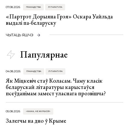
07.08.2026
ГРАМАДСТВА
ЛІТАРАТУРА
«Партрэт Дорыяна Грэя» Оскара Уайльда
выдалі па-беларуску
ЧЫТАЦЬ ЯШЧЭ
Папулярнае
04.08.2026
ГРАМАДСТВА
ЛІТАРАТУРА
Як Міцкевіч стаў Коласам. Чаму класік
беларускай літаратуры карыстаўся
псеўданімам замест уласнага прозвішча?
05.08.2026
«МАМА, НЕ ЖУРЫСЯ!»
Залегчы на дно ў Крыме