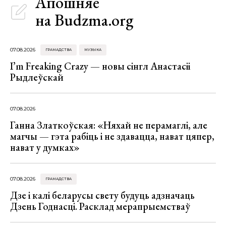
Апошняе
на Budzma.org
07.08.2026
ГРАМАДСТВА
МУЗЫКА
I’m Freaking Crazy — новы сінгл Анастасіі
Рыдлеўскай
07.08.2026
Ганна Златкоўская: «Няхай не перамаглі, але
магчы — гэта рабіць і не здавацца, нават цяпер,
нават у думках»
07.08.2026
ГРАМАДСТВА
Дзе і калі беларусы свету будуць адзначаць
Дзень Годнасці. Расклад мерапрыемстваў