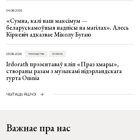
04.08.2026
«Сумна, калі наш максімум —
беларускамоўныя надпісы на магілах». Алесь
Кіркевіч адказвае Міколу Бугаю
03.08.2026
ГРАМАДСТВА
МУЗЫКА
Irdorath прэзентаваў кліп «Праз хмары»,
створаны разам з музыкамі нідэрландскага
гурта Omnia
ЧЫТАЦЬ ЯШЧЭ
Важнае пра нас