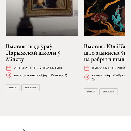
Выстава шэдэўраў
Выстава Юліі Качу
Парыжскай школы ў
што замкнёна ўнут
Мінску
на рэбры цішыні» 
26.06.2026 10:00 - 30.08.2026 18:00
08.07.2026 19:00 - 20.08.202
палац мастацтваў (вул. Казлова, 3)
галерэя «Арт Фабрыка» (
2)
МІНСК
ВЫСТАВЫ
МІНСК
ВЫСТАВЫ