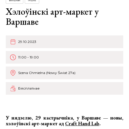
ВАРШАВА
ІНШАЕ
Хэлоўінскі арт-маркет у
Варшаве
29.10.2023
11:00 - 19:00
Scena Chmielna (Nowy Świat 27a)
Бясплатнае
У нядзелю, 29 кастрычніка, у Варшаве — новы,
хэлоўінскі
арт-маркет
ад
Craft Hand Lab
.