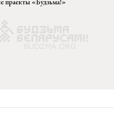
се праекты «Будзьма!»