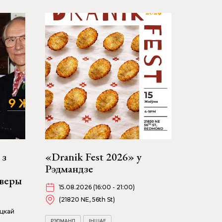
 з
«Dranik Fest 2026» у
Рэдмандзе
ыверы
15.08.2026 (16:00 - 21:00)
(21820 NE, 56th St)
ацкай
РЭДМАНД
ІНШАЕ