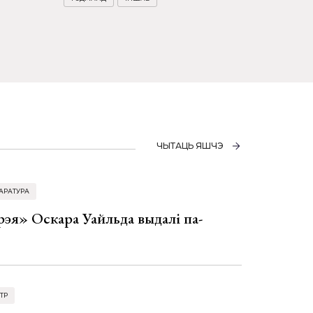
ЧЫТАЦЬ ЯШЧЭ
АРАТУРА
эя» Оскара Уайльда выдалі па-
ТР