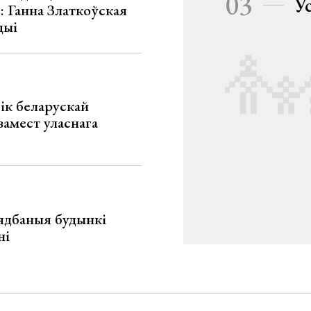
03
У
»: Ганна Златкоўская
цыі
ік беларускай
замест уласнага
ядбаныя будынкі
ні