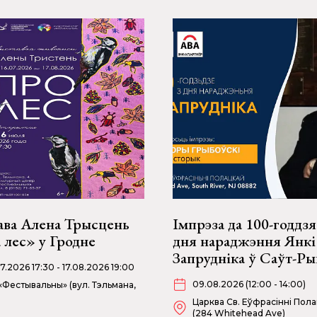
ава Алена Трысцень
Імпрэза да 100-годдзя
 лес» у Гродне
дня нараджэння Янкі
Запрудніка ў Саўт-Р
07.2026 17:30 - 17.08.2026 19:00
09.08.2026 (12:00 - 14:00)
«Фестывальны» (вул. Тэльмана,
Царква Св. Еўфрасінні Пол
(284 Whitehead Ave)