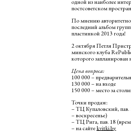
одной из наиболее инте
постсоветском простран
По мнению авторитетно
последний альбом групп
пластинкой 2013 года!
2 октября Петля Пристр
минского клуба RePublic
которого запланирован 
Цена вопроса:
100 000 – предваритель
130 000 – на входе
150 000 – место за стол
Точки продаж:
– ТЦ Купаловский, пав. 
– воскресенье)
– ТЦ Рига, пав. 18 (врем
– на сайте
kvitki.by