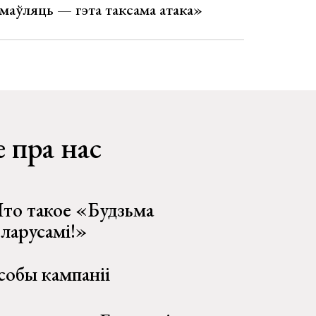
аўляць — гэта таксама атака»
 пра нас
то такое «Будзьма
еларусамі!»
собы кампаніі