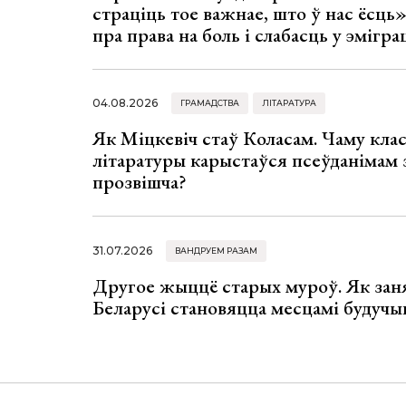
страціць тое важнае, што ў нас ёсць
пра права на боль і слабасць у эмігра
04.08.2026
ГРАМАДСТВА
ЛІТАРАТУРА
Як Міцкевіч стаў Коласам. Чаму клас
літаратуры карыстаўся псеўданімам 
прозвішча?
31.07.2026
ВАНДРУЕМ РАЗАМ
Другое жыццё старых муроў. Як зан
Беларусі становяцца месцамі будучы