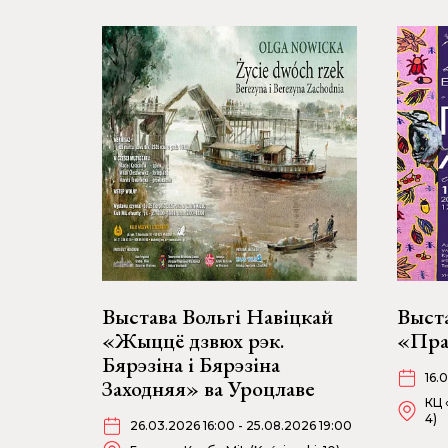
Выстава Вольгі Навіцкай
Выст
«Жыццё дзвюх рэк.
«Пра
Бярэзіна і Бярэзіна
16.
Заходняя» ва Уроцлаве
КЦ 
4)
26.03.2026 16:00 - 25.08.2026 19:00