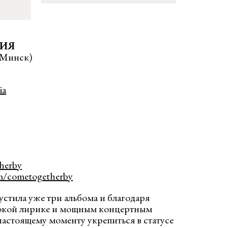
ТИЯ
, Минск)
ia
herby
m/
cometogetherby
стила уже три альбома и благодаря
бокой лирике и мощным концертным
настоящему моменту укрепиться в статусе