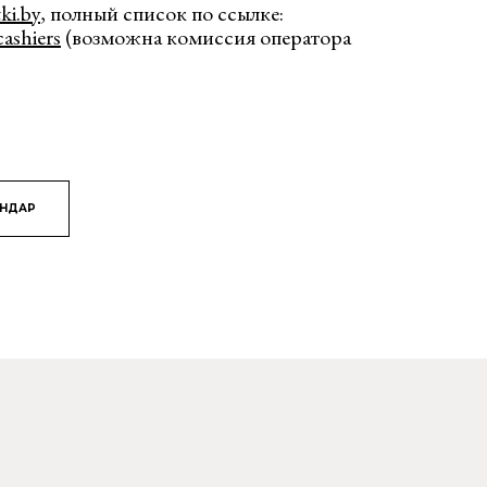
tki.by
, полный список по ссылке:
cashiers
(возможна комиссия оператора
ЯНДАР