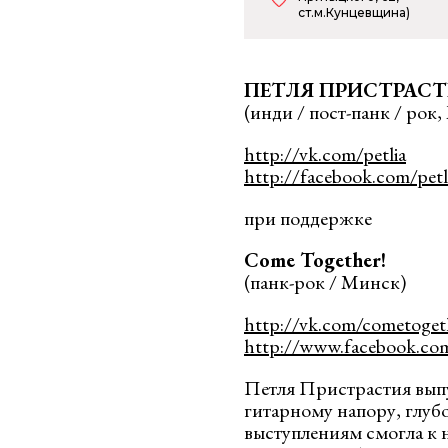
ст.м.Кунцевщина)
ПЕТЛЯ ПРИСТРАС
(инди / пост-панк / рок
http://vk.com/petlia
http://facebook.com/petl
при поддержке
Come Together!
(панк-рок / Минск)
http://vk.com/cometoget
http://www.facebook.co
Петля Пристрастия выпу
гитарному напору, глу
выступлениям смогла к 