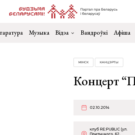
таратура
Музыка
Відэа
Вандроўкі
Афіша
МІНСК
КАНЦЭРТЫ
Концерт “П
02.10.2014
клуб RE:PUBLIC (ул.
Притыцкого, 62,