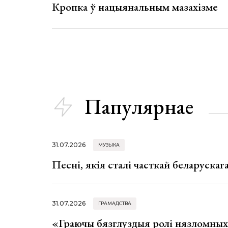
Кропка ў нацыянальным мазахізме
Папулярнае
31.07.2026
МУЗЫКА
Песні, якія сталі часткай беларуска
31.07.2026
ГРАМАДСТВА
«Граючы бязглуздыя ролі нязломны