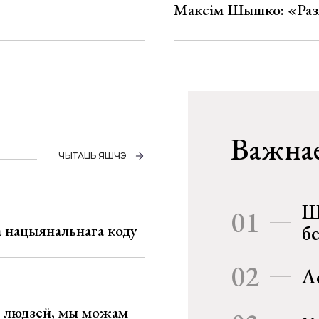
Максім Шышко: «Разм
Важнае
ЧЫТАЦЬ ЯШЧЭ
Ш
01
га нацыянальнага коду
б
02
А
х людзей, мы можам