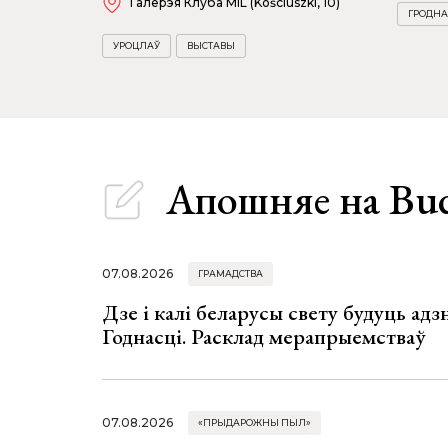
Галерэя Клуба MiL (Kościuszki, 10)
ГРОДНА
УРОЦЛАЎ
ВЫСТАВЫ
Апошняе
на Bu
07.08.2026
ГРАМАДСТВА
Дзе і калі беларусы свету будуць ад
Годнасці. Расклад мерапрыемстваў
07.08.2026
«ПРЫДАРОЖНЫ ПЫЛ»