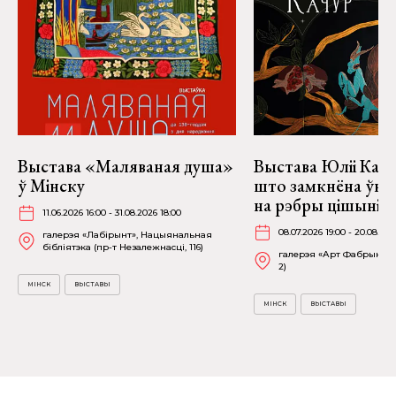
Выстава «Маляваная душа»
Выстава Юліі Качу
ў Мінску
што замкнёна ўнут
на рэбры цішыні» 
11.06.2026 16:00 - 31.08.2026 18:00
08.07.2026 19:00 - 20.08.202
галерэя «Лабірынт», Нацыянальная
бібліятэка (пр-т Незалежнасці, 116)
галерэя «Арт Фабрыка» (
2)
МІНСК
ВЫСТАВЫ
МІНСК
ВЫСТАВЫ