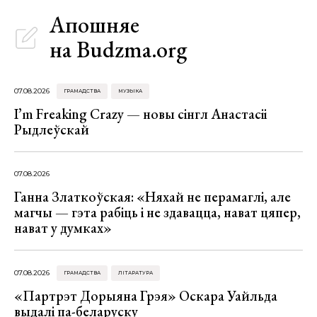
Апошняе
на Budzma.org
07.08.2026
ГРАМАДСТВА
МУЗЫКА
I’m Freaking Crazy — новы сінгл Анастасіі
Рыдлеўскай
07.08.2026
Ганна Златкоўская: «Няхай не перамаглі, але
магчы — гэта рабіць і не здавацца, нават цяпер,
нават у думках»
07.08.2026
ГРАМАДСТВА
ЛІТАРАТУРА
«Партрэт Дорыяна Грэя» Оскара Уайльда
выдалі па-беларуску