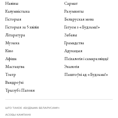
Навіны
Сармат
Калумністыка
Разумняты
Гісторыя
Беларуская мова
Гісторыя за 5 хвілін
Гатуем з «Будзьма!»
Літаратура
Забавы
Музыка
Грамадства
Кіно
Адукацыя
Афіша
Псіхалогія і самаразвіццё
Мастацтва
Экалогія
Тэатр
Паштоўкі ад «Будзьма!»
Вандроўкі
Трызуб і Пагоня
ШТО ТАКОЕ «БУДЗЬМА БЕЛАРУСАМІ!»
АСОБЫ КАМПАНІІ