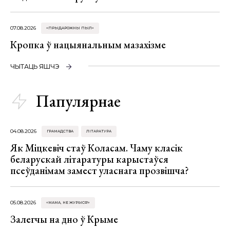
07.08.2026
«ПРЫДАРОЖНЫ ПЫЛ»
Кропка ў нацыянальным мазахізме
ЧЫТАЦЬ ЯШЧЭ
Папулярнае
04.08.2026
ГРАМАДСТВА
ЛІТАРАТУРА
Як Міцкевіч стаў Коласам. Чаму класік
беларускай літаратуры карыстаўся
псеўданімам замест уласнага прозвішча?
05.08.2026
«МАМА, НЕ ЖУРЫСЯ!»
Залегчы на дно ў Крыме