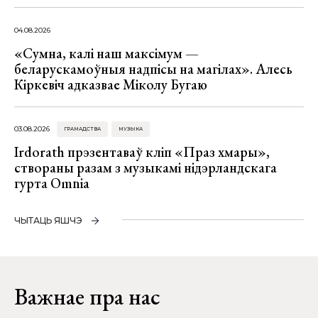
04.08.2026
«Сумна, калі наш максімум —
беларускамоўныя надпісы на магілах». Алесь
Кіркевіч адказвае Міколу Бугаю
03.08.2026
ГРАМАДСТВА
МУЗЫКА
Irdorath прэзентаваў кліп «Праз хмары»,
створаны разам з музыкамі нідэрландскага
гурта Omnia
ЧЫТАЦЬ ЯШЧЭ
Важнае пра нас