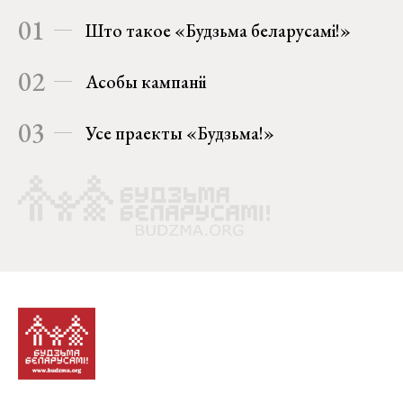
01
Што такое «Будзьма беларусамі!»
02
Асобы кампаніі
03
Усе праекты «Будзьма!»