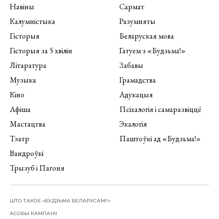
Навіны
Сармат
Калумністыка
Разумняты
Гісторыя
Беларуская мова
Гісторыя за 5 хвілін
Гатуем з «Будзьма!»
Літаратура
Забавы
Музыка
Грамадства
Кіно
Адукацыя
Афіша
Псіхалогія і самаразвіццё
Мастацтва
Экалогія
Тэатр
Паштоўкі ад «Будзьма!»
Вандроўкі
Трызуб і Пагоня
ШТО ТАКОЕ «БУДЗЬМА БЕЛАРУСАМІ!»
АСОБЫ КАМПАНІІ