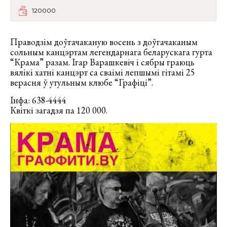
120000
Праводзім доўгачаканую восень з доўгачаканым
сольным канцэртам легендарнага беларускага гурта
“Крама” разам. Ігар Варашкевіч і сябры граюць
вялiкi хатнi канцэрт са сваімі лепшымі гітамі 25
верасня ў утульным клюбе “Графiцi”.
Iнфа: 638-4444
Квiткi загадзя па 120 000.