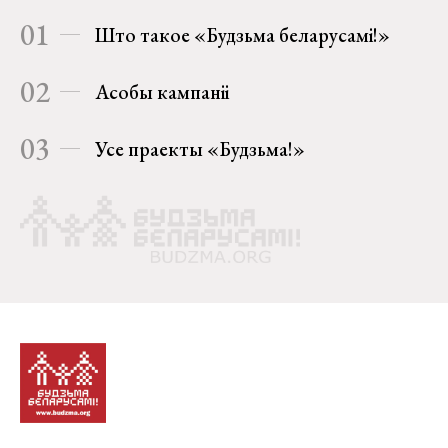
01
Што такое «Будзьма беларусамі!»
02
Асобы кампаніі
03
Усе праекты «Будзьма!»