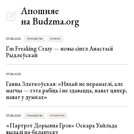
Апошняе
на Budzma.org
07.08.2026
ГРАМАДСТВА
МУЗЫКА
I’m Freaking Crazy — новы сінгл Анастасіі
Рыдлеўскай
07.08.2026
Ганна Златкоўская: «Няхай не перамаглі, але
магчы — гэта рабіць і не здавацца, нават цяпер,
нават у думках»
07.08.2026
ГРАМАДСТВА
ЛІТАРАТУРА
«Партрэт Дорыяна Грэя» Оскара Уайльда
выдалі па-беларуску