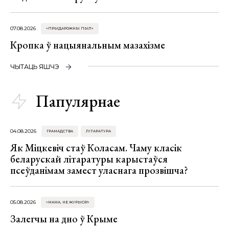
07.08.2026
«ПРЫДАРОЖНЫ ПЫЛ»
Кропка ў нацыянальным мазахізме
ЧЫТАЦЬ ЯШЧЭ
Папулярнае
04.08.2026
ГРАМАДСТВА
ЛІТАРАТУРА
Як Міцкевіч стаў Коласам. Чаму класік
беларускай літаратуры карыстаўся
псеўданімам замест уласнага прозвішча?
05.08.2026
«МАМА, НЕ ЖУРЫСЯ!»
Залегчы на дно ў Крыме