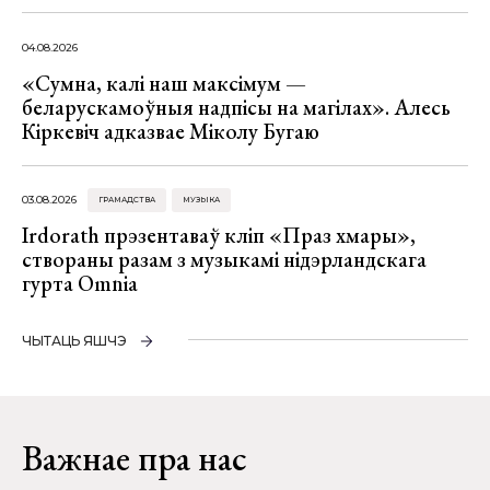
04.08.2026
«Сумна, калі наш максімум —
беларускамоўныя надпісы на магілах». Алесь
Кіркевіч адказвае Міколу Бугаю
03.08.2026
ГРАМАДСТВА
МУЗЫКА
Irdorath прэзентаваў кліп «Праз хмары»,
створаны разам з музыкамі нідэрландскага
гурта Omnia
ЧЫТАЦЬ ЯШЧЭ
Важнае пра нас