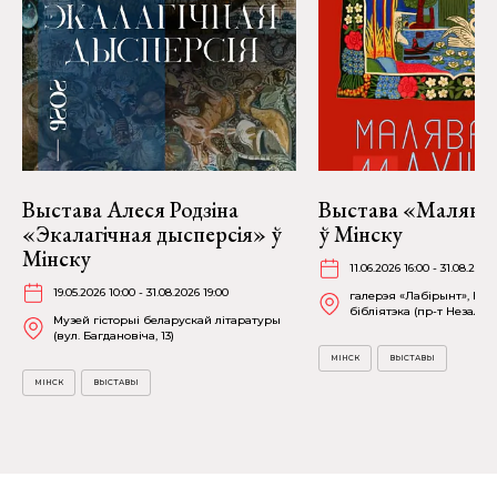
Выстава Алеся Родзіна
Выстава «Малява
«Экалагічная дысперсія» ў
ў Мінску
Мінску
11.06.2026 16:00 - 31.08.2026
19.05.2026 10:00 - 31.08.2026 19:00
галерэя «Лабірынт», На
бібліятэка (пр-т Незалежн
Музей гісторыі беларускай літаратуры
(вул. Багдановіча, 13)
МІНСК
ВЫСТАВЫ
МІНСК
ВЫСТАВЫ