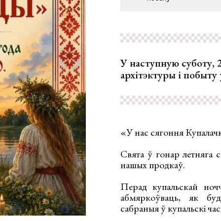
У наступную суботу, 2
архітэктуры і побыту
«У нас сягоння Купалач
Свята ў гонар летняга 
нашых продкаў.
Перад купальскай ноччу
абмяркоўваць, як буд
сабраныя ў купальскі ча