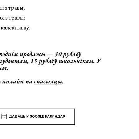
ы з травы;
х з травы;
калектываў.
рэднім продажы — 30 рублёў
студэнтам, 15 рублёў школьнікам. У
эе.
ь анлайн па
спасылцы
.
ДАДАЦЬ У GOOGLE КАЛЯНДАР