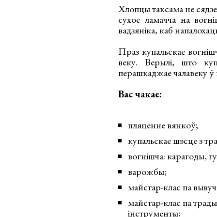
Хлопцы таксама не сядзе
сухое ламачча на вогн
вадзяніка, каб напалохаць
Праз купальскае вогнішча
веку. Верылі, што куп
перашкаджае чалавеку ў
Вас чакае:
пляценне вянкоў;
купальскае шэсце з т
вогнішча: карагоды, гу
варожбы;
майстар-клас па вывуч
майстар-клас па трад
інструменты;