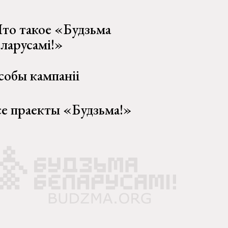
то такое «Будзьма
еларусамі!»
собы кампаніі
се праекты «Будзьма!»