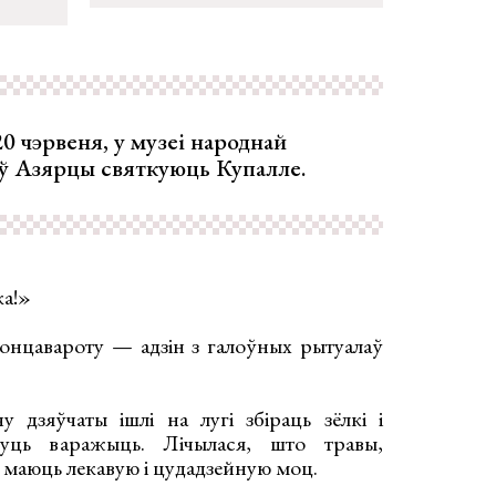
0 чэрвеня, у музеі народнай
 ў Азярцы святкуюць Купалле.
ка!»
сонцавароту — адзін з галоўных рытуалаў
 дзяўчаты ішлі на лугі збіраць зёлкі і
уць варажыць. Лічылася, што травы,
с маюць лекавую і цудадзейную моц.