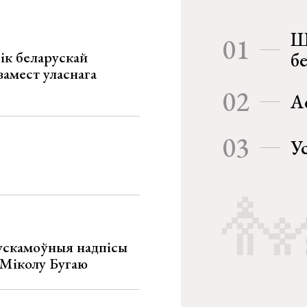
Ш
01
ік беларускай
б
замест уласнага
02
А
03
У
ускамоўныя надпісы
е Міколу Бугаю