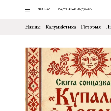
ПРА НАС
ПАДТРЫМАЙ «БУДЗЬМУ»
Навіны
Калумністыка
Гісторыя
Лі