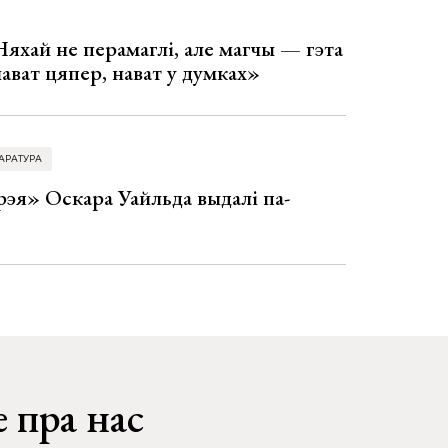
Няхай не перамаглі, але магчы — гэта
 нават цяпер, нават у думках»
АРАТУРА
эя» Оскара Уайльда выдалі па-
 пра нас