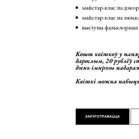
майстар-клас па дэкор
майстар-клас па лялька
выступы фальклорных 
Кошт квіткоў у папя
дарослым, 20 рублёў 
дзень імпрэзы падараж
Квіткі можна набыц
ЗАРЭГІСТРАВАЦЦА