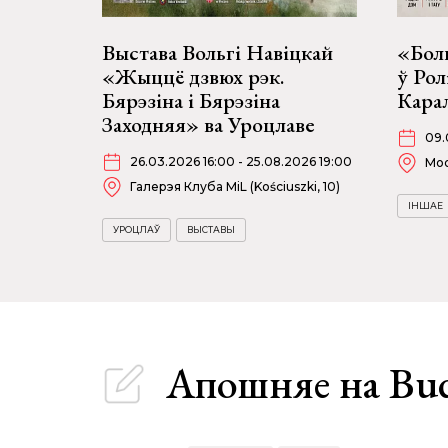
Выстава Вольгі Навіцкай
«Боль
«Жыццё дзвюх рэк.
ў Рол
Бярэзіна і Бярэзіна
Карал
Заходняя» ва Уроцлаве
09.
26.03.2026 16:00 - 25.08.2026 19:00
Moo
Галерэя Клуба MiL (Kościuszki, 10)
ІНШАЕ
УРОЦЛАЎ
ВЫСТАВЫ
Апошняе
на Bu