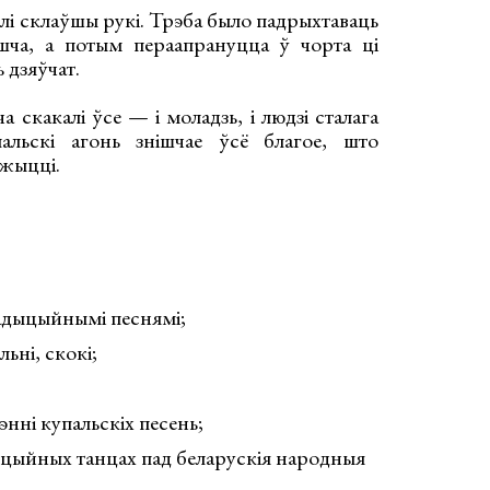
лі склаўшы рукі. Трэба было падрыхтаваць
ішча, а потым пераапрануцца ў чорта ці
 дзяўчат.
 скакалі ўсе — і моладзь, і людзі сталага
альскі агонь знішчае ўсё благое, што
 жыцці.
радыцыйнымі песнямі;
льні, скокі;
энні купальскіх песень;
ыцыйных танцах пад беларускія народныя