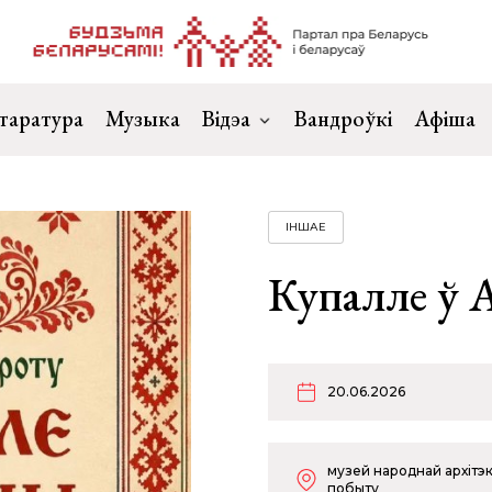
таратура
Музыка
Відэа
Вандроўкі
Афіша
ІНШАЕ
Купалле ў 
20.06.2026
музей народнай архітэк
побыту