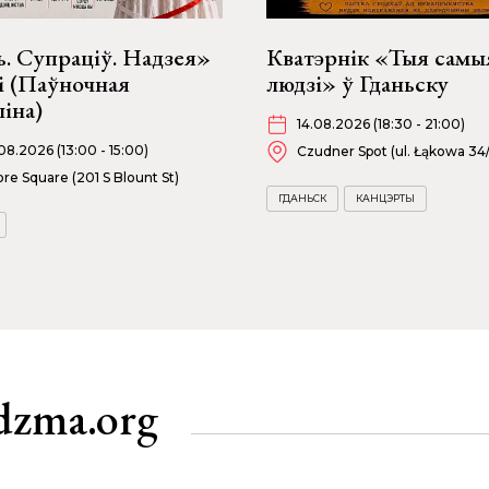
. Супраціў. Надзея»
Кватэрнік «Тыя самы
і (Паўночная
людзі» ў Гданьску
іна)
14.08.2026 (18:30 - 21:00)
08.2026 (13:00 - 15:00)
Czudner Spot (ul. Łąkowa 34
re Square (201 S Blount St)
ГДАНЬСК
КАНЦЭРТЫ
dzma.org