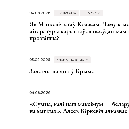
04.08.2026
ГРАМАДСТВА
ЛІТАРАТУРА
Як Міцкевіч стаў Коласам. Чаму клас
літаратуры карыстаўся псеўданімам 
прозвішча?
05.08.2026
«МАМА, НЕ ЖУРЫСЯ!»
Залегчы на дно ў Крыме
04.08.2026
«Сумна, калі наш максімум — белар
на магілах». Алесь Кіркевіч адказва