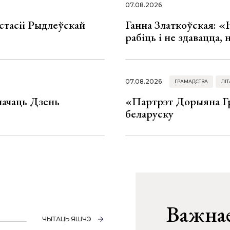
07.08.2026
стасіі Рыдлеўскай
Ганна Златкоўская: «
рабіць і не здавацца,
07.08.2026
ГРАМАДСТВА
ЛІТ
значаць Дзень
«Партрэт Дорыяна Гр
беларуску
Важнае
ЧЫТАЦЬ ЯШЧЭ