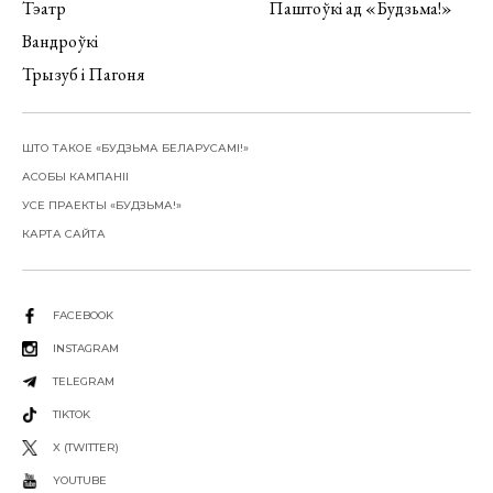
Тэатр
Паштоўкі ад «Будзьма!»
Вандроўкі
Трызуб і Пагоня
ШТО ТАКОЕ «БУДЗЬМА БЕЛАРУСАМІ!»
АСОБЫ КАМПАНІІ
УСЕ ПРАЕКТЫ «БУДЗЬМА!»
КАРТА САЙТА
FACEBOOK
INSTAGRAM
TELEGRAM
TIKTOK
X (TWITTER)
YOUTUBE