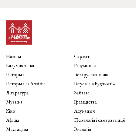
Навіны
Сармат
Калумністыка
Разумняты
Гісторыя
Беларуская мова
Гісторыя за 5 хвілін
Гатуем з «Будзьма!»
Літаратура
Забавы
Музыка
Грамадства
Кіно
Адукацыя
Афіша
Псіхалогія і самаразвіццё
Мастацтва
Экалогія