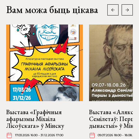
Вам можа быць цікава
Выстава «Графічныя
Выстава «Алякса
афарызмы Міхаіла
Семілетаў: Першы
Лісоўскага» ў Мінску
дынастыі» ў Мінс
17.03.2026 16:00 - 31.12.2026 17:00
09.07.2026 18:00 - 18.08.202