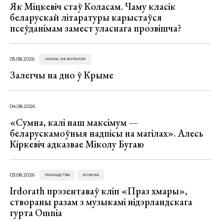
Як Міцкевіч стаў Коласам. Чаму класік
беларускай літаратуры карыстаўся
псеўданімам замест уласнага прозвішча?
05.08.2026
«МАМА, НЕ ЖУРЫСЯ!»
Залегчы на дно ў Крыме
04.08.2026
«Сумна, калі наш максімум —
беларускамоўныя надпісы на магілах». Алесь
Кіркевіч адказвае Міколу Бугаю
03.08.2026
ГРАМАДСТВА
МУЗЫКА
Irdorath прэзентаваў кліп «Праз хмары»,
створаны разам з музыкамі нідэрландскага
гурта Omnia