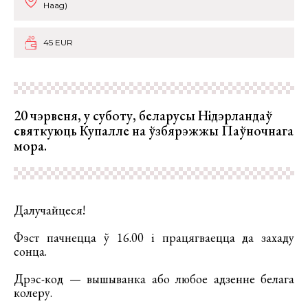
Haag)
45 EUR
20 чэрвеня, у суботу, беларусы Нідэрландаў
святкуюць Купалле на ўзбярэжжы Паўночнага
мора.
Далучайцеся!
Фэст пачнецца ў 16.00 і працягваецца да захаду
сонца.
Дрэс-код — вышыванка або любое адзенне белага
колеру.