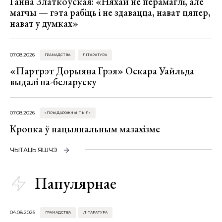
Ганна Златкоўская: «Няхай не перамаглі, але
магчы — гэта рабіць і не здавацца, нават цяпер,
нават у думках»
07.08.2026
ГРАМАДСТВА
ЛІТАРАТУРА
«Партрэт Дорыяна Грэя» Оскара Уайльда
выдалі па-беларуску
07.08.2026
«ПРЫДАРОЖНЫ ПЫЛ»
Кропка ў нацыянальным мазахізме
ЧЫТАЦЬ ЯШЧЭ
Папулярнае
04.08.2026
ГРАМАДСТВА
ЛІТАРАТУРА