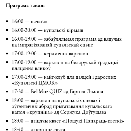
Праграма такая:
16:00 — пачатак
16:00-20:00 — купальскі кірмаш
16:00-19:00 — забаўляльная праграма ад вядучых
на імправізаванай купальскай сцэне
17:00-19:00 — керамічны варкшоп
17:00-19:00 — варкшоп па беларускай традыцыі
пляцення вянкоў
17:00-19:00 — кайт-клуб для дзяцей і дарослых
«Купальскі ЦМОК»
17:30 — Bel.Muz QUIZ ад Гарыка Лімона
18:00 — варкшоп па купальскіх спевах і
аўтэнтычны абрад прыгатавання купальскага
напоя «крупніка» ад Сержука Доўгушава
18:00 — дзіцячы квэст «Пошукі Папараць-кветкі»
18:40 — адкрыццё свята