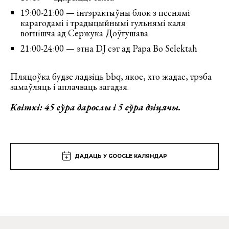
19:00-21:00 — інтэрактыўны блок з песнямі
карагодамі і традыцыйнымі гульнямі каля
вогнішча ад Сержука Доўгушава
21:00-24:00 — этна DJ сэт ад Papa Bo Selektah
Пляцоўка будзе ладзіць bbq, якое, хто жадае, трэба
замаўляць і аплачваць загадзя.
Квіткі:
45 еўра дарослы і 5 еўра дзіцячы.
ДАДАЦЬ У GOOGLE КАЛЯНДАР