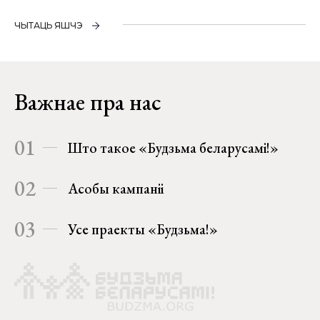
ЧЫТАЦЬ ЯШЧЭ
Важнае пра нас
01
Што такое «Будзьма беларусамі!»
02
Асобы кампаніі
03
Усе праекты «Будзьма!»