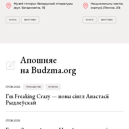
Музей гісторыі беларускай літаратуры
Нацыянальны мастацкі м
(вул. Багдановіча, 13)
корпус) (Леніна, 20)
МІНСК
ВЫСТАВЫ
МІНСК
ВЫСТАВЫ
Апошняе
на Budzma.org
07.08.2026
ГРАМАДСТВА
МУЗЫКА
I’m Freaking Crazy — новы сінгл Анастасіі
Рыдлеўскай
07.08.2026