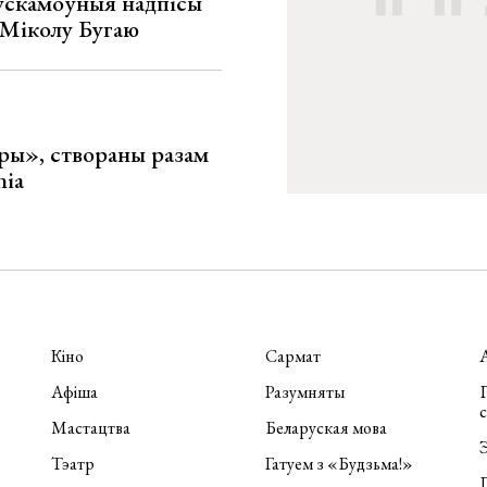
ускамоўныя надпісы
е Міколу Бугаю
ары», створаны разам
nia
Кіно
Сармат
Афіша
Разумняты
П
Мастацтва
Беларуская мова
Э
Тэатр
Гатуем з «Будзьма!»