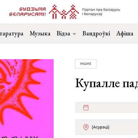
таратура
Музыка
Відэа
Вандроўкі
Афіша
ІНШАЕ
Купалле пад
(Асурэці)