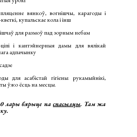
ытыя ўрокі
 пляценне вянкоў, вогнішчы, карагоды і
веткі, купальскае кола і інш
нішчаў для размоў пад зорным небам
ціпі і кантэйнерныя дамы для вялікай
нага адпачынку
садзе
ды для асабістай гігіены: рукамыйнікі,
еты ўжо ёсць на месцы.
50 лары бярыце па
спасылцы
. Там жа
ку.