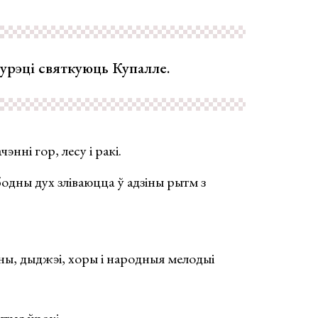
сурэці святкуюць Купалле.
энні гор, лесу і ракі.
бодны дух зліваюцца ў адзіны рытм з
ны, дыджэі, хоры і народныя мелодыі