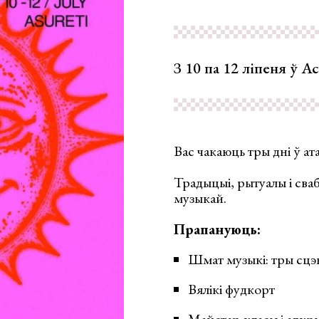
З 10 па 12 ліпеня ў А
Вас чакаюць тры дні ў атач
Традыцыі, рытуалы і сва
музыкай.
Прапануюць:
Шмат музыкі: тры сцэ
Вялікі фудкорт