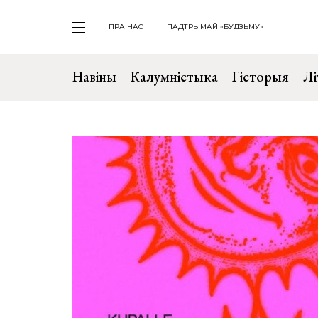
ПРА НАС
ПАДТРЫМАЙ «БУДЗЬМУ»
Навіны
Калумністыка
Гісторыя
Лі