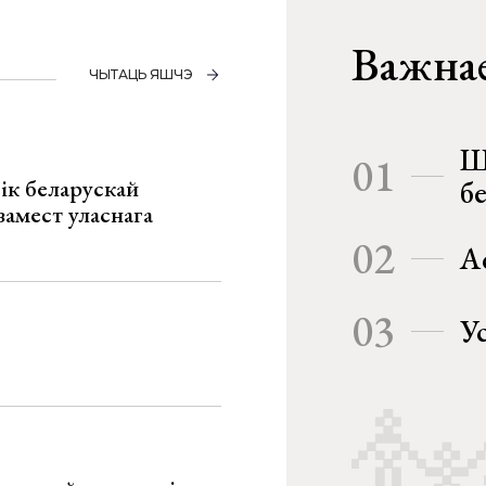
Важнае
ЧЫТАЦЬ ЯШЧЭ
Ш
01
ік беларускай
б
замест уласнага
02
А
03
У