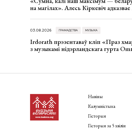
«Сумна, калі наш максімум — белар
на магілах». Алесь Кіркевіч адказва
03.08.2026
ГРАМАДСТВА
МУЗЫКА
Irdorath прэзентаваў кліп «Праз хм
з музыкамі нідэрландскага гурта Om
Навіны
Калумністыка
Гісторыя
Гісторыя за 5 хвілін