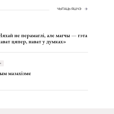
ЧЫТАЦЬ ЯШЧЭ
Няхай не перамаглі, але магчы — гэта
 нават цяпер, нават у думках»
»
ым мазахізме