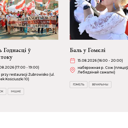
 Годнасці ў
Баль у Гомелі
стоку
15.08.2026 (16:00 - 20:00)
08.2026 (17:00 - 19:00)
набярэжная р. Сож (пляцоў
Лебядзінай сажалкі)
c przy restauracji Żubrowisko (ul.
ek Kościuszki 10)
ГОМЕЛЬ
ВЕЧАРЫНЫ
ОК
ІНШАЕ