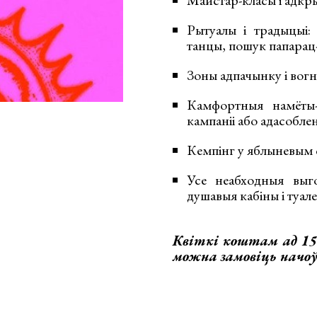
Майстар-класы і адкр
Рытуалы і традыцыі:
танцы, пошук папарац-к
Зоны адпачынку і вог
Камфортныя намёты-
кампаніі або адасобле
Кемпінг у яблыневым 
Усе неабходныя выго
душавыя кабіны і туал
Квіткі коштам ад 1
можна замовіць начоў