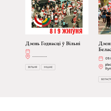
Дзень Годнасці ў Вільні
Дзень
Бела
------------
09.
pla
ВІЛЬНЯ
ІНШАЕ
Ryn
БЕЛАСТ