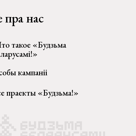
 пра нас
то такое «Будзьма
еларусамі!»
собы кампаніі
се праекты «Будзьма!»