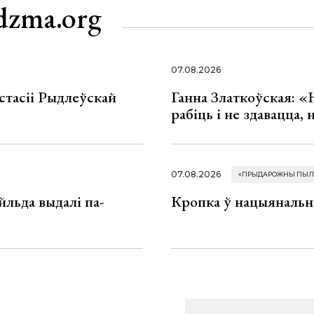
dzma.org
07.08.2026
стасіі Рыдлеўскай
Ганна Златкоўская: «
рабіць і не здавацца,
07.08.2026
«ПРЫДАРОЖНЫ ПЫЛ
льда выдалі па-
Кропка ў нацыянальн