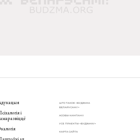
Адукацыя
ШТО ТАКОЕ «БУДЗЬМА
БЕЛАРУСАМІ!»
сіхалогія і
АСОБЫ КАМПАНІІ
самаразвіццё
УСЕ ПРАЕКТЫ «БУДЗЬМА!»
калогія
КАРТА САЙТА
Паштоўкі ад