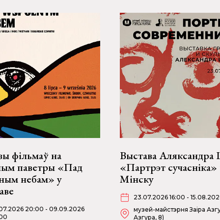
зы фільмаў на
Выстава Аляксандра
ным паветры «Пад
«Партрэт сучасніка» 
ьным небам» у
Мінску
аве
23.07.2026 16:00 - 15.08.202
07.2026 20:00 - 09.09.2026
музей-майстэрня Заіра Азгу
00
Азгура, 8)