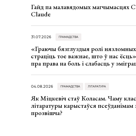
Гайд па малавядомых магчымасцях C
Claude
31.07.2026
ГРАМАДСТВА
«Граючы бязглуздыя ролі нязломны
страціць тое важнае, што ў нас ёсць
пра права на боль і слабасць у эмігра
04.08.2026
ГРАМАДСТВА
ЛІТАРАТУРА
Як Міцкевіч стаў Коласам. Чаму клас
літаратуры карыстаўся псеўданімам 
прозвішча?