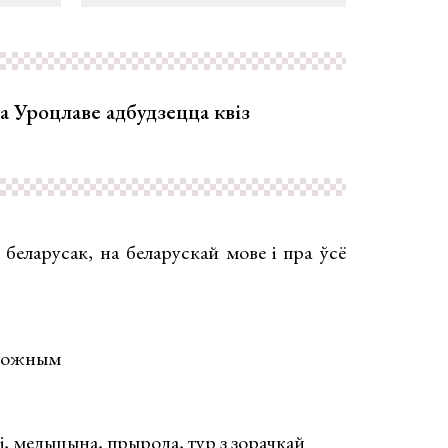
ва Уроцлаве адбудзецца квіз
і беларусак, на беларускай мове і пра ўсё
 кожным
і, медыцына, прырода, тур з зорачкай