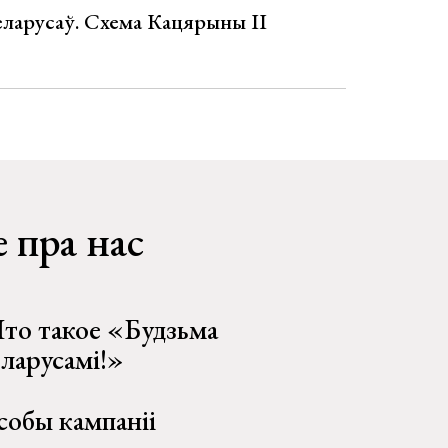
еларусаў. Схема Кацярыны ІІ
 пра нас
то такое «Будзьма
еларусамі!»
собы кампаніі