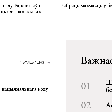
 саду Радзівілаў і
Забраць маёмасць у б
юць элітнае жыллё
Важнае
ЧЫТАЦЬ ЯШЧЭ
Ш
01
га нацыянальнага коду
б
02
А