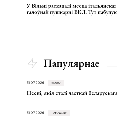
У Вільні раскапалі месца італьянскага
галоўнай пушкарні ВКЛ. Тут пабуду
Папулярнае
31.07.2026
МУЗЫКА
Песні, якія сталі часткай беларуска
31.07.2026
ГРАМАДСТВА