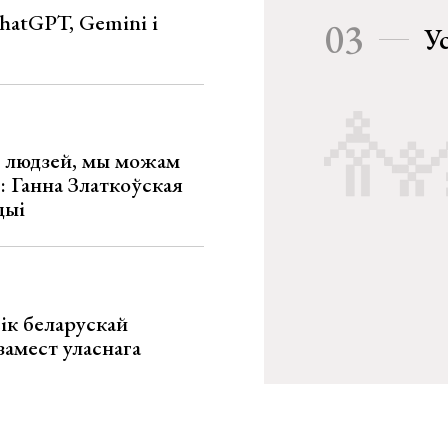
hatGPT, Gemini і
03
У
х людзей, мы можам
»: Ганна Златкоўская
цыі
ік беларускай
замест уласнага