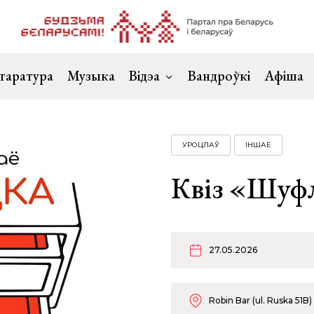
таратура
Музыка
Відэа
Вандроўкі
Афіша
УРОЦЛАЎ
ІНШАЕ
Квіз «Шуфл
27.05.2026
Robin Bar (ul. Ruska 51B)