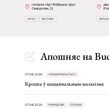
галерэя «Арт Фабрыка» (вул.
дво
Свярдлова, 2)
(Fok
МІНСК
ВЫСТАВЫ
ВАРША
Апошняе
на Bu
07.08.2026
«ПРЫДАРОЖНЫ ПЫЛ»
Кропка ў нацыянальным мазахізме
07.08.2026
ГРАМАДСТВА
ГІСТОРЫЯ