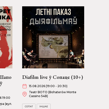
 Шапо
Diafilm live ў Сопаце (10+)
ў
15.08.2026 (19:00 - 20:30)
Teatr BOTO (Bohaterów Monte
Cassino 54B)
6 19:00
ра (вул.
СОПАТ
ІНШАЕ