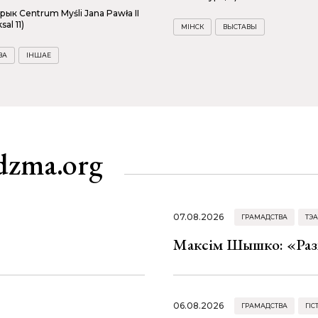
рык Centrum Myśli Jana Pawła II
sal 11)
МІНСК
ВЫСТАВЫ
ВА
ІНШАЕ
dzma.org
07.08.2026
ГРАМАДСТВА
ТЭА
Максім Шышко: «Разм
06.08.2026
ГРАМАДСТВА
ГІС