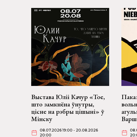
Выстава Юліі Качур «Тое,
Пака
што замкнёна ўнутры,
воль
цісне на рэбры цішыні» ў
агул
Мінску
Варш
08.07.2026 19:00 - 20.08.2026
08.
20:00
20: