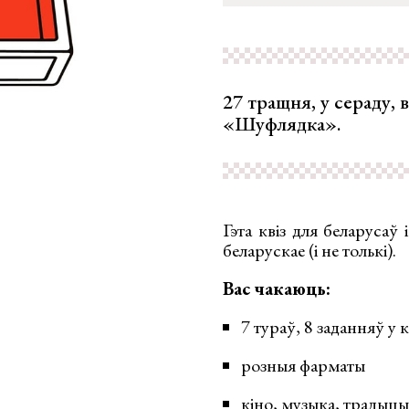
27 тращня, у сераду, 
«Шуфлядка».
Гэта квіз для беларусаў 
беларускае (і не толькі).
Вас чакаюць:
7 тураў, 8 заданняў у
розныя фарматы
кіно, музыка, традыцы