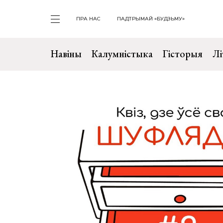
ПРА НАС
ПАДТРЫМАЙ «БУДЗЬМУ»
Навіны
Калумністыка
Гісторыя
Лі