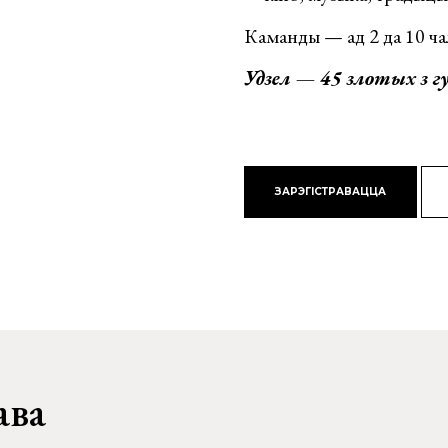
Каманды — ад 2 да 10 ча
Удзел — 45 злотых з г
ЗАРЭГІСТРАВАЦЦА
ава