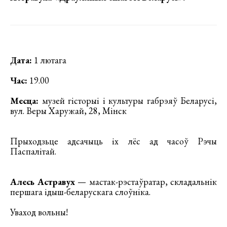
Дата:
1 лютага
Час:
19.00
Месца:
музей гісторыі і культуры габрэяў Беларусі,
вул. Веры Харужай, 28, Мінск
Прыходзьце адсачыць іх лёс ад часоў Рэчы
Паспалітай.
Алесь Астравух
— мастак-рэстаўратар, складальнік
першага ідыш-беларускага слоўніка.
Уваход вольны!