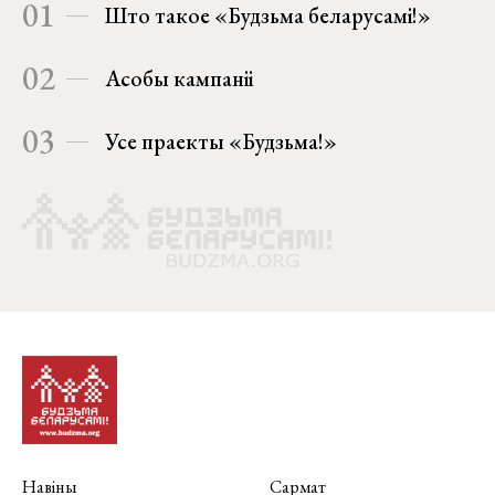
01
Што такое «Будзьма беларусамі!»
02
Асобы кампаніі
03
Усе праекты «Будзьма!»
Навіны
Сармат