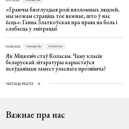
31.07.2026
ГРАМАДСТВА
«Граючы бязглуздыя ролі нязломных людзей,
мы можам страціць тое важнае, што ў нас
ёсць»: Ганна Златкоўская пра права на боль і
слабасць у эміграцыі
04.08.2026
ГРАМАДСТВА
ЛІТАРАТУРА
Як Міцкевіч стаў Коласам. Чаму класік
беларускай літаратуры карыстаўся
псеўданімам замест уласнага прозвішча?
ЧЫТАЦЬ ЯШЧЭ
Важнае пра нас