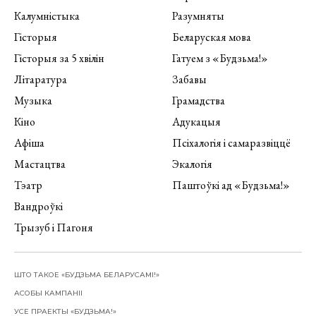
Калумністыка
Разумняты
Гісторыя
Беларуская мова
Гісторыя за 5 хвілін
Гатуем з «Будзьма!»
Літаратура
Забавы
Музыка
Грамадства
Кіно
Адукацыя
Афіша
Псіхалогія і самаразвіццё
Мастацтва
Экалогія
Тэатр
Паштоўкі ад «Будзьма!»
Вандроўкі
Трызуб і Пагоня
ШТО ТАКОЕ «БУДЗЬМА БЕЛАРУСАМІ!»
АСОБЫ КАМПАНІІ
УСЕ ПРАЕКТЫ «БУДЗЬМА!»