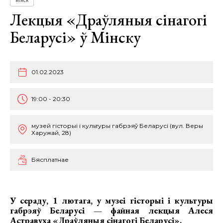
МІНСК
Лекцыя «Драўляныя сінагогі
Беларусі» ў Мінску
01.02.2023
19:00 - 20:30
музей гісторыі і культуры габрэяў Беларусі (вул. Веры
Харужай, 28)
Бясплатнае
У сераду, 1 лютага, у музеі гісторыі і культуры
габрэяў Беларусі — файная
лекцыя Алеся
Астравуха «Драўляныя сінагогі Беларусі»
.