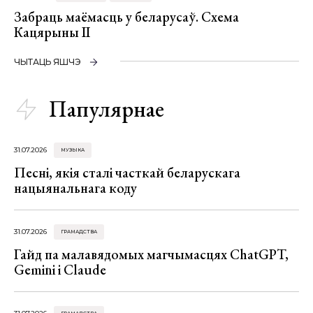
Забраць маёмасць у беларусаў. Схема
Кацярыны ІІ
ЧЫТАЦЬ ЯШЧЭ
Папулярнае
31.07.2026
МУЗЫКА
Песні, якія сталі часткай беларускага
нацыянальнага коду
31.07.2026
ГРАМАДСТВА
Гайд па малавядомых магчымасцях ChatGPT,
Gemini і Claude