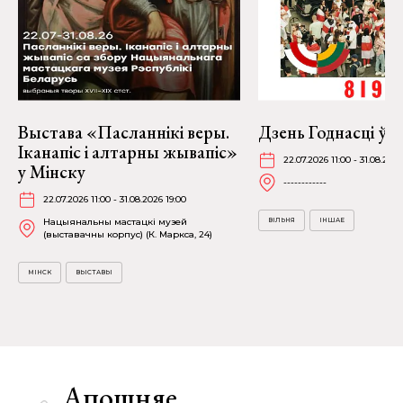
Выстава «Пасланнікі веры.
Дзень Годнасці ў В
Іканапіс і алтарны жывапіс»
22.07.2026 11:00 - 31.08.2026
у Мінску
------------
22.07.2026 11:00 - 31.08.2026 19:00
Нацыянальны мастацкі музей
ВІЛЬНЯ
ІНШАЕ
(выставачны корпус) (К. Маркса, 24)
МІНСК
ВЫСТАВЫ
Апошняе