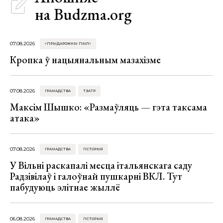
на Budzma.org
07.08.2026
«ПРЫДАРОЖНЫ ПЫЛ»
Кропка ў нацыянальным мазахізме
07.08.2026
ГРАМАДСТВА
ТЭАТР
Максім Шышко: «Размаўляць — гэта таксама
атака»
07.08.2026
ГРАМАДСТВА
ГІСТОРЫЯ
У Вільні раскапалі месца італьянскага саду
Радзівілаў і галоўнай пушкарні ВКЛ. Тут
пабудуюць элітнае жыллё
06.08.2026
ГРАМАДСТВА
ГІСТОРЫЯ