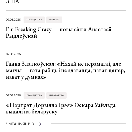
ЗША
07.08.2026
ГРАМАДСТВА
МУЗЫКА
I’m Freaking Crazy — новы сінгл Анастасіі
Рыдлеўскай
07.08.2026
Ганна Златкоўская: «Няхай не перамаглі, але
магчы — гэта рабіць і не здавацца, нават цяпер,
нават у думках»
07.08.2026
ГРАМАДСТВА
ЛІТАРАТУРА
«Партрэт Дорыяна Грэя» Оскара Уайльда
выдалі па-беларуску
ЧЫТАЦЬ ЯШЧЭ