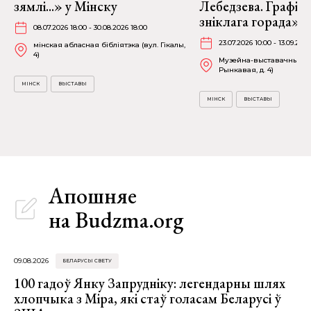
зямлі...» у Мінску
Лебедзева. Графіка
зніклага горада» ў
08.07.2026 18:00 - 30.08.2026 18:00
23.07.2026 10:00 - 13.09.2026
мінская абласная бібліятэка (вул. Гікалы,
4)
Музейна-выставачны ком
Рынкавая, д. 4)
МІНСК
ВЫСТАВЫ
МІНСК
ВЫСТАВЫ
Апошняе
на Budzma.org
09.08.2026
БЕЛАРУСЫ СВЕТУ
100 гадоў Янку Запрудніку: легендарны шлях
хлопчыка з Міра, які стаў голасам Беларусі ў