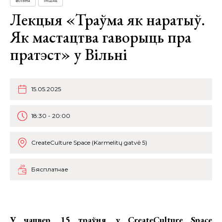
ВІЛЬНЯ
ІНШАЕ
Лекцыя «Траўма як наратыў.
Як мастацтва гаворыць пра
пратэст» у Вільні
15.05.2025
18:30 - 20:00
CreateCulture Space (Karmelitų gatvė 5)
Бясплатнае
У чацвер, 15 траўня, у CreateCulture Space