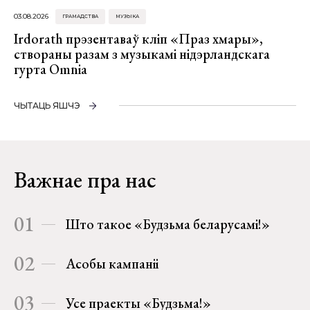
03.08.2026
ГРАМАДСТВА
МУЗЫКА
Irdorath прэзентаваў кліп «Праз хмары»,
створаны разам з музыкамі нідэрландскага
гурта Omnia
ЧЫТАЦЬ ЯШЧЭ
Важнае пра нас
01
Што такое «Будзьма беларусамі!»
02
Асобы кампаніі
03
Усе праекты «Будзьма!»