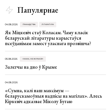
Папулярнае
04.08.2026
ГРАМАДСТВА
ЛІТАРАТУРА
Як Міцкевіч стаў Коласам. Чаму класік
беларускай літаратуры карыстаўся
псеўданімам замест уласнага прозвішча?
05.08.2026
«МАМА, НЕ ЖУРЫСЯ!»
Залегчы на дно ў Крыме
04.08.2026
«Сумна, калі наш максімум —
беларускамоўныя надпісы на магілах». Алесь
Кіркевіч адказвае Міколу Бугаю