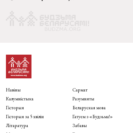
Навіны
Сармат
Калумністыка
Разумняты
Гісторыя
Беларуская мова
Гісторыя за 5 хвілін
Гатуем з «Будзьма!»
Літаратура
Забавы