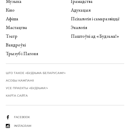
Музыка
Грамадства
Кіно
Адукацыя
Афіша
Псіхалогія і самаразвіццё
Мастацтва
Экалогія
Тэатр
Паштоўкі ад «Будзьма!»
Вандроўкі
Трызуб і Пагоня
ШТО ТАКОЕ «БУДЗЬМА БЕЛАРУСАМІ!»
АСОБЫ КАМПАНІІ
УСЕ ПРАЕКТЫ «БУДЗЬМА!»
КАРТА САЙТА
FACEBOOK
INSTAGRAM