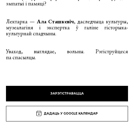
эмпатыі і памяці?
Лектарка —
Ала Сташкевіч
, даследчыца культуры,
музеалагіня і экспертка ў галіне гісторыка-
культурнай спадчыны.
Уваход, выглядае, вольны. Рэгіструйцеся
па спасылцы.
ЗАРЭГІСТРАВАЦЦА
ДАДАЦЬ У GOOGLE КАЛЯНДАР