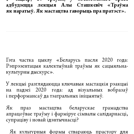
адбудзецца
лекцыя Алы Сташкевіч
«
Траўма
як наратыў. Як мастацтва гаворыць пра пратэст
»
.
Гэта частка цыклу «Беларусь пасля 2020 года:
Рэпрэзентацыя калектыўнай траўмы як сацыяльна-
культурны дыскурс».
У лекцыі разглядаюцца ключавыя мастацкія рэакцыі
на падзеі 2020 года: ад візуальных вобразаў
і перформансаў да тэатральных ініцыятыў.
Як праз мастацтва беларускае грамадства
апрацоўвае траўму і фарміруе сімвалы салідарнасці,
супраціву і новай ідэнтычнасці?
Як культурныя формы ствараюць прастору для