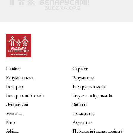
Навіны
Сармат
Калумністыка
Разумняты
Гісторыя
Беларуская мова
Гісторыя за 5 хвілін
Гатуем з «Будзьма!»
Літаратура
Забавы
Музыка
Грамадства
Кіно
Адукацыя
Афіша
Псіхалогія і самаразвіццё