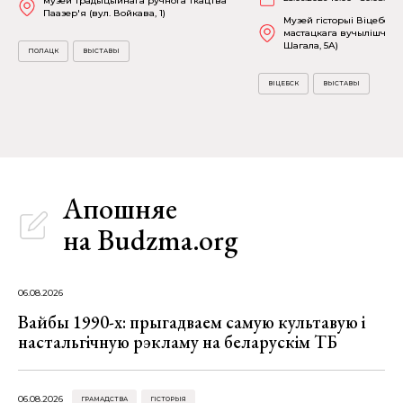
музей традыцыйнага ручнога ткацтва
Паазер'я (вул. Войкава, 1)
Музей гісторыі Віцебска
мастацкага вучылішча (в
Шагала, 5А)
ПОЛАЦК
ВЫСТАВЫ
ВІЦЕБСК
ВЫСТАВЫ
Апошняе
на Budzma.org
06.08.2026
Вайбы 1990-х: прыгадваем самую культавую і
настальгічную рэкламу на беларускім ТБ
06.08.2026
ГРАМАДСТВА
ГІСТОРЫЯ