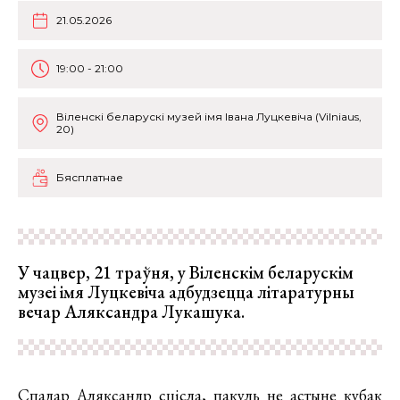
21.05.2026
19:00 - 21:00
Віленскі беларускі музей імя Івана Луцкевіча (Vilniaus,
20)
Бясплатнае
У чацвер, 21 траўня, у Віленскім беларускім
музеі імя Луцкевіча адбудзецца літаратурны
вечар Аляксандра Лукашука.
Спадар Аляксандр сцісла, пакуль не астыне кубак