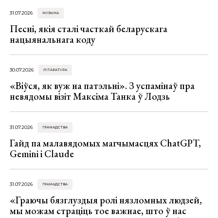
31.07.2026
МУЗЫКА
Песні, якія сталі часткай беларускага
нацыянальнага коду
30.07.2026
ЛІТАРАТУРА
«Віўся, як вуж на патэльні». З успамінаў пра
невядомы візіт Максіма Танка ў Лодзь
31.07.2026
ГРАМАДСТВА
Гайд па малавядомых магчымасцях ChatGPT,
Gemini і Claude
31.07.2026
ГРАМАДСТВА
«Граючы бязглуздыя ролі нязломных людзей,
мы можам страціць тое важнае, што ў нас