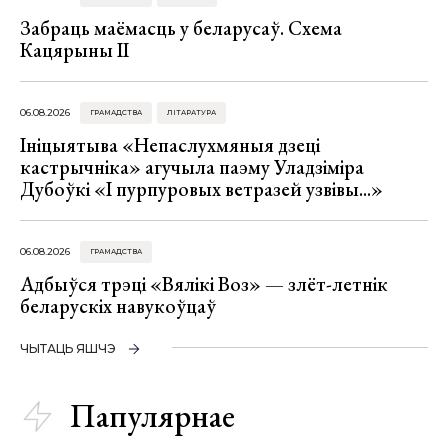
Забраць маёмасць у беларусаў. Схема
Кацярыны ІІ
06.08.2026
ГРАМАДСТВА
ЛІТАРАТУРА
Ініцыятыва «Непаслухмяныя дзеці
кастрычніка» агучыла паэму Уладзіміра
Дубоўкі «І пурпуровых ветразей узвівы...»
06.08.2026
ГРАМАДСТВА
Адбыўся трэці «Вялікі Воз» — злёт-летнік
беларускіх навукоўцаў
ЧЫТАЦЬ ЯШЧЭ
Папулярнае