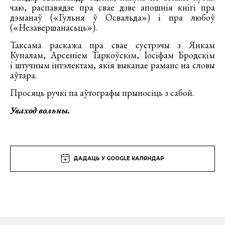
чаю, распавядзе пра свае дзве апошнія кнігі пра
дэманаў («Гульня ў Освальда») і пра любоў
(«Незавершанасьць»).
Таксама раскажа пра свае сустрэчы з Янкам
Купалам, Арсеніем Таркоўскім, Іосіфам Бродскім
і штучным інтэлектам, якія выканае раманс на словы
аўтара.
Просяць ручкі па аўтографы прыносіць з сабой.
Уваход вольны.
ДАДАЦЬ У GOOGLE КАЛЯНДАР