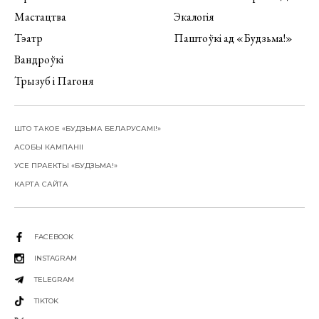
Мастацтва
Экалогія
Тэатр
Паштоўкі ад «Будзьма!»
Вандроўкі
Трызуб і Пагоня
ШТО ТАКОЕ «БУДЗЬМА БЕЛАРУСАМІ!»
АСОБЫ КАМПАНІІ
УСЕ ПРАЕКТЫ «БУДЗЬМА!»
КАРТА САЙТА
FACEBOOK
INSTAGRAM
TELEGRAM
TIKTOK