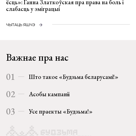
ёсць»: Ганна Златкоўская пра права на боль і
слабасць у эміграцыі
ЧЫТАЦЬ ЯШЧЭ
Важнае пра нас
01
Што такое «Будзьма беларусамі!»
02
Асобы кампаніі
03
Усе праекты «Будзьма!»