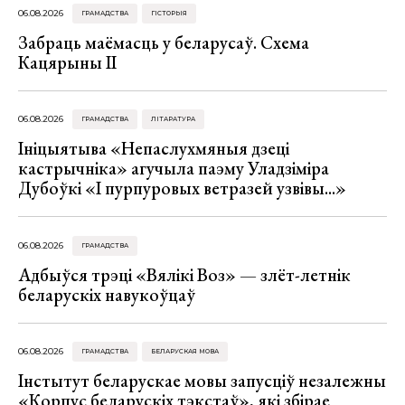
06.08.2026
ГРАМАДСТВА
ГІСТОРЫЯ
Забраць маёмасць у беларусаў. Схема
Кацярыны ІІ
06.08.2026
ГРАМАДСТВА
ЛІТАРАТУРА
Ініцыятыва «Непаслухмяныя дзеці
кастрычніка» агучыла паэму Уладзіміра
Дубоўкі «І пурпуровых ветразей узвівы...»
06.08.2026
ГРАМАДСТВА
Адбыўся трэці «Вялікі Воз» — злёт-летнік
беларускіх навукоўцаў
06.08.2026
ГРАМАДСТВА
БЕЛАРУСКАЯ МОВА
Інстытут беларускае мовы запусціў незалежны
«Корпус беларускіх тэкстаў», які збірае