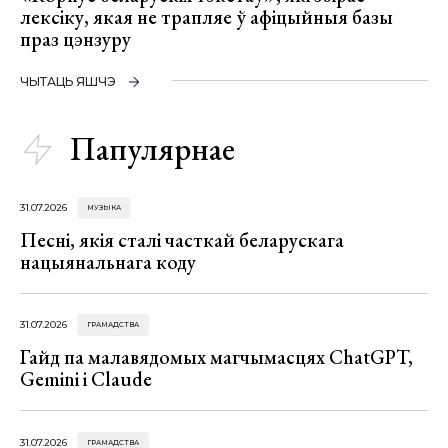
лексіку, якая не трапляе ў афіцыйныя базы
праз цэнзуру
ЧЫТАЦЬ ЯШЧЭ
Папулярнае
31.07.2026
МУЗЫКА
Песні, якія сталі часткай беларускага
нацыянальнага коду
31.07.2026
ГРАМАДСТВА
Гайд па малавядомых магчымасцях ChatGPT,
Gemini і Claude
31.07.2026
ГРАМАДСТВА