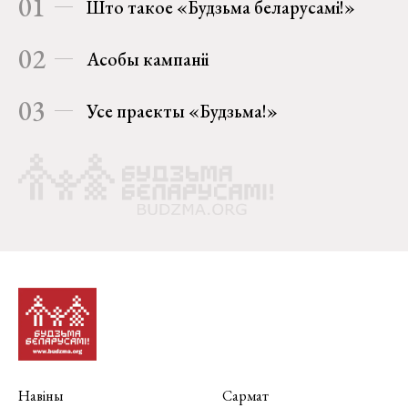
01
Што такое «Будзьма беларусамі!»
02
Асобы кампаніі
03
Усе праекты «Будзьма!»
Навіны
Сармат