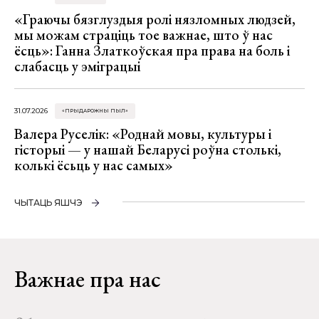
«Граючы бязглуздыя ролі нязломных людзей,
мы можам страціць тое важнае, што ў нас
ёсць»: Ганна Златкоўская пра права на боль і
слабасць у эміграцыі
31.07.2026
«ПРЫДАРОЖНЫ ПЫЛ»
Валера Руселік: «Роднай мовы, культуры і
гісторыі — у нашай Беларусі роўна столькі,
колькі ёсьць у нас самых»
ЧЫТАЦЬ ЯШЧЭ
Важнае пра нас