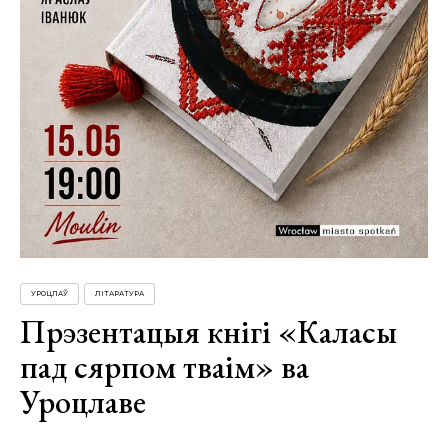
УРОЦЛАЎ
ЛІТАРАТУРА
Прэзентацыя кнігі «Каласы
пад сярпом тваім» ва
Уроцлаве