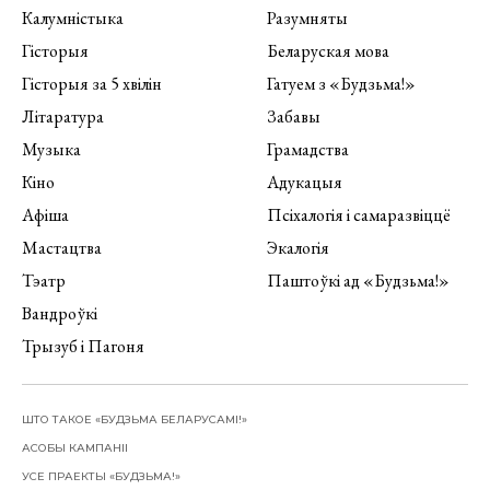
Калумністыка
Разумняты
Гісторыя
Беларуская мова
Гісторыя за 5 хвілін
Гатуем з «Будзьма!»
Літаратура
Забавы
Музыка
Грамадства
Кіно
Адукацыя
Афіша
Псіхалогія і самаразвіццё
Мастацтва
Экалогія
Тэатр
Паштоўкі ад «Будзьма!»
Вандроўкі
Трызуб і Пагоня
ШТО ТАКОЕ «БУДЗЬМА БЕЛАРУСАМІ!»
АСОБЫ КАМПАНІІ
УСЕ ПРАЕКТЫ «БУДЗЬМА!»