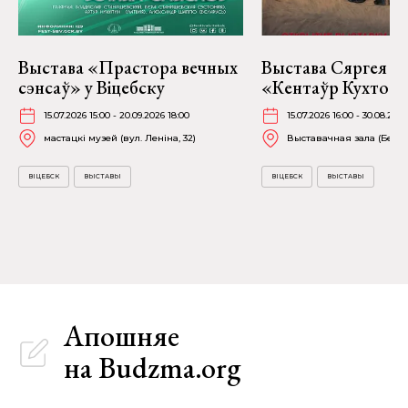
Выстава «Прастора вечных
Выстава Сяргея К
сэнсаў» у Віцебску
«Кентаўр Кухто» ў
15.07.2026 15:00 - 20.09.2026 18:00
15.07.2026 16:00 - 30.08.2026
мастацкі музей (вул. Леніна, 32)
Выставачная зала (Белаб
ВІЦЕБСК
ВЫСТАВЫ
ВІЦЕБСК
ВЫСТАВЫ
Апошняе
на Budzma.org