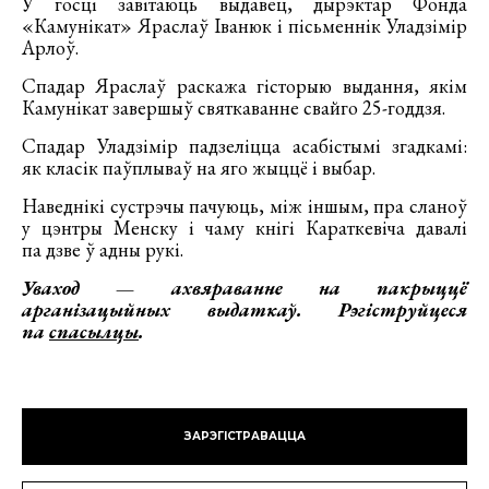
У госці завітаюць выдавец, дырэктар Фонда
«Камунікат» Яраслаў Іванюк і пісьменнік Уладзімір
Арлоў.
Спадар Яраслаў раскажа гісторыю выдання, якім
Камунікат завершыў святкаванне свайго 25-годдзя.
Спадар Уладзімір падзеліцца асабістымі згадкамі:
як класік паўплываў на яго жыццё і выбар.
Наведнікі сустрэчы пачуюць, між іншым, пра сланоў
у цэнтры Менску і чаму кнігі Караткевіча давалі
па дзве ў адны рукі.
Уваход — ахвяраванне на пакрыццё
арганізацыйных выдаткаў. Рэгіструйцеся
па
спасылцы
.
ЗАРЭГІСТРАВАЦЦА