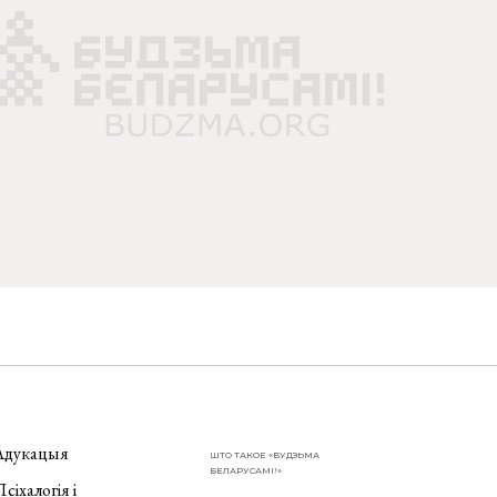
Адукацыя
ШТО ТАКОЕ «БУДЗЬМА
БЕЛАРУСАМІ!»
сіхалогія і