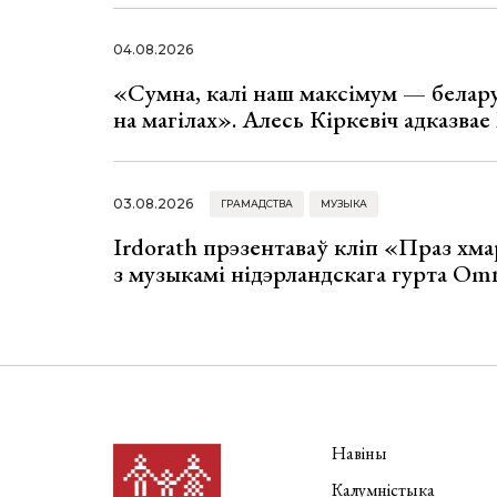
04.08.2026
«Сумна, калі наш максімум — белар
на магілах». Алесь Кіркевіч адказва
03.08.2026
ГРАМАДСТВА
МУЗЫКА
Irdorath прэзентаваў кліп «Праз хм
з музыкамі нідэрландскага гурта Om
Навіны
Калумністыка