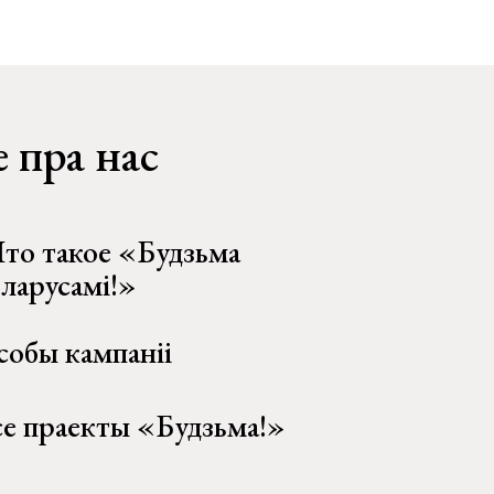
 пра нас
то такое «Будзьма
еларусамі!»
собы кампаніі
се праекты «Будзьма!»