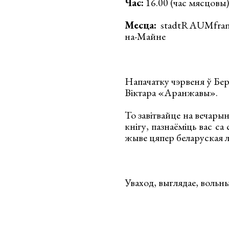
Час:
16.00 (час мясцовы)
Месца:
stadtRAUMfrankf
на-Майне
Напачатку чэрвеня ў Бе
Віктара «Аранжавы».
То завітвайце на вечарын
кнігу, пазнаёміць вас са
жыве цяпер беларуская л
Уваход, выглядае, вольны