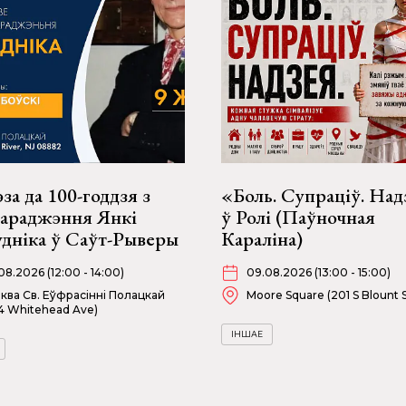
за да 100-годдзя з
«Боль. Супраціў. Над
нараджэння Янкі
ў Ролі (Паўночная
удніка ў Саўт-Рыверы
Караліна)
08.2026 (12:00 - 14:00)
09.08.2026 (13:00 - 15:00)
ква Св. Еўфрасінні Полацкай
Moore Square (201 S Blount S
4 Whitehead Ave)
ІНШАЕ