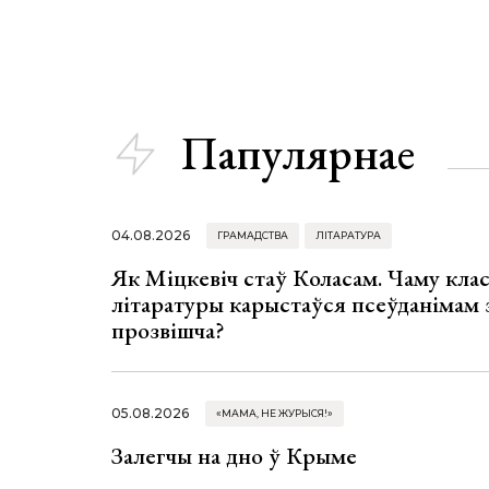
Папулярнае
04.08.2026
ГРАМАДСТВА
ЛІТАРАТУРА
Як Міцкевіч стаў Коласам. Чаму клас
літаратуры карыстаўся псеўданімам 
прозвішча?
05.08.2026
«МАМА, НЕ ЖУРЫСЯ!»
Залегчы на дно ў Крыме