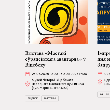
Выстава «Мастакі
Імпрэ
еўрапейскага авангарда» ў
дня 
Віцебску
Запр
25.06.2026 10:00 - 30.08.2026 17:00
09.
Музей гісторыі Віцебскага
Цар
народнага мастацкага вучылішча
(28
(вул. Марка Шагала, 5А)
ІНШАЕ
ВІЦЕБСК
ВЫСТАВЫ