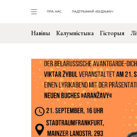
ПРА НАС
ПАДТРЫМАЙ «БУДЗЬМУ»
Навіны
Калумністыка
Гісторыя
Лі