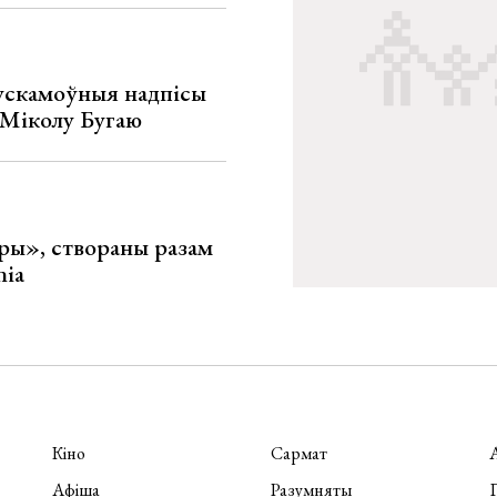
ускамоўныя надпісы
е Міколу Бугаю
ары», створаны разам
nia
Кіно
Сармат
Афіша
Разумняты
П