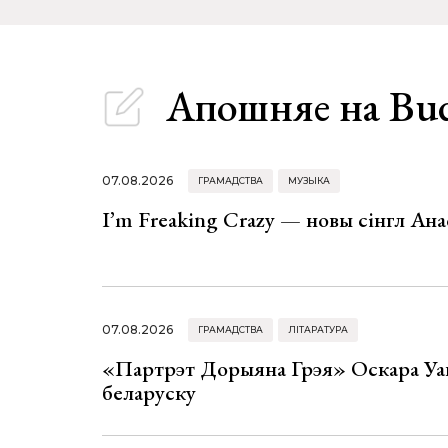
Апошняе
на Bu
07.08.2026
ГРАМАДСТВА
МУЗЫКА
I’m Freaking Crazy — новы сінгл Ана
07.08.2026
ГРАМАДСТВА
ЛІТАРАТУРА
«Партрэт Дорыяна Грэя» Оскара Уай
беларуску