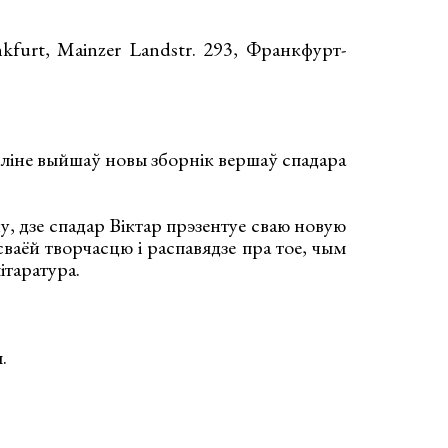
urt, Mainzer Landstr. 293, Франкфурт-
рліне выйшаў новы зборнік вершаў спадара
у, дзе спадар Віктар прэзентуе сваю новую
 сваёй творчасцю і распавядзе пра тое, чым
ітаратура.
.