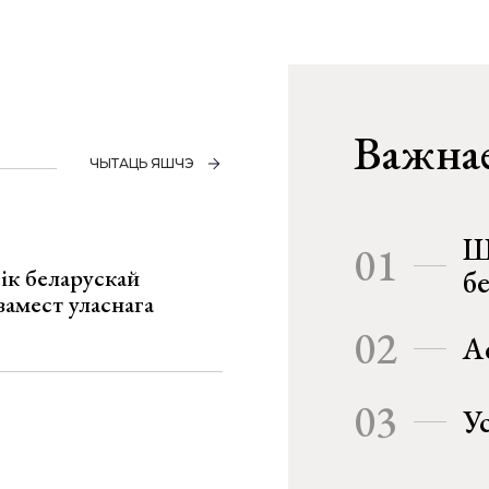
Важнае
ЧЫТАЦЬ ЯШЧЭ
Ш
01
ік беларускай
б
замест уласнага
02
А
03
У