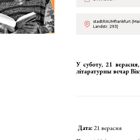
stadtRAUMfrankfurt (Ma
Landstr. 293)
У суботу, 21 верасня
літаратурны вечар Ві
Дата:
21 верасня