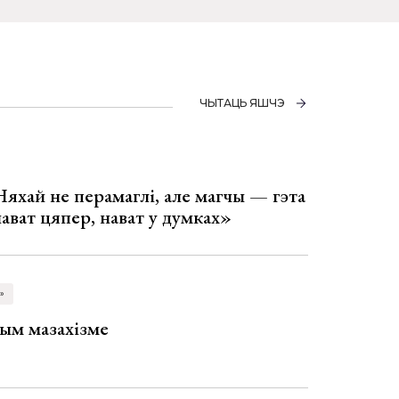
ЧЫТАЦЬ ЯШЧЭ
Няхай не перамаглі, але магчы — гэта
 нават цяпер, нават у думках»
»
ым мазахізме