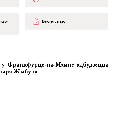
inzer
Бясплатнае
, у Франкфурце-на-Майне адбудзецца
ктара Жыбуля
.