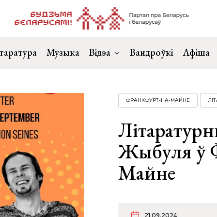
таратура
Музыка
Відэа
Вандроўкі
Афіша
ФРАНКФУРТ-НА-МАЙНЕ
ЛІ
Літаратурн
Жыбуля ў 
Майне
21.09.2024