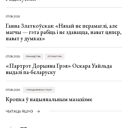
07.08.2026
Ганна Златкоўская: «Няхай не перамаглі, але
магчы — гэта рабіць і не здавацца, нават цяпер,
нават у думках»
07.08.2026
ГРАМАДСТВА
ЛІТАРАТУРА
«Партрэт Дорыяна Грэя» Оскара Уайльда
выдалі па-беларуску
07.08.2026
«ПРЫДАРОЖНЫ ПЫЛ»
Кропка ў нацыянальным мазахізме
ЧЫТАЦЬ ЯШЧЭ