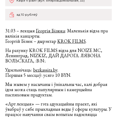
Кафэ «Грай» (вул. Інтэрнацыянальная, 33)
ад 10 рублёў
31.03 – лекцыя
Георгія Бізюка
: Маленькія відэа пра
вялікія канцэрты.
Георгій Бізюк – дырэктар
KROK FILMS
.
На рахунку KROK FILMS відэа для NOIZE MC,
Ленинград, NIZKIZ, ДАЙ ДАРОГА. ЛЯВОНА
ВОЛЬСКАГА, :B:N:.
Удзельнічаць:
bezkassira.by
.
Першыя 5 месцаў: усяго 10 BYN.
Мы жывем у насычаны і ўнікальны час, калі добрая
ідэя можа стаць папулярным і камерцыйна
паспяховым прадуктам.
«Арт лекцыя» — гэта адукацыйны праект, які
ўвабраў у сябе прыкладныя веды ў сферы культуры. У
працэсе навучання сваім вопытам падзеляцца