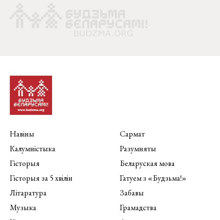
Навіны
Сармат
Калумністыка
Разумняты
Гісторыя
Беларуская мова
Гісторыя за 5 хвілін
Гатуем з «Будзьма!»
Літаратура
Забавы
Музыка
Грамадства