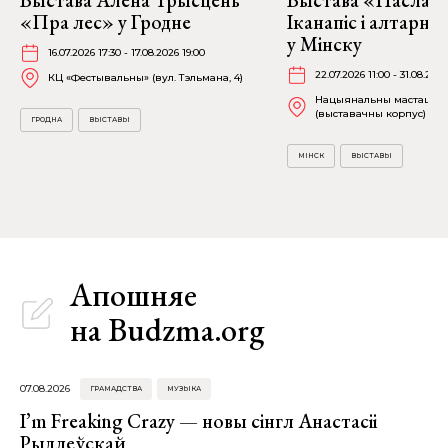
Выстава Алена Трысцень
Выстава «Пасланні
«Пра лес» у Гродне
Іканапіс і алтарн
у Мінску
16.07.2026 17:30 - 17.08.2026 19:00
22.07.2026 11:00 - 31.08.2026
КЦ «Фестывальны» (вул. Тэльмана, 4)
Нацыянальны мастацкі 
(выставачны корпус) (К. 
ГРОДНА
ВЫСТАВЫ
МІНСК
ВЫСТАВЫ
Апошняе
на Budzma.org
07.08.2026
ГРАМАДСТВА
МУЗЫКА
I’m Freaking Crazy — новы сінгл Анастасіі
Рыдлеўскай