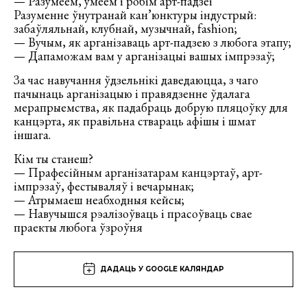
— Разумеем, умеем і робім арт-падзеі
Разуменне ўнутранай кан’юнктуры індустрый:
забаўляльнай, клубнай, музычнай, fashion;
— Вучым, як арганізаваць арт-падзею з любога этапу;
— Дапаможам вам у арганізацыі вашых імпрэзаў;
За час навучання ўдзельнікі даведаюцца, з чаго
пачынаць арганізацыю і правядзенне ўдалага
мерапрыемства, як падабраць добрую пляцоўку для
канцэрта, як правільна ствараць афішы і шмат
іншага.
Кім ты станеш?
— Прафесійным арганізатарам канцэртаў, арт-
імпрэзаў, фестываляў і вечарынак;
— Атрымаеш неабходныя кейсы;
— Навучышся рэалізоўваць і прасоўваць свае
праекты любога ўзроўня
ДАДАЦЬ У GOOGLE КАЛЯНДАР