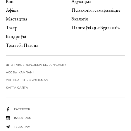
Кіно
Адукацыя
Афіша
Псіхалогія і самаразвіццё
Мастацтва
Экалогія
Тэатр
Паштоўкі ад «Будзьма!»
Вандроўкі
Трызуб і Пагоня
ШТО ТАКОЕ «БУДЗЬМА БЕЛАРУСАМІ!»
АСОБЫ КАМПАНІІ
УСЕ ПРАЕКТЫ «БУДЗЬМА!»
КАРТА САЙТА
FACEBOOK
INSTAGRAM
TELEGRAM