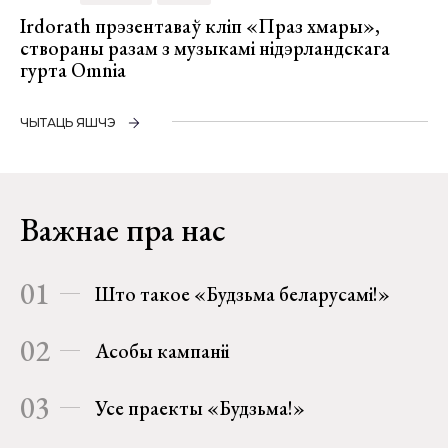
Irdorath прэзентаваў кліп «Праз хмары»,
створаны разам з музыкамі нідэрландскага
гурта Omnia
ЧЫТАЦЬ ЯШЧЭ
Важнае пра нас
01
Што такое «Будзьма беларусамі!»
02
Асобы кампаніі
03
Усе праекты «Будзьма!»