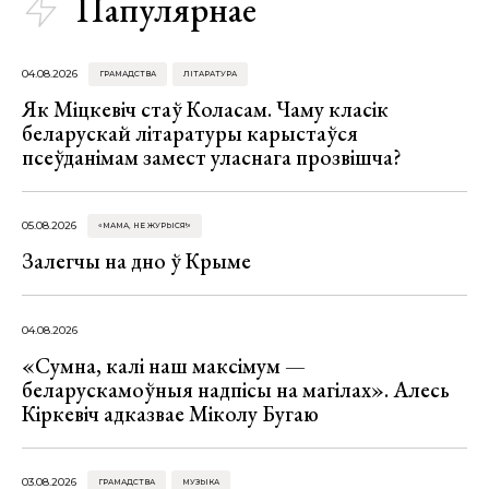
Папулярнае
04.08.2026
ГРАМАДСТВА
ЛІТАРАТУРА
Як Міцкевіч стаў Коласам. Чаму класік
беларускай літаратуры карыстаўся
псеўданімам замест уласнага прозвішча?
05.08.2026
«МАМА, НЕ ЖУРЫСЯ!»
Залегчы на дно ў Крыме
04.08.2026
«Сумна, калі наш максімум —
беларускамоўныя надпісы на магілах». Алесь
Кіркевіч адказвае Міколу Бугаю
03.08.2026
ГРАМАДСТВА
МУЗЫКА