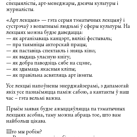
спецыялісты, арт-менеджары, дзеячы культуры і
журналісты.
«Арт лекцыя» — гэта серыя тэматычных лекцыяў і
сустрэчаў з вопытнымі людзьмі ў сферы культуры. На
лекцыях можна будзе даведацца:
— як арганізаваць канцэрт, вялікі фестываль;
— пра таямніцы акторскай працы;
— як паставіць спектакль і зняць кіно;
— як выдаць уласную кнігу;
— як добра паводзіць сябе на сцэне,
— як здымаць якасныя кліпы;
— як правільна асвятляць арт івэнты.
Усе лекцыі напоўнены энерджайзерамі, з дапамогай
якіх усе пазнаёмяцца паміж сабою, а кантакты ў наш
час – гэта вельмі важна.
Прыём заявак будзе ажыццяўляцца па тэматычных
лекцыях асобна, таму можна абраць тое, што вам
найбольш цікава.
Што мы робім?