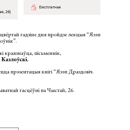
Бясплатнае
я, 26)
 чацвёртай гадзіне дня пройдзе лекцыя “Язэп
оўнік”.
і краязнаўца, пісьменнік,
 Казлоўскі.
цца прэзентацыя кнігі “Язэп Драздовіч.
ватнай гасцёўні па Чыстай, 26.