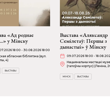
ава «Ад роднае
Выстава «Аляксандр
...» у Мінску
Семілетаў: Першы з
дынастыі» ў Мінску
07.2026 18:00 - 30.08.2026 18:00
09.07.2026 18:00 - 18.08.20
ская абласная бібліятэка (вул.
лы, 4)
Нацыянальны мастацкі муз
(галоўны корпус) (Леніна, 2
ВЫСТАВЫ
МІНСК
ВЫСТАВЫ