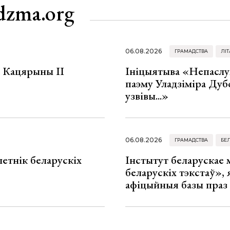
dzma.org
06.08.2026
ГРАМАДСТВА
ЛІТ
а Кацярыны ІІ
Ініцыятыва «Непаслу
паэму Уладзіміра Дуб
узвівы...»
06.08.2026
ГРАМАДСТВА
БЕ
летнік беларускіх
Інстытут беларускае
беларускіх тэкстаў», я
афіцыйныя базы праз