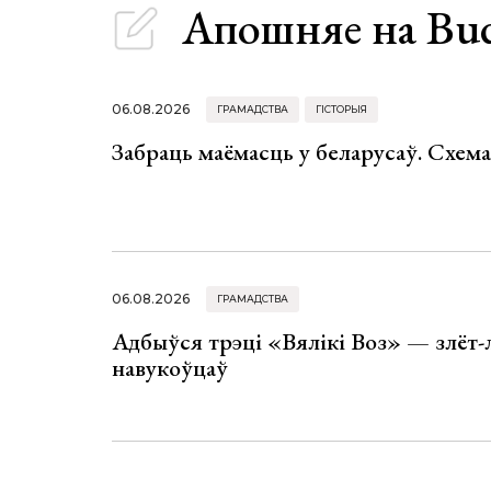
Апошняе
на Bu
06.08.2026
ГРАМАДСТВА
ГІСТОРЫЯ
Забраць маёмасць у беларусаў. Схем
06.08.2026
ГРАМАДСТВА
Адбыўся трэці «Вялікі Воз» — злёт-
навукоўцаў