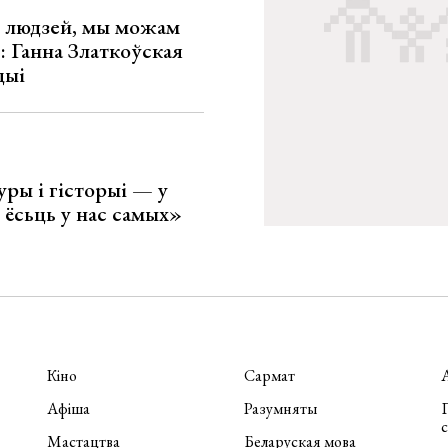
х людзей, мы можам
»: Ганна Златкоўская
цыі
уры і гісторыі — у
 ёсьць у нас самых»
Кіно
Сармат
Афіша
Разумняты
П
Мастацтва
Беларуская мова