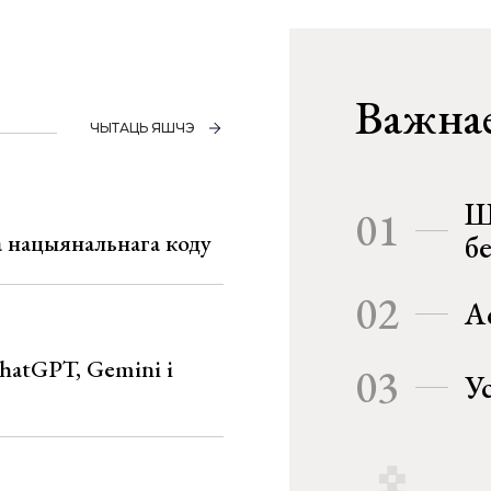
Важнае
ЧЫТАЦЬ ЯШЧЭ
Ш
01
га нацыянальнага коду
б
02
А
hatGPT, Gemini і
03
У