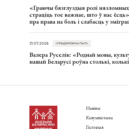
«Граючы бязглуздыя ролі нязломны
страціць тое важнае, што ў нас ёсць
пра права на боль і слабасць у эмігра
31.07.2026
«ПРЫДАРОЖНЫ ПЫЛ»
Валера Руселік: «Роднай мовы, культ
нашай Беларусі роўна столькі, колькі
Навіны
Калумністыка
Гісторыя