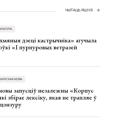
ЧЫТАЦЬ ЯШЧЭ
АРАТУРА
хмяныя дзеці кастрычніка» агучыла
оўкі «І пурпуровых ветразей
ЛАРУСКАЯ МОВА
 мовы запусціў незалежны «Корпус
кі збірае лексіку, якая не трапляе ў
 цэнзуру