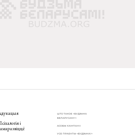
Адукацыя
ШТО ТАКОЕ «БУДЗЬМА
БЕЛАРУСАМІ!»
сіхалогія і
АСОБЫ КАМПАНІІ
самаразвіццё
УСЕ ПРАЕКТЫ «БУДЗЬМА!»