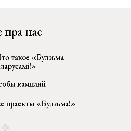
 пра нас
то такое «Будзьма
еларусамі!»
собы кампаніі
се праекты «Будзьма!»