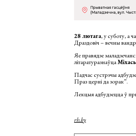
Прыватная гасцёўня
(Маладзечна, вул. Чыста
28 лютага
, у суботу, а
Драздовіч – вечны вандр
Яе правядзе маладзечанск
літаратуразнаўца
Міхась
Падчас сустрэчы адбудзе
Праз церні да зорак”.
Лекцыя адбудзецца ў пры
rh.by