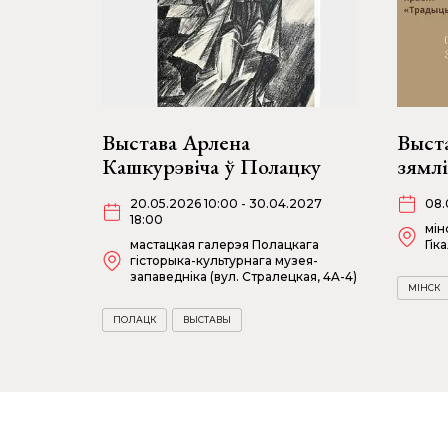
Выстава Арлена
Выст
Кашкурэвіча ў Полацку
зямлі
20.05.2026 10:00 - 30.04.2027
08.
18:00
мін
мастацкая галерэя Полацкага
Гіка
гісторыка-культурнага музея-
запаведніка (вул. Стралецкая, 4A-4)
МІНСК
ПОЛАЦК
ВЫСТАВЫ