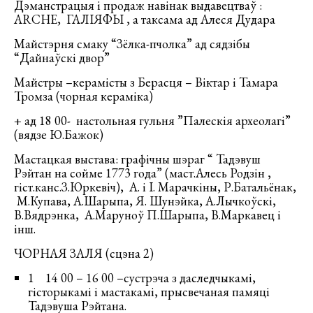
Дэманстрацыя і продаж навінак выдавецтваў :
ARCHE, ГАЛІЯФЫ , а таксама ад Алеся Дудара
Майстэрня смаку “Зёлка-пчолка” ад сядзібы
“Дайнаўскі двор”
Майстры –керамісты з Берасця – Віктар і Тамара
Тромза (чорная кераміка)
+ ад 18 00- настольная гульня ”Палескія археолагі”
(вядзе Ю.Бажок)
Мастацкая выстава: графічны шэраг “ Тадэвуш
Рэйтан на сойме 1773 года” (маст.Алесь Родзін ,
гіст.канс.З.Юркевіч), А. і І. Марачкіны, Р.Батальёнак,
М.Купава, А.Шарыпа, Я. Шунэйка, А.Лычкоўскі,
В.Вядрэнка, А.Маруноў П.Шарыпа, В.Маркавец і
інш.
ЧОРНАЯ ЗАЛЯ (сцэна 2)
1 14 00 – 16 00 –сустрэча з даследчыкамі,
гісторыкамі і мастакамі, прысвечаная памяці
Тадэвуша Рэйтана.