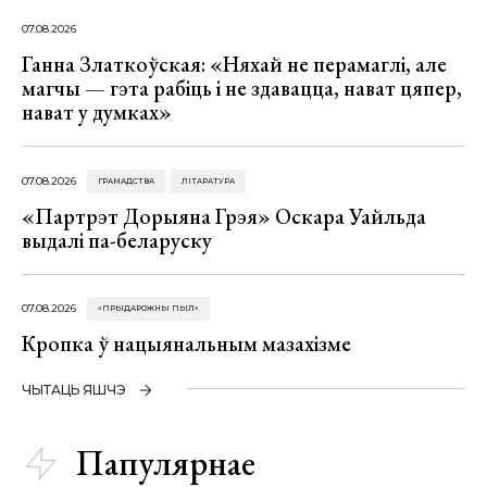
07.08.2026
Ганна Златкоўская: «Няхай не перамаглі, але
магчы — гэта рабіць і не здавацца, нават цяпер,
нават у думках»
07.08.2026
ГРАМАДСТВА
ЛІТАРАТУРА
«Партрэт Дорыяна Грэя» Оскара Уайльда
выдалі па-беларуску
07.08.2026
«ПРЫДАРОЖНЫ ПЫЛ»
Кропка ў нацыянальным мазахізме
ЧЫТАЦЬ ЯШЧЭ
Папулярнае