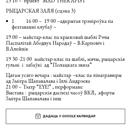
23 10 – праект “MAD THERAPIST”
РЫЦАРСКАЯ ЗАЛЯ (сцэна 3)
1 16 00 – 19 00 –адкрытая трэніроўка па
фехтаванні клубаў –
19 00 – майстар-клас па крыжовай шаблі Рэчы
Паспалітай Абодвух Народаў – В.Карповіч і
В.Алейнік
19 30 -21 00 майстар-клас па шаблі, мячы, рыцарскія
гульні і забаўкі ад “Полацкага звяза”
Цягам усяго вечара : майстар –клас па лінагравюры
ад Змітра Шапавалава і Іллі Андрэева
21 00 – Тэатр “EYE!” , перформанс
Выстава : рыцарскія даспехі часоў ВКЛ, афорты
Змітра Шапавалава і інш.
ДАДАЦЬ У GOOGLE КАЛЯНДАР