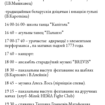
(І.В.Мышкавец)
-традыцыйныя беларускія дзіцячыя і юнацкія гульні
(В.Кароткіна)
14 00-16 00- школа танца “Капітэль”
16 40 – агульны танец “Паланэз”
17 00-17 40 – урачыстае адкрыццё з элементами
перформанса , па матывах падзей 1773 года.
17 40 – канцэрт:
18 00 – ансамбль старадаўняй музыкі “BREVIS”
18 30 – паказальны выступ :фехтаванне на шаблях
(В.Карповіч і В.Алейнік)
18 45 – музыка Алесь Лось (лірніцкія спевы).
19 15 – паказальны выступ: фехтаванне на дуручных
мячах (клуб -Minsk HEMA Fight Club)
19 30 – спявачка Таццяна Грыневіч-Матафонава