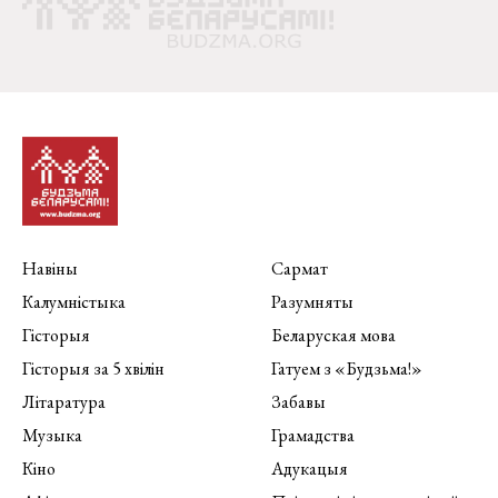
Навіны
Сармат
Калумністыка
Разумняты
Гісторыя
Беларуская мова
Гісторыя за 5 хвілін
Гатуем з «Будзьма!»
Літаратура
Забавы
Музыка
Грамадства
Кіно
Адукацыя