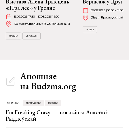
Выстава Алена Трысцень
Вернісаж у Друі
«Пра лес» у Гродне
09.08.2026 (08:00 - 11:30)
16.07.2026 17:30 - 17.08.2026 19:00
(Друя, Браслаўскі раён)
КЦ «Фестывальны» (вул. Тэльмана, 4)
ІНШАЕ
ГРОДНА
ВЫСТАВЫ
Апошняе
на Budzma.org
07.08.2026
ГРАМАДСТВА
МУЗЫКА
I’m Freaking Crazy — новы сінгл Анастасіі
Рыдлеўскай