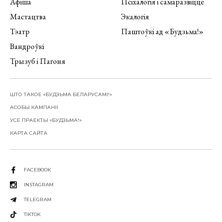
Афіша
Псіхалогія і самаразвіццё
Мастацтва
Экалогія
Тэатр
Паштоўкі ад «Будзьма!»
Вандроўкі
Трызуб і Пагоня
ШТО ТАКОЕ «БУДЗЬМА БЕЛАРУСАМІ!»
АСОБЫ КАМПАНІІ
УСЕ ПРАЕКТЫ «БУДЗЬМА!»
КАРТА САЙТА
FACEBOOK
INSTAGRAM
TELEGRAM
TIKTOK