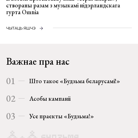
створаны разам з музыкамі нідэрландскага
гурта Omnia
ЧЫТАЦЬ ЯШЧЭ
Важнае пра нас
01
Што такое «Будзьма беларусамі!»
02
Асобы кампаніі
03
Усе праекты «Будзьма!»