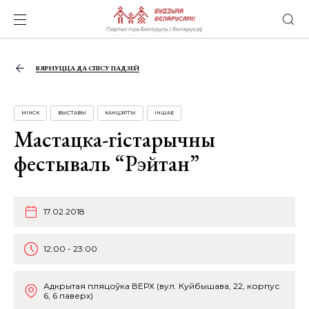
ВЯРНУЦЦА ДА СПІСУ ПАДЗЕЙ
МІНСК
ВЫСТАВЫ
КАНЦЭРТЫ
ІНШАЕ
Мастацка-гістарычны
фестываль “Рэйтан”
17.02.2018
12:00 - 23:00
Адкрытая пляцоўка ВЕРХ (вул. Куйбышава, 22, корпус
6, 6 паверх)