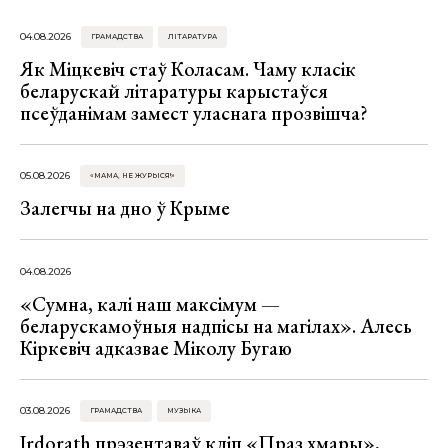
04.08.2026
ГРАМАДСТВА
ЛІТАРАТУРА
Як Міцкевіч стаў Коласам. Чаму класік
беларускай літаратуры карыстаўся
псеўданімам замест уласнага прозвішча?
05.08.2026
«МАМА, НЕ ЖУРЫСЯ!»
Залегчы на дно ў Крыме
04.08.2026
«Сумна, калі наш максімум —
беларускамоўныя надпісы на магілах». Алесь
Кіркевіч адказвае Міколу Бугаю
03.08.2026
ГРАМАДСТВА
МУЗЫКА
Irdorath прэзентаваў кліп «Праз хмары»,