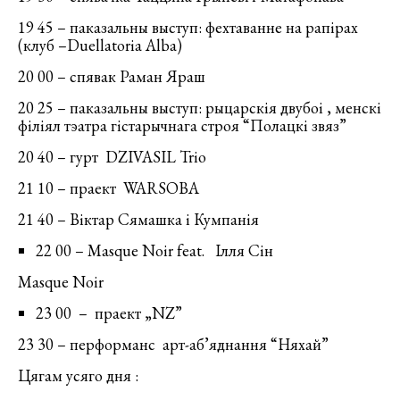
19 45 – паказальны выступ: фехтаванне на рапірах
(клуб –Duellatoria Alba)
20 00 – спявак Раман Яраш
20 25 – паказальны выступ: рыцарскія двубоі , менскі
філіял тэатра гістарычнага строя “Полацкі звяз”
20 40 – гурт DZIVASIL Trio
21 10 – праект WARSOBA
21 40 – Віктар Сямашка і Кумпанія
22 00 – Masque Noir feat. Ілля Сін
Masque Noir
23 00 – праект „NZ”
23 30 – перформанс арт-аб’яднання “Няхай”
Цягам усяго дня :