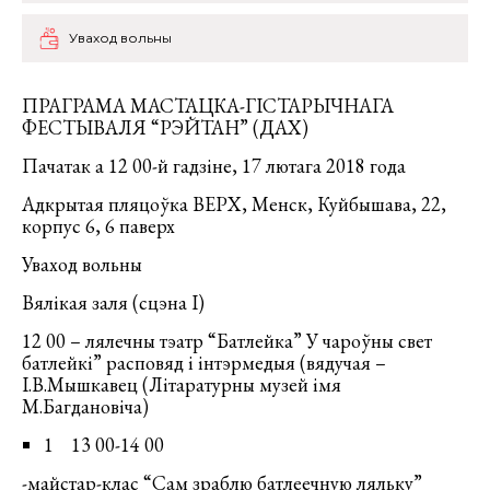
Уваход вольны
ПРАГРАМА МАСТАЦКА-ГІСТАРЫЧНАГА
ФЕСТЫВАЛЯ “РЭЙТАН” (ДАХ)
Пачатак а 12 00-й гадзіне, 17 лютага 2018 года
Адкрытая пляцоўка ВЕРХ, Менск, Куйбышава, 22,
корпус 6, 6 паверх
Уваход вольны
Вялікая заля (сцэна І)
12 00 – лялечны тэатр “Батлейка” У чароўны свет
батлейкі” расповяд і інтэрмедыя (вядучая –
І.В.Мышкавец (Літаратурны музей імя
М.Багдановіча)
1 13 00-14 00
-майстар-клас “Сам зраблю батлеечную ляльку”