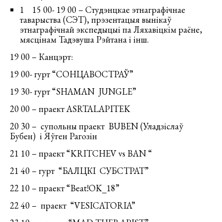
1 15 00- 19 00 – Студэнцкае этнаграфічнае
таварыства (СЭТ), прэзентацыя вынікаў
этнаграфічнай экспедыцыі па Ляхавіцкім раёне,
мясцінам Тадэвуша Рэйтана і інш.
19 00 – Канцэрт:
19 00- гурт “СОНЦАВОСТРАЎ”
19 30- гурт “SHAMAN JUNGLE”
20 00 – праект ASRTALAPITEK
20 30 – супольны праект BUBEN (Уладзіслаў
Бубен) і Яўген Рагозін
21 10 – праект “KRITCHEV vs BAN “
21 40 – гурт “БАЛЦКІ СУБСТРАТ”
22 10 – праект “Beat!OK_18”
22 40 – праект “VESICATORIA”