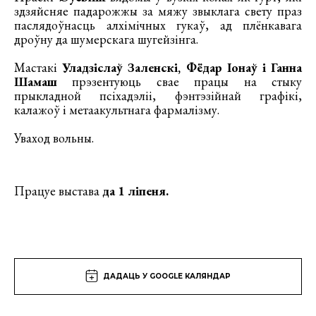
здзяйсняе падарожжы за мяжу звыклага свету праз
паслядоўнасць алхімічных гукаў, ад плёнкавага
дроўну да шумерскага шугейзінга.
Мастакі
Уладзіслаў Заленскі, Фёдар Іонаў і Ганна
Шамаш
прэзентуюць свае працы на стыку
прыкладной псіхадэліі, фэнтэзійнай графікі,
калажоў і метаакультнага фармалізму.
Уваход вольны.
Працуе выстава
да 1 ліпеня.
ДАДАЦЬ У GOOGLE КАЛЯНДАР