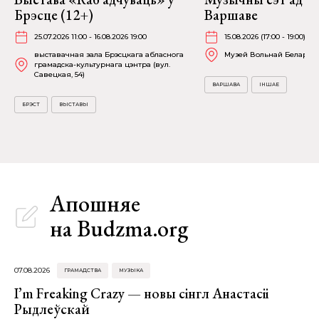
Брэсце (12+)
Варшаве
25.07.2026 11:00 - 16.08.2026 19:00
15.08.2026 (17:00 - 19:00)
выставачная зала Брэсцкага абласнога
Музей Вольнай Беларусі (F
грамадска-культурнага цэнтра (вул.
Савецкая, 54)
ВАРШАВА
ІНШАЕ
БРЭСТ
ВЫСТАВЫ
Апошняе
на Budzma.org
07.08.2026
ГРАМАДСТВА
МУЗЫКА
I’m Freaking Crazy — новы сінгл Анастасіі
Рыдлеўскай