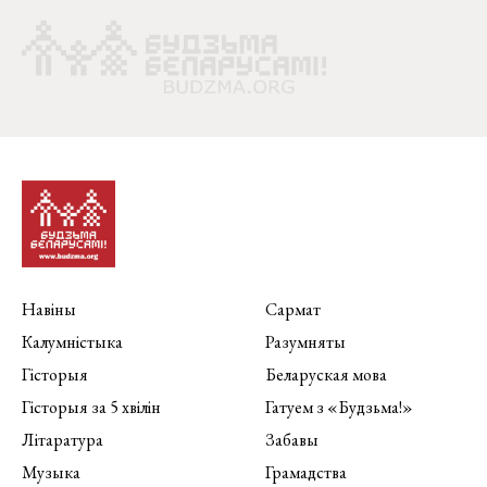
Навіны
Сармат
Калумністыка
Разумняты
Гісторыя
Беларуская мова
Гісторыя за 5 хвілін
Гатуем з «Будзьма!»
Літаратура
Забавы
Музыка
Грамадства