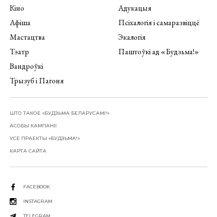
Кіно
Адукацыя
Афіша
Псіхалогія і самаразвіццё
Мастацтва
Экалогія
Тэатр
Паштоўкі ад «Будзьма!»
Вандроўкі
Трызуб і Пагоня
ШТО ТАКОЕ «БУДЗЬМА БЕЛАРУСАМІ!»
АСОБЫ КАМПАНІІ
УСЕ ПРАЕКТЫ «БУДЗЬМА!»
КАРТА САЙТА
FACEBOOK
INSTAGRAM
TELEGRAM