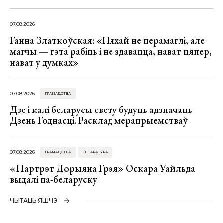
07.08.2026
Ганна Златкоўская: «Няхай не перамаглі, але
магчы — гэта рабіць і не здавацца, нават цяпер,
нават у думках»
07.08.2026
ГРАМАДСТВА
Дзе і калі беларусы свету будуць адзначаць
Дзень Годнасці. Расклад мерапрыемстваў
07.08.2026
ГРАМАДСТВА
ЛІТАРАТУРА
«Партрэт Дорыяна Грэя» Оскара Уайльда
выдалі па-беларуску
ЧЫТАЦЬ ЯШЧЭ