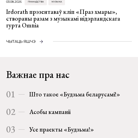
03.08.2026
ГРАМАДСТВА
МУЗЫКА
Irdorath прэзентаваў кліп «Праз хмары»,
створаны разам з музыкамі нідэрландскага
гурта Omnia
ЧЫТАЦЬ ЯШЧЭ
Важнае пра нас
01
Што такое «Будзьма беларусамі!»
02
Асобы кампаніі
03
Усе праекты «Будзьма!»