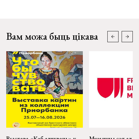
Вам можа быць цікава
Выстава «Каб адчуваць» у
Музычны сэт ад Pa