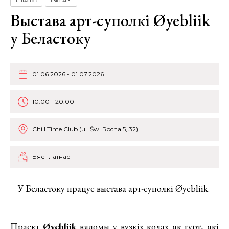
БЕЛАСТОК
ВЫСТАВЫ
Выстава арт-суполкі Øyebliik
у Беластоку
01.06.2026 - 01.07.2026
10:00 - 20:00
Chill Time Club (ul. Św. Rocha 5, 32)
Бясплатнае
У Беластоку працуе выстава арт-суполкі Øyebliik.
Праект
Øyebliik
вядомы у вузкіх колах як гурт, які