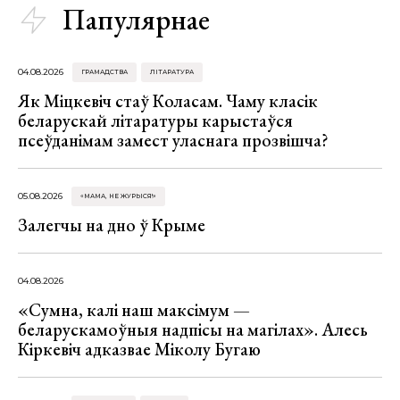
Папулярнае
04.08.2026
ГРАМАДСТВА
ЛІТАРАТУРА
Як Міцкевіч стаў Коласам. Чаму класік
беларускай літаратуры карыстаўся
псеўданімам замест уласнага прозвішча?
05.08.2026
«МАМА, НЕ ЖУРЫСЯ!»
Залегчы на дно ў Крыме
04.08.2026
«Сумна, калі наш максімум —
беларускамоўныя надпісы на магілах». Алесь
Кіркевіч адказвае Міколу Бугаю