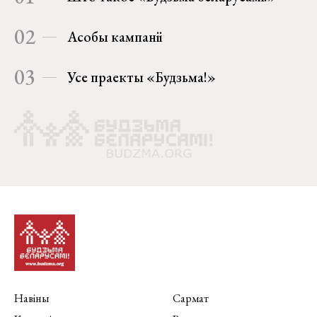
02
Асобы кампаніі
03
Усе праекты «Будзьма!»
Навіны
Сармат