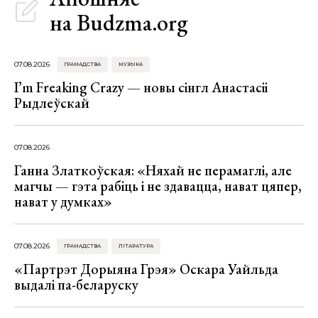
на Budzma.org
07.08.2026
ГРАМАДСТВА
МУЗЫКА
I’m Freaking Crazy — новы сінгл Анастасіі
Рыдлеўскай
07.08.2026
Ганна Златкоўская: «Няхай не перамаглі, але
магчы — гэта рабіць і не здавацца, нават цяпер,
нават у думках»
07.08.2026
ГРАМАДСТВА
ЛІТАРАТУРА
«Партрэт Дорыяна Грэя» Оскара Уайльда
выдалі па-беларуску