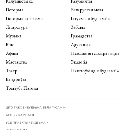
Калумністыка
Разумняты
Гісторыя
Беларуская мова
Гісторыя за 5 хвілін
Гатуем з «Будзьма!»
Літаратура
Забавы
Музыка
Грамадства
Кіно
Адукацыя
Афіша
Псіхалогія і самаразвіццё
Мастацтва
Экалогія
Тэатр
Паштоўкі ад «Будзьма!»
Вандроўкі
Трызуб і Пагоня
ШТО ТАКОЕ «БУДЗЬМА БЕЛАРУСАМІ!»
АСОБЫ КАМПАНІІ
УСЕ ПРАЕКТЫ «БУДЗЬМА!»