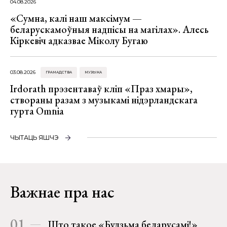
04.08.2026
«Сумна, калі наш максімум —
беларускамоўныя надпісы на магілах». Алесь
Кіркевіч адказвае Міколу Бугаю
03.08.2026
ГРАМАДСТВА
МУЗЫКА
Irdorath прэзентаваў кліп «Праз хмары»,
створаны разам з музыкамі нідэрландскага
гурта Omnia
ЧЫТАЦЬ ЯШЧЭ
Важнае пра нас
01
Што такое «Будзьма беларусамі!»