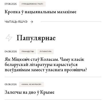
07.08.2026
«ПРЫДАРОЖНЫ ПЫЛ»
Кропка ў нацыянальным мазахізме
ЧЫТАЦЬ ЯШЧЭ
Папулярнае
04.08.2026
ГРАМАДСТВА
ЛІТАРАТУРА
Як Міцкевіч стаў Коласам. Чаму класік
беларускай літаратуры карыстаўся
псеўданімам замест уласнага прозвішча?
05.08.2026
«МАМА, НЕ ЖУРЫСЯ!»
Залегчы на дно ў Крыме