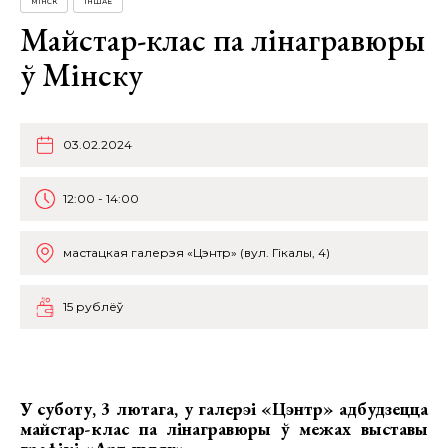
МІНСК
ІНШАЕ
Майстар-клас па лінагравюры
ў Мінску
03.02.2024
12:00 - 14:00
мастацкая галерэя «Цэнтр» (вул. Гікалы, 4)
15 рублёў
У суботу, 3 лютага, у галерэі «Цэнтр» адбудзецца
майстар-клас па лінагравюры ў межах выставы