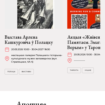
Выстава Арлена
Акцыя «Жнівень 2
Кашкурэвіча ў Полацку
Памятаем. Змагае
Верым» у Таронта
20.05.2026 10:00 - 30.04.2027 18:00
20.05.2026 10:00 - 30.04.202
мастацкая галерэя Полацкага гісторыка-
культурнага музея-запаведніка (вул.
------------
Стралецкая, 4A-4)
ТАРОНТА
ІНШАЕ
ПОЛАЦК
ВЫСТАВЫ
Апошняе