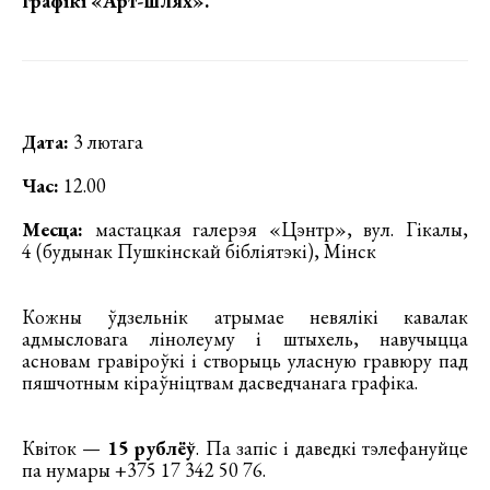
графікі «Арт-шлях»
.
Дата:
3 лютага
Час:
12.00
Месца:
мастацкая галерэя «Цэнтр», вул. Гікалы,
4 (будынак Пушкінскай бібліятэкі), Мінск
Кожны ўдзельнік атрымае невялікі кавалак
адмысловага лінолеуму і штыхель, навучыцца
асновам гравіроўкі і створыць уласную гравюру пад
пяшчотным кіраўніцтвам дасведчанага графіка.
Квіток —
15 рублёў
. Па запіс і даведкі тэлефануйце
па нумары +375 17 342 50 76.