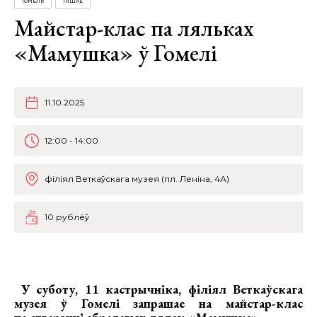
ГОМЕЛЬ
ІНШАЕ
Майстар-клас па ляльках
«Мамушка» ў Гомелі
11.10.2025
12:00 - 14:00
філіял Веткаўскага музея (пл. Леніна, 4А)
10 рублёў
У суботу, 11 кастрычніка, філіял Веткаўскага
музея ў Гомелі запрашае на
майстар-клас