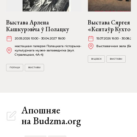
Выстава Арлена
Выстава Сяргея К
Кашкурэвіча ў Полацку
«Кентаўр Кухто» ў
20.05.2026 10:00 - 30.04.2027 18:00
15.07.2026 16:00 - 30.08.2026
мастацкая галерэя Полацкага гісторыка-
Выставачная зала (Белаб
культурнага музея-запаведніка (вул.
Стралецкая, 4A-4)
ВІЦЕБСК
ВЫСТАВЫ
ПОЛАЦК
ВЫСТАВЫ
Апошняе
на Budzma.org