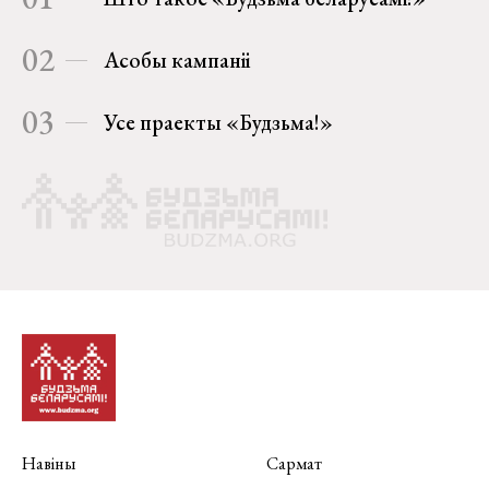
02
Асобы кампаніі
03
Усе праекты «Будзьма!»
Навіны
Сармат