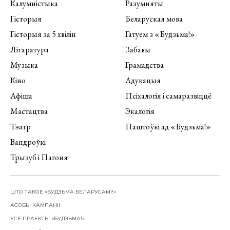
Калумністыка
Разумняты
Гісторыя
Беларуская мова
Гісторыя за 5 хвілін
Гатуем з «Будзьма!»
Літаратура
Забавы
Музыка
Грамадства
Кіно
Адукацыя
Афіша
Псіхалогія і самаразвіццё
Мастацтва
Экалогія
Тэатр
Паштоўкі ад «Будзьма!»
Вандроўкі
Трызуб і Пагоня
ШТО ТАКОЕ «БУДЗЬМА БЕЛАРУСАМІ!»
АСОБЫ КАМПАНІІ
УСЕ ПРАЕКТЫ «БУДЗЬМА!»