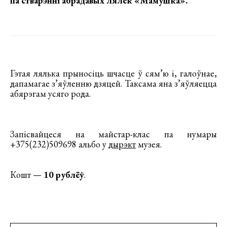
па стварэнні абрадавых лялек «Мамушка».
Гэтая лялька прыносіць шчасце ў сям’ю і, галоўнае,
дапамагае з’яўленню дзяцей. Таксама яна з’яўляецца
абярэгам усяго рода.
Запісвайцеся на майстар-клас па нумары
+375(232)509698 альбо у
дырэкт
музея.
Кошт —
10 рублёў
.