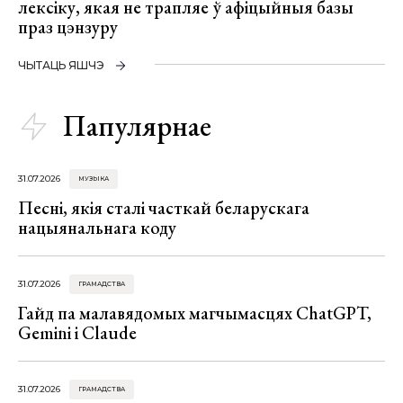
лексіку, якая не трапляе ў афіцыйныя базы
праз цэнзуру
ЧЫТАЦЬ ЯШЧЭ
Папулярнае
31.07.2026
МУЗЫКА
Песні, якія сталі часткай беларускага
нацыянальнага коду
31.07.2026
ГРАМАДСТВА
Гайд па малавядомых магчымасцях ChatGPT,
Gemini і Claude
31.07.2026
ГРАМАДСТВА