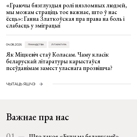
«Граючы бязглуздыя ролі нязломных людзей,
мы можам страціць тое важнае, што ў нас
ёсць»: Ганна Златкоўская пра права на боль і
слабасць у эміграцыі
04.08.2026
ГРАМАДСТВА
ЛІТАРАТУРА
Як Міцкевіч стаў Коласам. Чаму класік
беларускай літаратуры карыстаўся
псеўданімам замест уласнага прозвішча?
ЧЫТАЦЬ ЯШЧЭ
Важнае пра нас
01
Што такое «Будзьма беларусамі!»