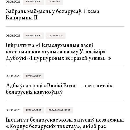
06.08.2026
ГРАМАДСТВА
ГІСТОРЫЯ
Забраць маёмасць у беларусаў. Схема
Кацярыны ІІ
06.08.2026
ГРАМАДСТВА
ЛІТАРАТУРА
Ініцыятыва «Непаслухмяныя дзеці
кастрычніка» агучыла паэму Уладзіміра
Дубоўкі «І пурпуровых ветразей узвівы...»
06.08.2026
ГРАМАДСТВА
Адбыўся трэці «Вялікі Воз» — злёт-летнік
беларускіх навукоўцаў
06.08.2026
ГРАМАДСТВА
БЕЛАРУСКАЯ МОВА
Інстытут беларускае мовы запусціў незалежны
«Корпус беларускіх тэкстаў», які збірае