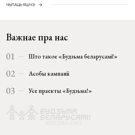
ЧЫТАЦЬ ЯШЧЭ
Важнае пра нас
01
Што такое «Будзьма беларусамі!»
02
Асобы кампаніі
03
Усе праекты «Будзьма!»