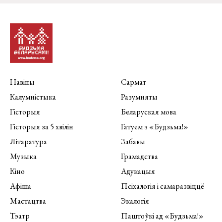
Навіны
Сармат
Калумністыка
Разумняты
Гісторыя
Беларуская мова
Гісторыя за 5 хвілін
Гатуем з «Будзьма!»
Літаратура
Забавы
Музыка
Грамадства
Кіно
Адукацыя
Афіша
Псіхалогія і самаразвіццё
Мастацтва
Экалогія
Тэатр
Паштоўкі ад «Будзьма!»