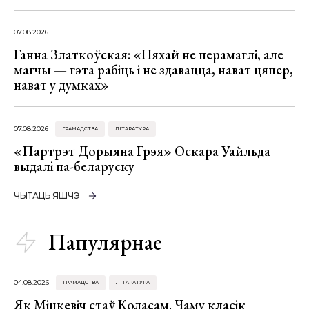
07.08.2026
Ганна Златкоўская: «Няхай не перамаглі, але
магчы — гэта рабіць і не здавацца, нават цяпер,
нават у думках»
07.08.2026
ГРАМАДСТВА
ЛІТАРАТУРА
«Партрэт Дорыяна Грэя» Оскара Уайльда
выдалі па-беларуску
ЧЫТАЦЬ ЯШЧЭ
Папулярнае
04.08.2026
ГРАМАДСТВА
ЛІТАРАТУРА
Як Міцкевіч стаў Коласам. Чаму класік