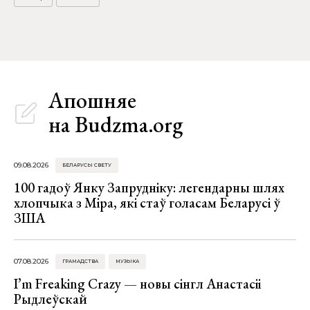
Апошняе
на Budzma.org
09.08.2026
БЕЛАРУСЫ СВЕТУ
100 гадоў Янку Запрудніку: легендарны шлях
хлопчыка з Міра, які стаў голасам Беларусі ў
ЗША
07.08.2026
ГРАМАДСТВА
МУЗЫКА
I’m Freaking Crazy — новы сінгл Анастасіі
Рыдлеўскай