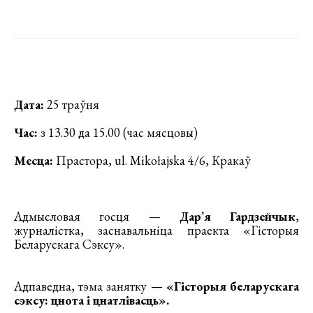
Дата:
25 траўня
Час:
з 13.30 да 15.00 (час мясцовы)
Месца:
Прастора, ul. Mikołajska 4/6, Кракаў
Адмысловая госця —
Дар’я Гардзейчык
,
журналістка, заснавальніца праекта «Гісторыя
Беларускага Сэксу».
Адпаведна, тэма занятку —
«Гісторыя беларускага
сэксу: цнота і цнатлівасць».