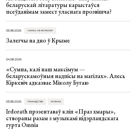
беларускай літаратуры карыстаўся
псеўданімам замест уласнага прозвішча?
05.08.2026
«МАМА, НЕ ЖУРЫСЯ!»
Залегчы на дно ў Крыме
04.08.2026
«Сумна, калі наш максімум —
беларускамоўныя надпісы на магілах». Алесь
Кіркевіч адказвае Міколу Бугаю
03.08.2026
ГРАМАДСТВА
МУЗЫКА
Irdorath прэзентаваў кліп «Праз хмары»,
створаны разам з музыкамі нідэрландскага
гурта Omnia