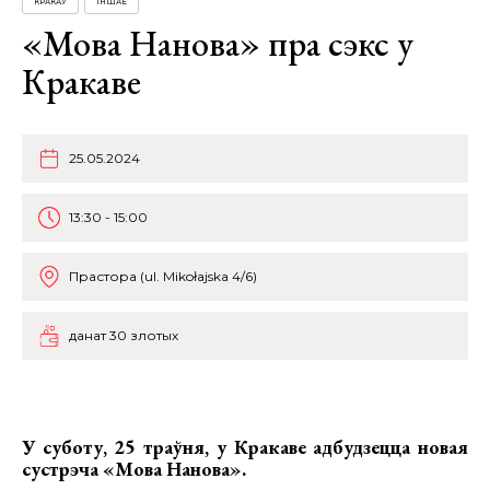
КРАКАЎ
ІНШАЕ
«Мова Нанова» пра сэкс у
Кракаве
25.05.2024
13:30 - 15:00
Прастора (ul. Mikołajska 4/6)
данат 30 злотых
У суботу, 25 траўня, у Кракаве адбудзецца
новая
сустрэча «Мова Нанова»
.