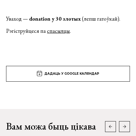
Уваход —
donation у 30 злотых
(лепш гатоўкай).
Рэгіструйцеся па
спасылцы
.
ДАДАЦЬ У GOOGLE КАЛЯНДАР
Вам можа быць цікава