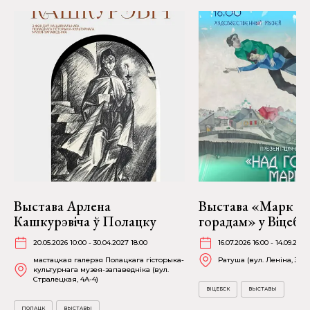
Выстава Арлена
Выстава «Марк Ша
Кашкурэвіча ў Полацку
горадам» у Віцебс
20.05.2026 10:00 - 30.04.2027 18:00
16.07.2026 16:00 - 14.09.2026
мастацкая галерэя Полацкага гісторыка-
Ратуша (вул. Леніна, 36)
культурнага музея-запаведніка (вул.
Стралецкая, 4A-4)
ВІЦЕБСК
ВЫСТАВЫ
ПОЛАЦК
ВЫСТАВЫ