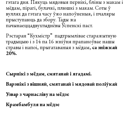
гэтага дня. Пякуць мядовыя пернікі, бліны з макам і
мёдам, пірагі, булачкі, плюшкі з макам. Соты ў
вуллях да гэтага часу ўжо напоўненыя, і пчаляры
прыступаюць да збору. Тады жа
пачынаеццадвухтыднёвы Ўспенскі паст.
Рэстаран “Кухмiстр” падтрымлівае старажытную
традыцыю і з 14 па 16 жніўня прапаноўвае нашы
стравы і напоі, прыгатаваныя з мёдам,
са зніжкай
20%.
Сырнікі з мёдам, смятанай і ягадамі.
Вар
э
н
ікі
з вішняй, смятанай і мяд
о
вай п
о
л
іў
кай
Узвар
з чарнасліву на мёд
зе
Крамбамбуля на мёд
зе