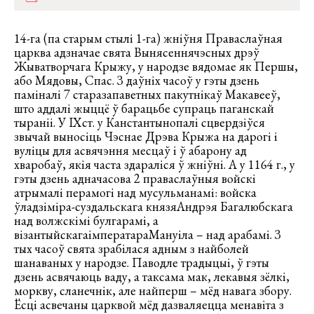
14-га (па старым стылі 1-га) жніўня Праваслаўная
царква адзначае свята Вынясеннячэсных дрэў
Жыватворчага Крыжу, у народзе вядомае як Першы,
або Мядовы, Спас. З даўніх часоў у гэты дзень
паміналі 7 старазапаветных пакутнікаў Макавееў,
што аддалі жыццё ў барацьбе супраць паганскай
тыраніі. У IXст. у Канстантынопалі сцвердзіўся
звычай выносіць Чэснае Дрэва Крыжа на дарогі і
вуліцы для асвячэння месцаў і ў абарону ад
хваробаў, якія часта здараліся ў жніўні. А у 1164 г., у
гэты дзень адначасова 2 праваслаўныя войскі
атрымалі перамогі над мусульманамі: войска
ўладзіміра-суздальскага князяАндрэя Багалюбскага
над волжскімі булгарамі, а
візантыйскагаімператараМануіла – над арабамі. З
тых часоў свята зрабілася адным з найболей
шанаваных у народзе. Паводле традыцыі, ў гэты
дзень асвячаюць ваду, а таксама мак, лекавыя зёлкі,
моркву, сланечнік, але найперш – мёд навага збору.
Ёсці асвечаны царквой мёд дазваляецца менавіта з