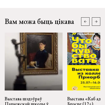
Вам можа быць цікава
Выстава шэдэўраў
Выстава «Каб адчу
Парыжскай школы ў
Брэсце (12+)