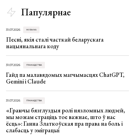
Папулярнае
31.07.2026
МУЗЫКА
Песні, якія сталі часткай беларускага
нацыянальнага коду
31.07.2026
ГРАМАДСТВА
Гайд па малавядомых магчымасцях ChatGPT,
Gemini і Claude
31.07.2026
ГРАМАДСТВА
«Граючы бязглуздыя ролі нязломных людзей,
мы можам страціць тое важнае, што ў нас
ёсць»: Ганна Златкоўская пра права на боль і
слабасць у эміграцыі