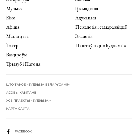
Музыка
Грамадства
Кіно
Адукацыя
Афіша
Псіхалогія і самаразвіццё
Мастацтва
Экалогія
Тэатр
Паштоўкі ад «Будзьма!»
Вандроўкі
Трызуб і Пагоня
ШТО ТАКОЕ «БУДЗЬМА БЕЛАРУСАМІ!»
АСОБЫ КАМПАНІІ
УСЕ ПРАЕКТЫ «БУДЗЬМА!»
КАРТА САЙТА
FACEBOOK