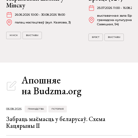
Мінску
25.07.2026 11:00 - 16.08.2026
26.06.2026 10:00 - 30.08.2026 18:00
выставачная зала Брэсц
грамадска-культурнага ц
палац мастацтваў (вул. Казлова, 3)
Савецкая, 54)
МІНСК
ВЫСТАВЫ
БРЭСТ
ВЫСТАВЫ
Апошняе
на Budzma.org
06.08.2026
ГРАМАДСТВА
ГІСТОРЫЯ
Забраць маёмасць у беларусаў. Схема
Кацярыны ІІ