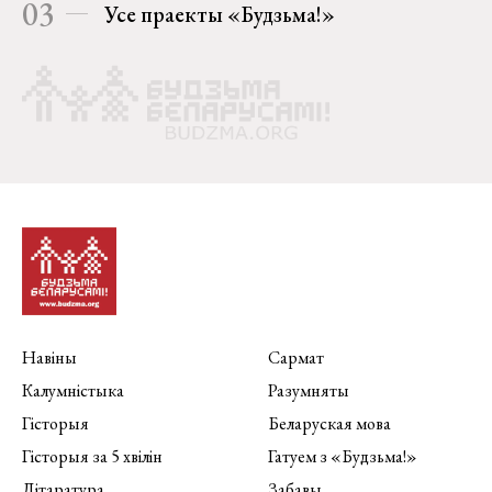
03
Усе праекты «Будзьма!»
Навіны
Сармат
Калумністыка
Разумняты
Гісторыя
Беларуская мова
Гісторыя за 5 хвілін
Гатуем з «Будзьма!»
Літаратура
Забавы