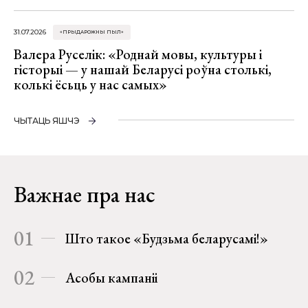
31.07.2026
«ПРЫДАРОЖНЫ ПЫЛ»
Валера Руселік: «Роднай мовы, культуры і
гісторыі — у нашай Беларусі роўна столькі,
колькі ёсьць у нас самых»
ЧЫТАЦЬ ЯШЧЭ
Важнае пра нас
01
Што такое «Будзьма беларусамі!»
02
Асобы кампаніі