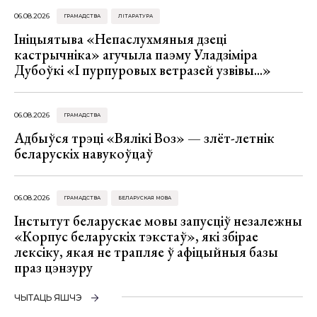
06.08.2026
ГРАМАДСТВА
ЛІТАРАТУРА
Ініцыятыва «Непаслухмяныя дзеці
кастрычніка» агучыла паэму Уладзіміра
Дубоўкі «І пурпуровых ветразей узвівы...»
06.08.2026
ГРАМАДСТВА
Адбыўся трэці «Вялікі Воз» — злёт-летнік
беларускіх навукоўцаў
06.08.2026
ГРАМАДСТВА
БЕЛАРУСКАЯ МОВА
Інстытут беларускае мовы запусціў незалежны
«Корпус беларускіх тэкстаў», які збірае
лексіку, якая не трапляе ў афіцыйныя базы
праз цэнзуру
ЧЫТАЦЬ ЯШЧЭ