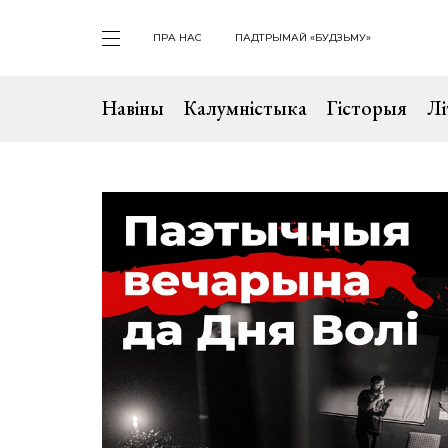
ПРА НАС
ПАДТРЫМАЙ «БУДЗЬМУ»
Навіны
Калумністыка
Гісторыя
Лі