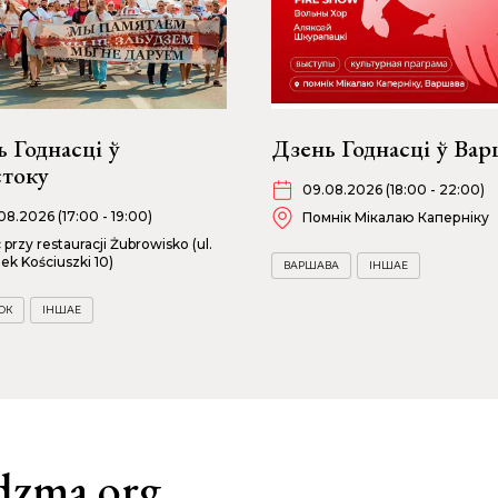
 Годнасці ў
Дзень Годнасці ў Вар
стоку
09.08.2026 (18:00 - 22:00)
08.2026 (17:00 - 19:00)
Помнік Мікалаю Каперніку
c przy restauracji Żubrowisko (ul.
ek Kościuszki 10)
ВАРШАВА
ІНШАЕ
ОК
ІНШАЕ
dzma.org