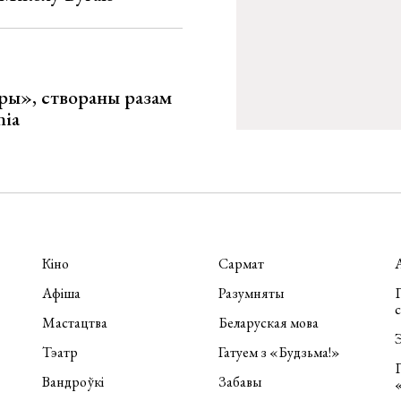
ары», створаны разам
nia
Кіно
Сармат
Афіша
Разумняты
П
Мастацтва
Беларуская мова
Э
Тэатр
Гатуем з «Будзьма!»
Вандроўкі
Забавы