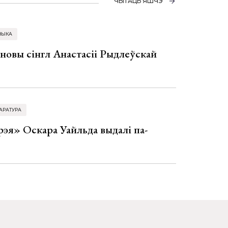
ЧЫТАЦЬ ЯШЧЭ
ЗЫКА
 новы сінгл Анастасіі Рыдлеўскай
АРАТУРА
эя» Оскара Уайльда выдалі па-