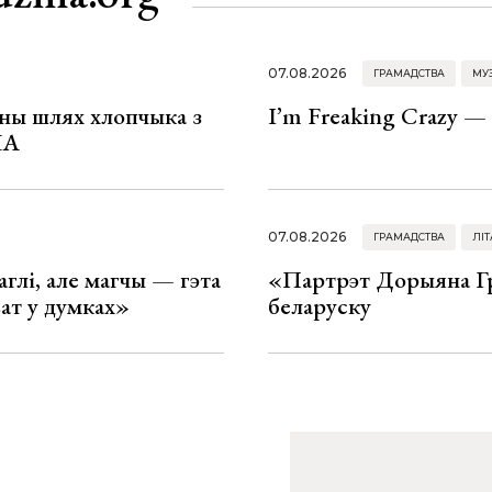
07.08.2026
ГРАМАДСТВА
МУ
рны шлях хлопчыка з
I’m Freaking Crazy —
ША
07.08.2026
ГРАМАДСТВА
ЛІТ
глі, але магчы — гэта
«Партрэт Дорыяна Гр
ват у думках»
беларуску