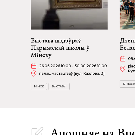
Выстава шэдэўраў
Дзень
Парыжскай школы ў
Бела
Мінску
09.
26.06.2026 10:00 - 30.08.2026 18:00
pla
Ryn
палац мастацтваў (вул. Казлова, 3)
БЕЛАСТ
МІНСК
ВЫСТАВЫ
Апошняе
на Bu