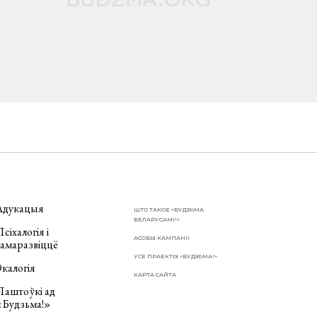
Адукацыя
ШТО ТАКОЕ «БУДЗЬМА
БЕЛАРУСАМІ!»
сіхалогія і
АСОБЫ КАМПАНІІ
самаразвіццё
УСЕ ПРАЕКТЫ «БУДЗЬМА!»
калогія
КАРТА САЙТА
Паштоўкі ад
«Будзьма!»