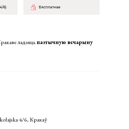
4/6)
Бясплатнае
 Кракаве ладзяць
паэтычную вечарыну
kołajska 4/6, Кракаў