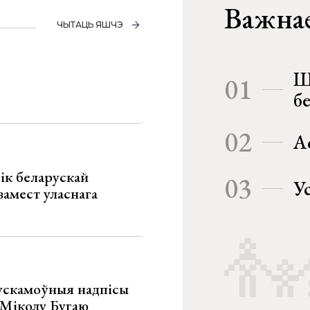
Важнае
ЧЫТАЦЬ ЯШЧЭ
Ш
01
б
02
А
ік беларускай
03
У
замест уласнага
ускамоўныя надпісы
е Міколу Бугаю