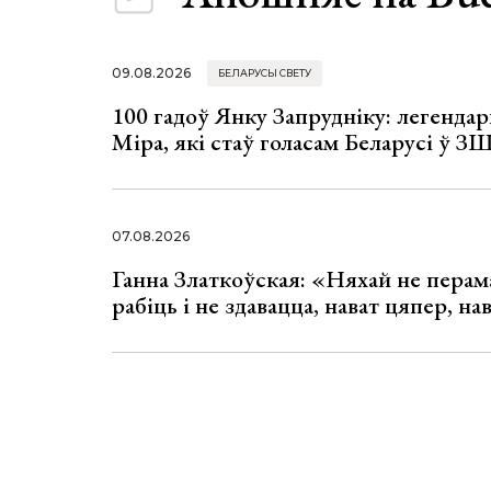
09.08.2026
БЕЛАРУСЫ СВЕТУ
100 гадоў Янку Запрудніку: легенда
Міра, які стаў голасам Беларусі ў З
07.08.2026
Ганна Златкоўская: «Няхай не перама
рабіць і не здавацца, нават цяпер, на