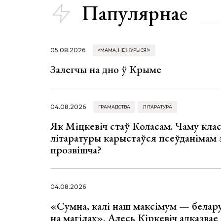
Папулярнае
05.08.2026
«МАМА, НЕ ЖУРЫСЯ!»
Залегчы на дно ў Крыме
04.08.2026
ГРАМАДСТВА
ЛІТАРАТУРА
Як Міцкевіч стаў Коласам. Чаму клас
літаратуры карыстаўся псеўданімам 
прозвішча?
04.08.2026
«Сумна, калі наш максімум — белар
на магілах». Алесь Кіркевіч адказва