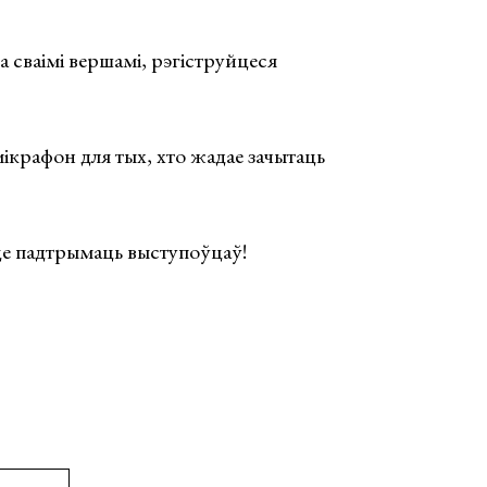
а сваімі вершамі, рэгіструйцеся
ікрафон для тых, хто жадае зачытаць
.
це падтрымаць выступоўцаў!