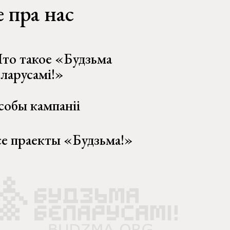
 пра нас
то такое «Будзьма
еларусамі!»
собы кампаніі
се праекты «Будзьма!»