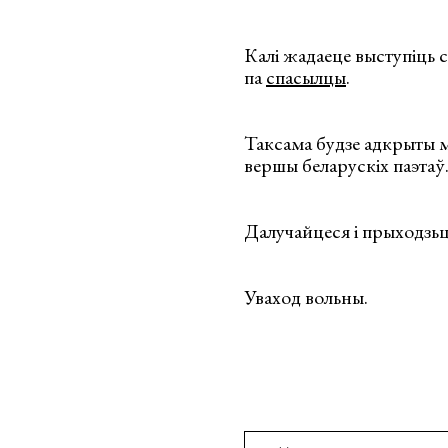
Калі жадаеце выступіць с
па
спасылцы
.
Таксама будзе адкрыты м
вершы беларускіх паэтаў
Далучайцеся і прыходзь
Уваход вольны.