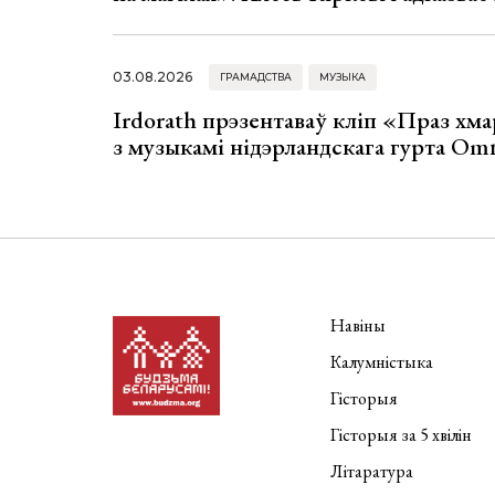
03.08.2026
ГРАМАДСТВА
МУЗЫКА
Irdorath прэзентаваў кліп «Праз хм
з музыкамі нідэрландскага гурта Om
Навіны
Калумністыка
Гісторыя
Гісторыя за 5 хвілін
Літаратура