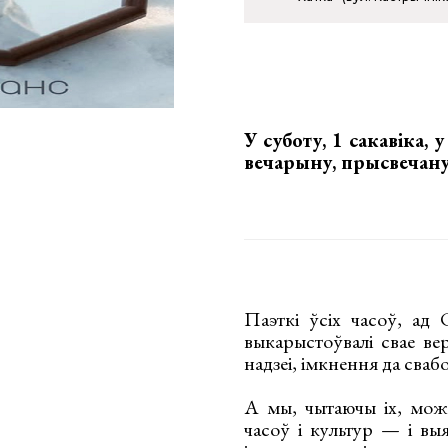
У суботу, 1 сакавіка, 
вечарыну, прысвечану
Паэткі ўсіх часоў, ад 
выкарыстоўвалі свае в
надзеі, імкнення да сва
А мы, чытаючы іх, мож
часоў і культур — і вы