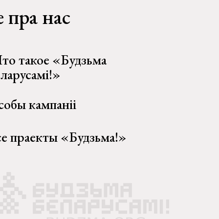
 пра нас
то такое «Будзьма
еларусамі!»
собы кампаніі
се праекты «Будзьма!»