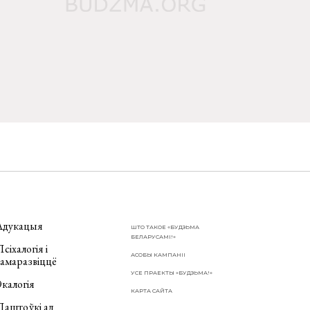
Адукацыя
ШТО ТАКОЕ «БУДЗЬМА
БЕЛАРУСАМІ!»
сіхалогія і
АСОБЫ КАМПАНІІ
самаразвіццё
УСЕ ПРАЕКТЫ «БУДЗЬМА!»
калогія
КАРТА САЙТА
Паштоўкі ад