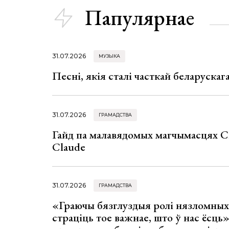
Папулярнае
31.07.2026
МУЗЫКА
Песні, якія сталі часткай беларуска
31.07.2026
ГРАМАДСТВА
Гайд па малавядомых магчымасцях C
Claude
31.07.2026
ГРАМАДСТВА
«Граючы бязглуздыя ролі нязломны
страціць тое важнае, што ў нас ёсць