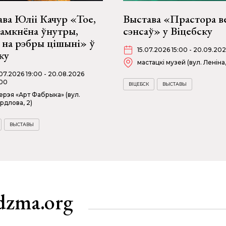
ва Юліі Качур «Тое,
Выстава «Прастора в
замкнёна ўнутры,
сэнсаў» у Віцебску
 на рэбры цішыні» ў
15.07.2026 15:00 - 20.09.202
ку
мастацкі музей (вул. Леніна,
07.2026 19:00 - 20.08.2026
00
ВІЦЕБСК
ВЫСТАВЫ
ерэя «Арт Фабрыка» (вул.
рдлова, 2)
ВЫСТАВЫ
dzma.org