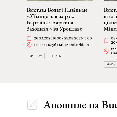
Выстава Вольгі Навіцкай
Выста
«Жыццё дзвюх рэк.
што 
Бярэзіна і Бярэзіна
цісне
Заходняя» ва Уроцлаве
Мінс
26.03.2026 16:00 - 25.08.2026 19:00
08.
20:
Галерэя Клуба MiL (Kościuszki, 10)
гал
Свя
УРОЦЛАЎ
ВЫСТАВЫ
МІНСК
Апошняе
на Bu