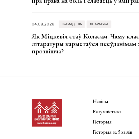
пра права на боль і слабасць у эмігра
04.08.2026
ГРАМАДСТВА
ЛІТАРАТУРА
Як Міцкевіч стаў Коласам. Чаму клас
літаратуры карыстаўся псеўданімам 
прозвішча?
Навіны
Калумністыка
Гісторыя
Гісторыя за 5 хвілін