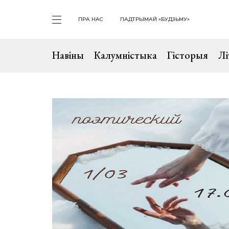
ПРА НАС
ПАДТРЫМАЙ «БУДЗЬМУ»
Навіны
Калумністыка
Гісторыя
Лі