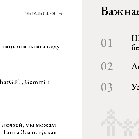
Важнае
ЧЫТАЦЬ ЯШЧЭ
Ш
01
га нацыянальнага коду
б
02
А
hatGPT, Gemini і
03
У
х людзей, мы можам
»: Ганна Златкоўская