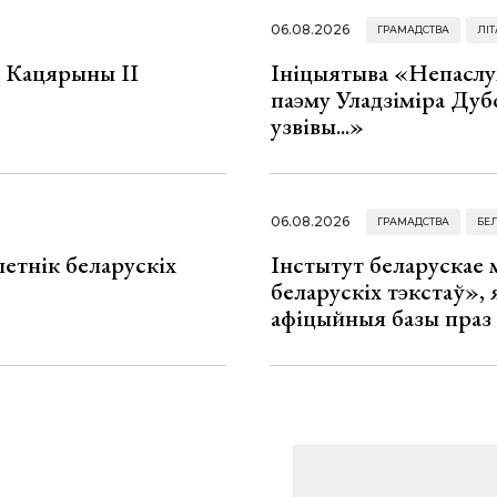
06.08.2026
ГРАМАДСТВА
ЛІТ
а Кацярыны ІІ
Ініцыятыва «Непаслу
паэму Уладзіміра Дуб
узвівы...»
06.08.2026
ГРАМАДСТВА
БЕ
летнік беларускіх
Інстытут беларускае
беларускіх тэкстаў», я
афіцыйныя базы праз