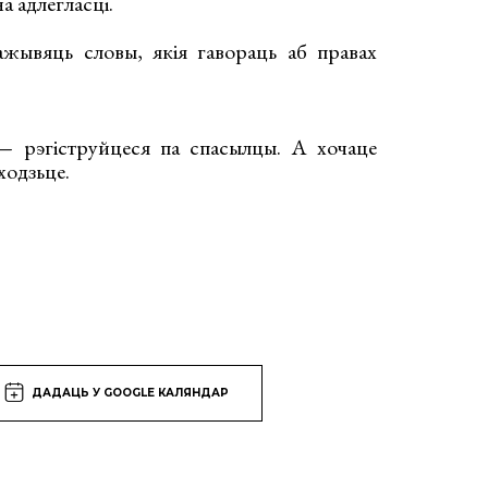
на адлегласці.
жывяць словы, якія гавораць аб правах
 — рэгіструйцеся па спасылцы. А хочаце
ходзьце.
ДАДАЦЬ У GOOGLE КАЛЯНДАР