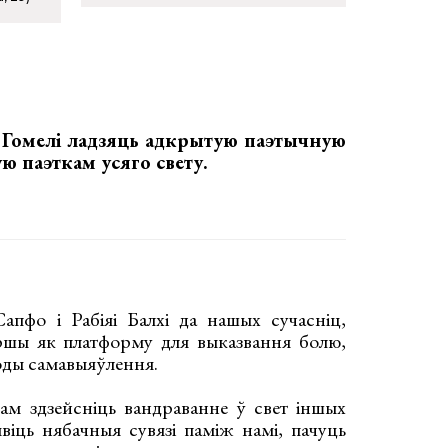
у Гомелі ладзяць
адкрытую паэтычную
ю паэткам усяго свету.
Сапфо і Рабіяі Балхі да нашых сучасніц,
ершы як платформу для выказвання болю,
боды самавыяўлення.
ам здзейсніць вандраванне ў свет іншых
явіць нябачныя сувязі паміж намі, пачуць