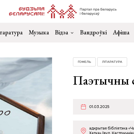
таратура
Музыка
Відэа
Вандроўкі
Афіша
ГОМЕЛЬ
ЛІТАРАТУРА
Паэтычны с
01.03.2025
адкрытая бібліятэка «Ч
Хатка» (вул. Кастрычніка