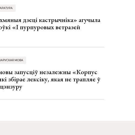
АРАТУРА
хмяныя дзеці кастрычніка» агучыла
оўкі «І пурпуровых ветразей
ЛАРУСКАЯ МОВА
 мовы запусціў незалежны «Корпус
кі збірае лексіку, якая не трапляе ў
 цэнзуру