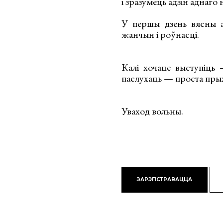
і зразумець адзін аднаго 
У першы дзень вясны а
жанчын і роўнасці.
Калі хочаце выступіць
паслухаць — проста пры
Уваход вольны.
ЗАРЭГІСТРАВАЦЦА