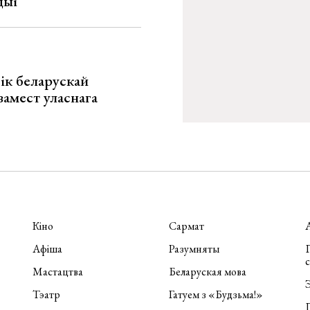
цыі
ік беларускай
замест уласнага
Кіно
Сармат
Афіша
Разумняты
П
Мастацтва
Беларуская мова
Э
Тэатр
Гатуем з «Будзьма!»