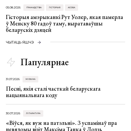
05.08.2026
ГРАМАДСТВА
ГІСТОРЫЯ
АСОБА
Гісторыя амэрыканкі Рут Уолер, якая памерла
ў Менску 80 гадоў таму, выратаваўшы
беларускіх дзяцей
ЧЫТАЦЬ ЯШЧЭ
Папулярнае
31.07.2026
МУЗЫКА
Песні, якія сталі часткай беларускага
нацыянальнага коду
30.07.2026
ЛІТАРАТУРА
«Віўся, як вуж на патэльні». З успамінаў пра
невядомы візіт Максіма Танка ў Лодзь