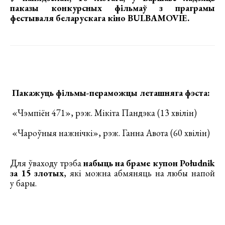
паказы конкурсных фільмаў з праграмы
фестываля беларускага кіно BULBAMOVIE
.
Пакажуць фільмы-пераможцы леташняга фэста:
«Чэмпіён 471», рэж. Мікіта Пандэка (13 хвілін)
«Чароўныя нажнічкі», рэж. Ганна Авота (60 хвілін)
Для ўваходу трэба
набыць на браме купон Południk
за 15 злотых
, які можна абмяняць на любы напой
у бары.