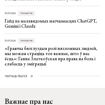
31.07.2026
ГРАМАДСТВА
Гайд па малавядомых магчымасцях ChatGPT,
Gemini і Claude
31.07.2026
ГРАМАДСТВА
«Граючы бязглуздыя ролі нязломных людзей,
мы можам страціць тое важнае, што ў нас
ёсць»: Ганна Златкоўская пра права на боль і
слабасць у эміграцыі
ЧЫТАЦЬ ЯШЧЭ
Важнае пра нас