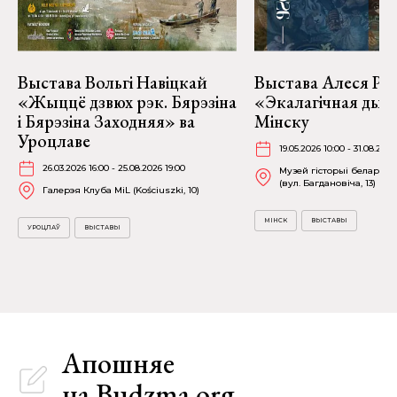
Выстава Вольгі Навіцкай
Выстава Алеся Род
«Жыццё дзвюх рэк. Бярэзіна
«Экалагічная дысп
і Бярэзіна Заходняя» ва
Мінску
Уроцлаве
19.05.2026 10:00 - 31.08.2026
26.03.2026 16:00 - 25.08.2026 19:00
Музей гісторыі беларуск
(вул. Багдановіча, 13)
Галерэя Клуба MiL (Kościuszki, 10)
МІНСК
ВЫСТАВЫ
УРОЦЛАЎ
ВЫСТАВЫ
Апошняе
на Budzma.org