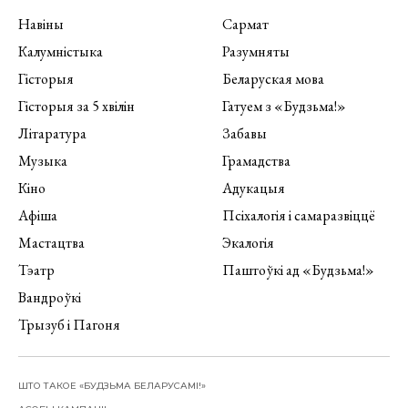
Навіны
Сармат
Калумністыка
Разумняты
Гісторыя
Беларуская мова
Гісторыя за 5 хвілін
Гатуем з «Будзьма!»
Літаратура
Забавы
Музыка
Грамадства
Кіно
Адукацыя
Афіша
Псіхалогія і самаразвіццё
Мастацтва
Экалогія
Тэатр
Паштоўкі ад «Будзьма!»
Вандроўкі
Трызуб і Пагоня
ШТО ТАКОЕ «БУДЗЬМА БЕЛАРУСАМІ!»