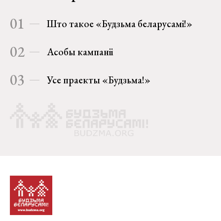
01
Што такое «Будзьма беларусамі!»
02
Асобы кампаніі
03
Усе праекты «Будзьма!»