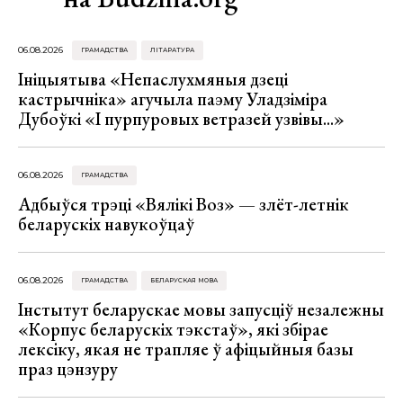
06.08.2026
ГРАМАДСТВА
ЛІТАРАТУРА
Ініцыятыва «Непаслухмяныя дзеці
кастрычніка» агучыла паэму Уладзіміра
Дубоўкі «І пурпуровых ветразей узвівы...»
06.08.2026
ГРАМАДСТВА
Адбыўся трэці «Вялікі Воз» — злёт-летнік
беларускіх навукоўцаў
06.08.2026
ГРАМАДСТВА
БЕЛАРУСКАЯ МОВА
Інстытут беларускае мовы запусціў незалежны
«Корпус беларускіх тэкстаў», які збірае
лексіку, якая не трапляе ў афіцыйныя базы
праз цэнзуру