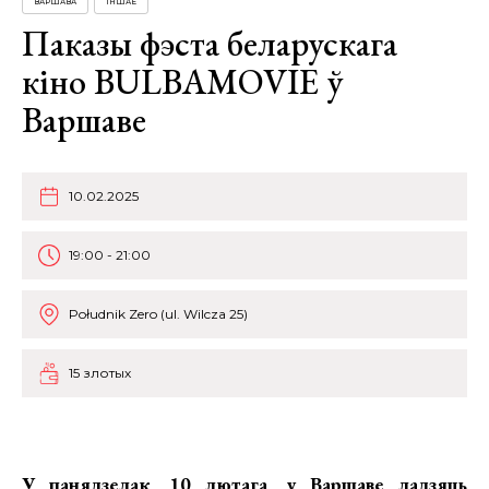
ВАРШАВА
ІНШАЕ
Паказы фэста беларускага
кіно BULBAMOVIE ў
Варшаве
10.02.2025
19:00 - 21:00
Południk Zero (ul. Wilcza 25)
15 злотых
У панядзелак, 10 лютага, у Варшаве ладзяць