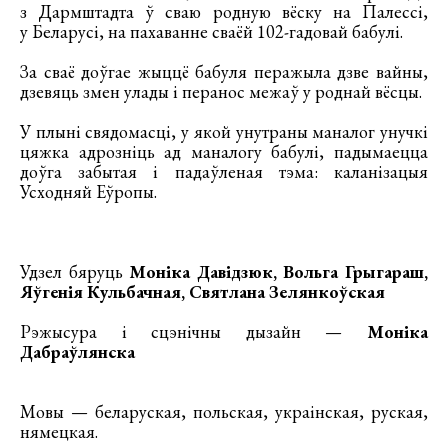
з Дармштадта ў сваю родную вёску на Палессі,
у Беларусі, на пахаванне сваёй 102-гадовай бабулі.
За сваё доўгае жыццё бабуля перажыла дзве вайны,
дзевяць змен улады і перанос межаў у роднай вёсцы.
У плыні свядомасці, у якой унутраны маналог унучкі
цяжка адрозніць ад маналогу бабулі, падымаецца
доўга забытая і падаўленая тэма: каланізацыя
Усходняй Еўропы.
Удзел бяруць
Моніка Давідзюк, Вольга Грыгараш,
Яўгенія Кульбачная, Святлана Зелянкоўская
Рэжысура і сцэнічны дызайн —
Моніка
Дабраўлянска
Мовы — беларуская, польская, украінская, руская,
нямецкая.