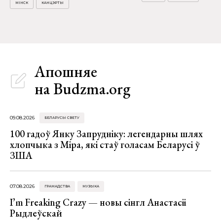
МІНСК
КАНЦЭРТЫ
Апошняе
на Budzma.org
09.08.2026
БЕЛАРУСЫ СВЕТУ
100 гадоў Янку Запрудніку: легендарны шлях
хлопчыка з Міра, які стаў голасам Беларусі ў
ЗША
07.08.2026
ГРАМАДСТВА
МУЗЫКА
I’m Freaking Crazy — новы сінгл Анастасіі
Рыдлеўскай