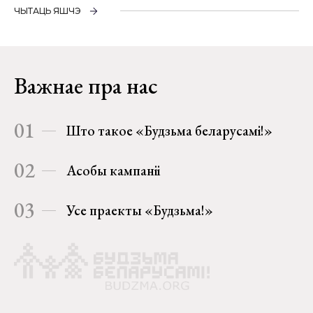
ЧЫТАЦЬ ЯШЧЭ
Важнае пра нас
01
Што такое «Будзьма беларусамі!»
02
Асобы кампаніі
03
Усе праекты «Будзьма!»