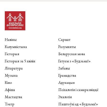
Навіны
Сармат
Калумністыка
Разумняты
Гісторыя
Беларуская мова
Гісторыя за 5 хвілін
Гатуем з «Будзьма!»
Літаратура
Забавы
Музыка
Грамадства
Кіно
Адукацыя
Афіша
Псіхалогія і самаразвіццё
Мастацтва
Экалогія
Тэатр
Паштоўкі ад «Будзьма!»