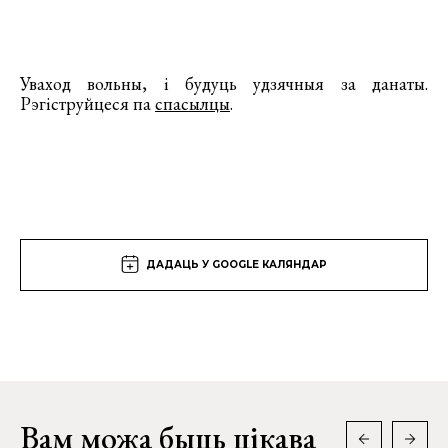
Уваход вольны, і будуць удзячныя за данаты.
Рэгіструйцеся па
спасылцы
.
ДАДАЦЬ У GOOGLE КАЛЯНДАР
Вам можа быць цікава