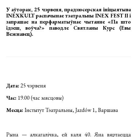
У аўторак, 25 чэрвеня, прадзюсерская ініцыятыва
INEXKULT распачынае тэатральны INEX FEST II і
запрашае на
перфарматыўнае чытанне «Па што
ідзеш, воўча?» паводле Святланы Курс (Евы
Вежнавец).
Дата:
25 чэрвеня
Час:
19.00 (час мясцовы)
Месца:
Інстытут Тэатральны, Jazdów 1, Варшава
Рына — алкагалічка, ей каля 40. Яна вяртаецца