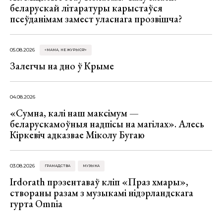
беларускай літаратуры карыстаўся
псеўданімам замест уласнага прозвішча?
05.08.2026
«МАМА, НЕ ЖУРЫСЯ!»
Залегчы на дно ў Крыме
04.08.2026
«Сумна, калі наш максімум —
беларускамоўныя надпісы на магілах». Алесь
Кіркевіч адказвае Міколу Бугаю
03.08.2026
ГРАМАДСТВА
МУЗЫКА
Irdorath прэзентаваў кліп «Праз хмары»,
створаны разам з музыкамі нідэрландскага
гурта Omnia