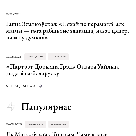
07.08.2026
Ганна Златкоўская: «Няхай не перамаглі, але
магчы — гэта рабіць і не здавацца, нават цяпер,
нават у думках»
07.08.2026
ГРАМАДСТВА
ЛІТАРАТУРА
«Партрэт Дорыяна Грэя» Оскара Уайльда
выдалі па-беларуску
ЧЫТАЦЬ ЯШЧЭ
Папулярнае
04.08.2026
ГРАМАДСТВА
ЛІТАРАТУРА
Як Міцкевіч стаў Коласам. Чаму класік