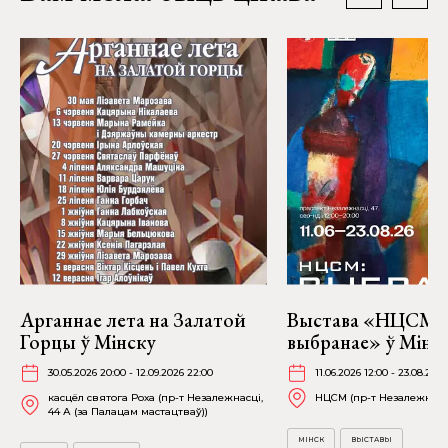
Арганнае лета на Залатой
Выстава «НЦСМ:
Горцы ў Мінску
выбранае» ў Мінск
30.05.2026 20:00 - 12.09.2026 22:00
11.06.2026 12:00 - 23.08.202
касцёл святога Роха (пр-т Незалежнасці,
НЦСМ (пр-т Незалежнасці
44 А (за Палацам мастацтваў))
МІНСК
ВЫСТАВЫ