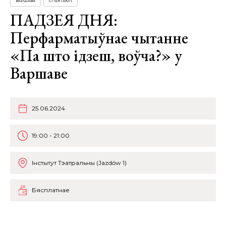
ВАРШАВА
СПЕКТАКЛІ
ПАДЗЕЯ ДНЯ:
Перфарматыўнае чытанне
«Па што ідзеш, воўча?» у
Варшаве
25.06.2024
19:00 - 21:00
Інстытут Тэатральны (Jazdów 1)
Бясплатнае