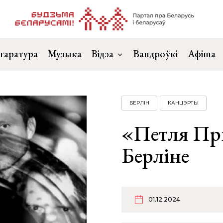
таратура
Музыка
Відэа
Вандроўкі
Афіша
БЕРЛІН
КАНЦЭРТЫ
«Петля Пр
Берліне
01.12.2024