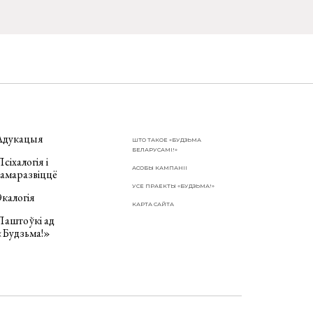
Адукацыя
ШТО ТАКОЕ «БУДЗЬМА
БЕЛАРУСАМІ!»
сіхалогія і
АСОБЫ КАМПАНІІ
самаразвіццё
УСЕ ПРАЕКТЫ «БУДЗЬМА!»
калогія
КАРТА САЙТА
Паштоўкі ад
«Будзьма!»