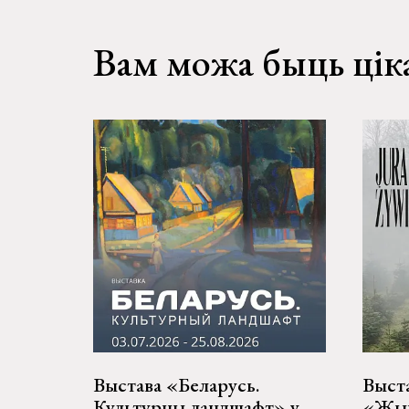
Вам можа быць цік
Выстава «Беларусь.
Выст
Культурны ландшафт» у
«Жыв