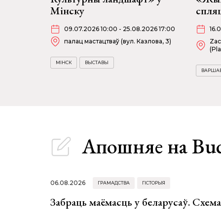
Мінску
спля
09.07.2026 10:00 - 25.08.2026 17:00
16.
палац мастацтваў (вул. Казлова, 3)
Zac
(Pl
МІНСК
ВЫСТАВЫ
ВАРША
Апошняе
на Bu
06.08.2026
ГРАМАДСТВА
ГІСТОРЫЯ
Забраць маёмасць у беларусаў. Схем