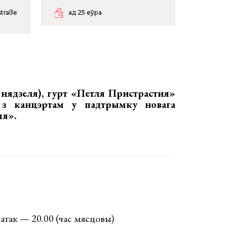
traße
ад 25 еўра
 нядзеля), гурт
«Петля Пристрастия»
 з канцэртам у падтрымку новага
ыя»
.
атак — 20.00 (час мясцовы)