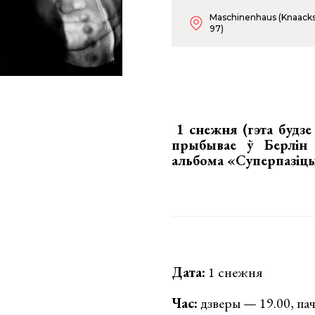
Maschinenhaus (Knaacks
97)
1 снежня (гэта будзе
прыбывае ў Берлін
альбома «Суперпазіц
Дата:
1 снежня
Час:
дзверы — 19.00, пач