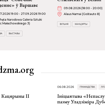
ценне» ў Варшаве
09.08.2026 (18:00 - 20:00)
07.2026 19:00 - 27.09.2026 19:00
Alaus Namai (Goštauto 8)
hęta Narodowa Galeria Sztuki
ac Małachowskiego 3)
ВІЛЬНЯ
КАНЦЭРТЫ
ВА
ВЫСТАВЫ
dzma.org
06.08.2026
ГРАМАДСТВА
ЛІТ
а Кацярыны ІІ
Ініцыятыва «Непаслу
паэму Уладзіміра Дуб