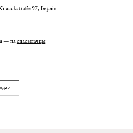
naackstraße 97, Берлін
а
— па
спасылачцы
.
ЯНДАР