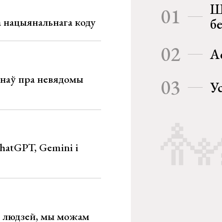
Ш
01
га нацыянальнага коду
б
02
А
мінаў пра невядомы
03
У
hatGPT, Gemini і
х людзей, мы можам