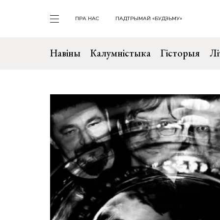
ПРА НАС
ПАДТРЫМАЙ «БУДЗЬМУ»
Навіны
Калумністыка
Гісторыя
Лі