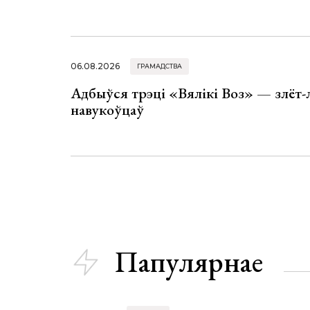
06.08.2026
ГРАМАДСТВА
Адбыўся трэці «Вялікі Воз» — злёт-
навукоўцаў
Папулярнае