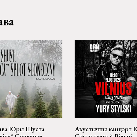
ава
ава Юры Шуста
Акустычны канцэрт
іца* Сонечнае
Стыльскага ў Вільні