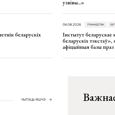
узвівы...»
06.08.2026
ГРАМАДСТВА
БЕ
летнік беларускіх
Інстытут беларускае
беларускіх тэкстаў», я
афіцыйныя базы праз
Важнае
ЧЫТАЦЬ ЯШЧЭ