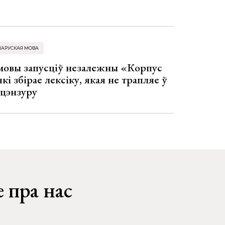
ЛАРУСКАЯ МОВА
 мовы запусціў незалежны «Корпус
кі збірае лексіку, якая не трапляе ў
 цэнзуру
 пра нас