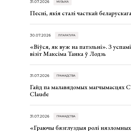
31.07.2026
МУЗЫКА
Песні, якія сталі часткай беларуска
30.07.2026
ЛІТАРАТУРА
«Віўся, як вуж на патэльні». З успа
візіт Максіма Танка ў Лодзь
31.07.2026
ГРАМАДСТВА
Гайд па малавядомых магчымасцях C
Claude
31.07.2026
ГРАМАДСТВА
«Граючы бязглуздыя ролі нязломны