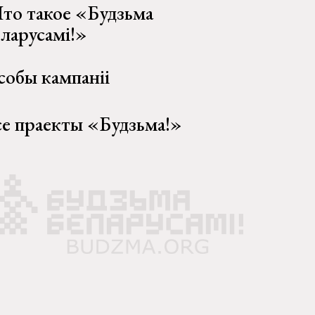
то такое «Будзьма
еларусамі!»
собы кампаніі
се праекты «Будзьма!»