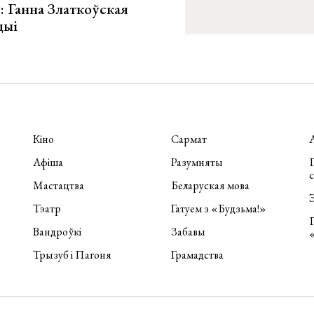
»: Ганна Златкоўская
цыі
Кіно
Сармат
Афіша
Разумняты
П
Мастацтва
Беларуская мова
Э
Тэатр
Гатуем з «Будзьма!»
Вандроўкі
Забавы
Трызуб і Пагоня
Грамадства