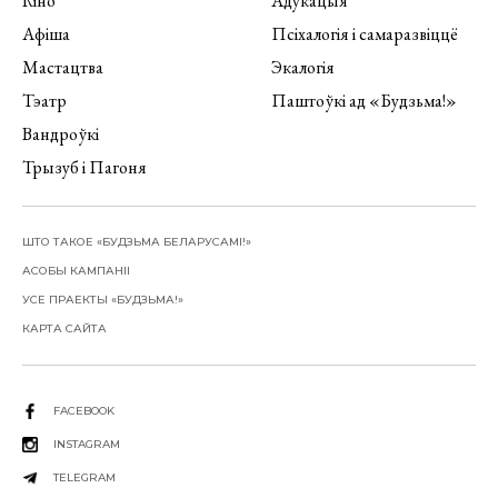
Кіно
Адукацыя
Афіша
Псіхалогія і самаразвіццё
Мастацтва
Экалогія
Тэатр
Паштоўкі ад «Будзьма!»
Вандроўкі
Трызуб і Пагоня
ШТО ТАКОЕ «БУДЗЬМА БЕЛАРУСАМІ!»
АСОБЫ КАМПАНІІ
УСЕ ПРАЕКТЫ «БУДЗЬМА!»
КАРТА САЙТА
FACEBOOK
INSTAGRAM
TELEGRAM