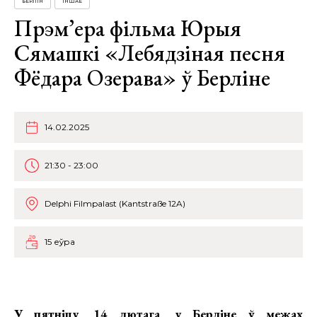
БЕРЛІН
ІНШАЕ
Прэм’ера фільма Юрыя
Сямашкі «Лебядзіная песня
Фёдара Озерава» ў Берліне
14.02.2025
21:30 - 23:00
Delphi Filmpalast (Kantstraße 12A)
15 еўра
У пятніцу, 14 лютага,
у Берліне ў межах