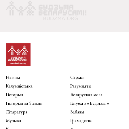
Навіны
Сармат
Калумністыка
Разумняты
Гісторыя
Беларуская мова
Гісторыя за 5 хвілін
Гатуем з «Будзьма!»
Літаратура
Забавы
Музыка
Грамадства