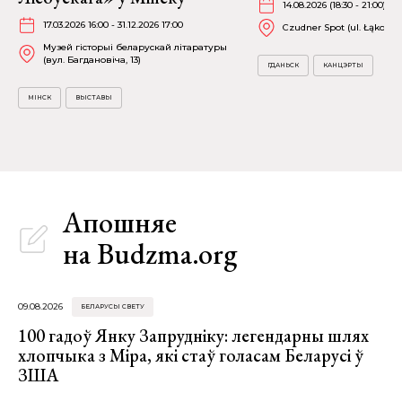
14.08.2026 (18:30 - 21:00)
17.03.2026 16:00 - 31.12.2026 17:00
Czudner Spot (ul. Łąkowa 
Музей гісторыі беларускай літаратуры
(вул. Багдановіча, 13)
ГДАНЬСК
КАНЦЭРТЫ
МІНСК
ВЫСТАВЫ
Апошняе
на Budzma.org
09.08.2026
БЕЛАРУСЫ СВЕТУ
100 гадоў Янку Запрудніку: легендарны шлях
хлопчыка з Міра, які стаў голасам Беларусі ў
ЗША