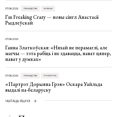
07.08.2026
ГРАМАДСТВА
МУЗЫКА
I’m Freaking Crazy — новы сінгл Анастасіі
Рыдлеўскай
07.08.2026
Ганна Златкоўская: «Няхай не перамаглі, але
магчы — гэта рабіць і не здавацца, нават цяпер,
нават у думках»
07.08.2026
ГРАМАДСТВА
ЛІТАРАТУРА
«Партрэт Дорыяна Грэя» Оскара Уайльда
выдалі па-беларуску
ЧЫТАЦЬ ЯШЧЭ