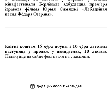
кінафестываля Берлінале адбудзецца прэм’ера
ігравога фільма Юрыя Сямашкі «Лебядзіная
песня Фёдара Озерава»
.
Квіткі коштам 15 еўра поўны і 10 еўра льготны
паступяць у продаж у панядзелак, 10 лютага
.
Пільнуйце на сайце фестываля па
спасылцы
.
ДАДАЦЬ У GOOGLE КАЛЯНДАР