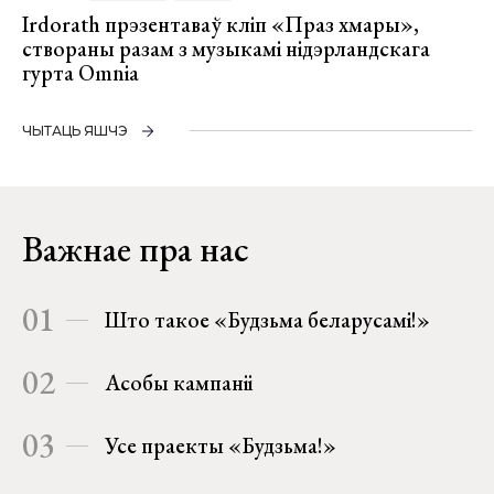
Irdorath прэзентаваў кліп «Праз хмары»,
створаны разам з музыкамі нідэрландскага
гурта Omnia
ЧЫТАЦЬ ЯШЧЭ
Важнае пра нас
01
Што такое «Будзьма беларусамі!»
02
Асобы кампаніі
03
Усе праекты «Будзьма!»