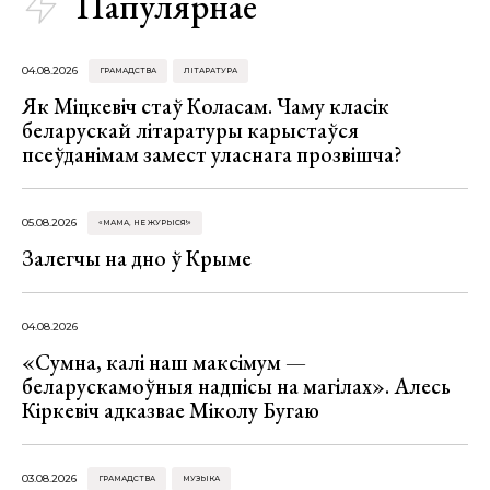
Папулярнае
04.08.2026
ГРАМАДСТВА
ЛІТАРАТУРА
Як Міцкевіч стаў Коласам. Чаму класік
беларускай літаратуры карыстаўся
псеўданімам замест уласнага прозвішча?
05.08.2026
«МАМА, НЕ ЖУРЫСЯ!»
Залегчы на дно ў Крыме
04.08.2026
«Сумна, калі наш максімум —
беларускамоўныя надпісы на магілах». Алесь
Кіркевіч адказвае Міколу Бугаю
03.08.2026
ГРАМАДСТВА
МУЗЫКА