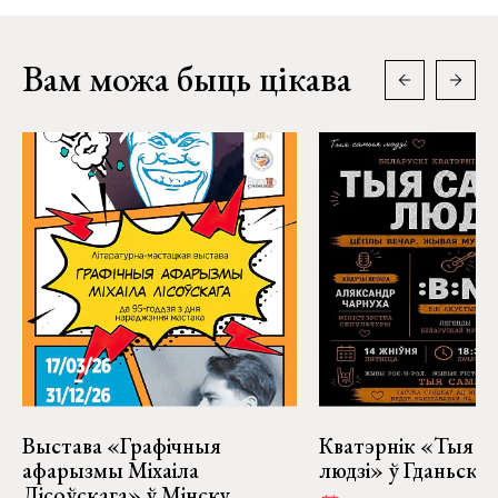
Вам можа быць цікава
Выстава «Графічныя
Кватэрнік «Тыя с
афарызмы Міхаіла
людзі» ў Гданьску
Лісоўскага» ў Мінску