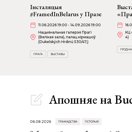
Інсталяцыя
Выст
#FramedInBelarus у Празе
«Пра
11.06.2026 19:00 - 14.09.2026 19:00
16.
Нацыянальная галерэя Прагі
КЦ 
(Вялікая зала), палац кірмашоў
4)
(Dukelských Hrdinů 530/47,)
ГРОДНА
ПРАГА
ВЫСТАВЫ
Апошняе
на Bu
06.08.2026
ГРАМАДСТВА
ГІСТОРЫЯ