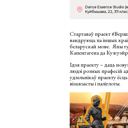
Dance Essence Studio (в
Куйбышава, 22, 311 клас
Стартаваў праект #Вершы
вандруюць па іншых краін
беларускай мове. Яны гу
Капенгагена да Кужуэйр
Ідэя праекту – даць нов
людзі розных прафесій ад
удзельнікаў праекту ёсц
візажысты і паліглоты.