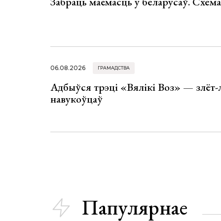
Забраць маёмасць у беларусаў. Схем
06.08.2026
ГРАМАДСТВА
Адбыўся трэці «Вялікі Воз» — злёт-
навукоўцаў
Папулярнае