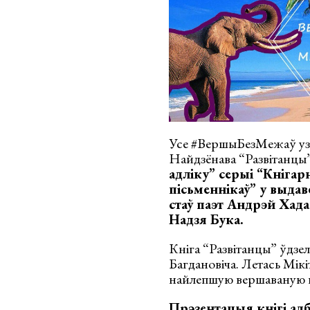
Усе #ВершыБезМежаў узя
Найдзёнава “Развітанцы
адліку” серыі “Кнігар
пісьменнікаў” у выдав
стаў паэт Андрэй Хада
Надзя Бука.
Кніга “Развітанцы” ўдзел
Багдановіча. Летась Мік
найлепшую вершаваную п
Прэзентацыя кнігі адб