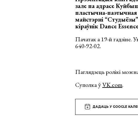
зале па адрасе Куйбыша
пластычна-паэтычная 
майстэрні “Студыёзы”.
кіраўнік Dance Essence
Пачатак а 19-й гадзіне. 
640-92-02.
Паглядзець ролікі можн
Суполка ў
VK.com
.
ДАДАЦЬ У GOOGLE КАЛ