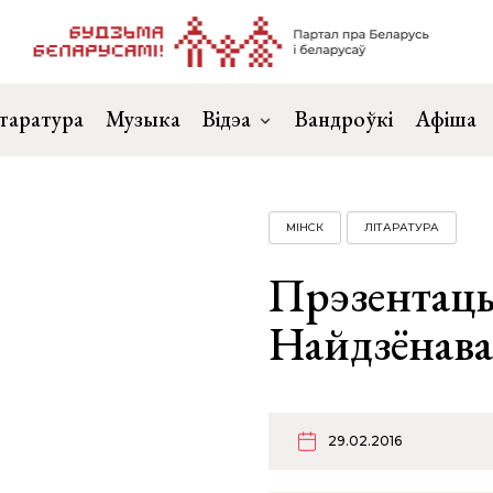
таратура
Музыка
Відэа
Вандроўкі
Афіша
МІНСК
ЛІТАРАТУРА
Прэзентацы
Найдзёнава
29.02.2016