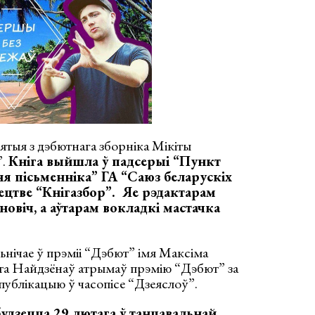
тыя з дэбютнага зборніка Мікіты
”.
Кніга выйшла ў падсерыі “Пункт
ня пісьменніка” ГА “Саюз беларускіх
ецтве “Кнігазбор”.
Яе рэдактарам
новіч, а аўтарам вокладкі мастачка
ьнічае ў прэміі “Дэбют” імя Максіма
іта Найдзёнаў атрымаў прэмію “Дэбют” за
ублікацыю ў часопісе “Дзеяслоў”.
удзецца 29 лютага ў танцавальнай