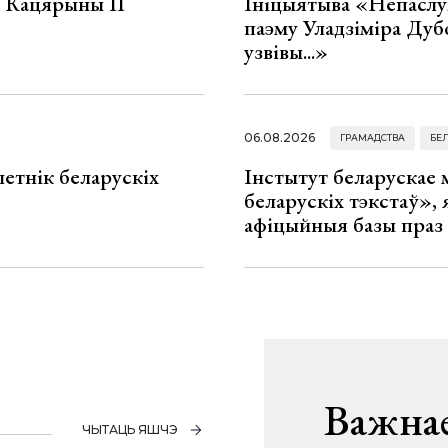
а Кацярыны ІІ
Ініцыятыва «Непаслу
паэму Уладзіміра Дуб
узвівы...»
06.08.2026
ГРАМАДСТВА
БЕ
летнік беларускіх
Інстытут беларускае
беларускіх тэкстаў», я
афіцыйныя базы праз
Важнае
ЧЫТАЦЬ ЯШЧЭ