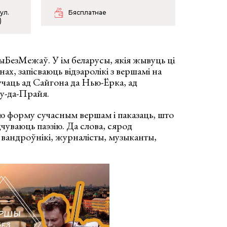
ул.
Бясплатнае
)
БезМежаў. У ім беларусы, якія жывуць ці
ах, запісваюць відэаролікі з вершамі на
чаць ад Сайгона да Нью-Ёрка, ад
у-да-Прайя.
ую форму сучасным вершам і паказаць, што
чуваюць паэзію. Да слова, сярод
ь вандроўнікі, журналісты, музыканты,