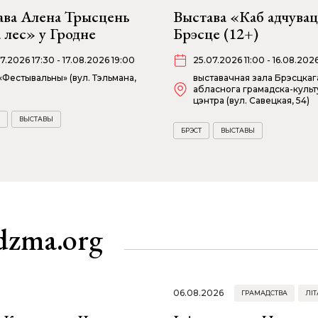
ава Алена Трысцень
Выстава «Каб адчувац
 лес» у Гродне
Брэсце (12+)
07.2026 17:30 - 17.08.2026 19:00
25.07.2026 11:00 - 16.08.202
«Фестывальны» (вул. Тэльмана,
выставачная зала Брэсцкаг
абласнога грамадска-культ
цэнтра (вул. Савецкая, 54)
ВЫСТАВЫ
БРЭСТ
ВЫСТАВЫ
dzma.org
06.08.2026
ГРАМАДСТВА
ЛІТ