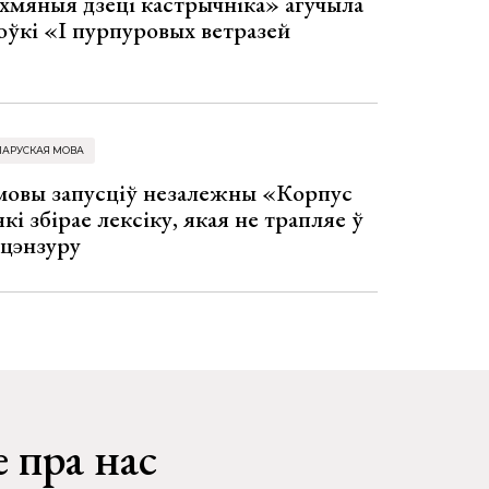
хмяныя дзеці кастрычніка» агучыла
оўкі «І пурпуровых ветразей
ЛАРУСКАЯ МОВА
 мовы запусціў незалежны «Корпус
кі збірае лексіку, якая не трапляе ў
 цэнзуру
 пра нас