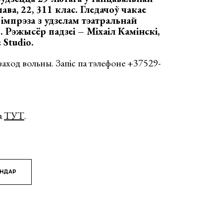
ва, 22, 311 клас. Гледачоў чакае
імпрэза з удзелам тэатральнай
 Рэжысёр падзеі – Міхаіл Камінскі,
 Studio.
Уваход вольны. Запіс па тэлефоне +37529-
а
ТУТ
.
ЯНДАР