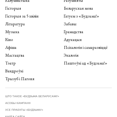
Калумністыка
Разумняты
Гісторыя
Беларуская мова
Гісторыя за 5 хвілін
Гатуем з «Будзьма!»
Літаратура
Забавы
Музыка
Грамадства
Кіно
Адукацыя
Афіша
Псіхалогія і самаразвіццё
Мастацтва
Экалогія
Тэатр
Паштоўкі ад «Будзьма!»
Вандроўкі
Трызуб і Пагоня
ШТО ТАКОЕ «БУДЗЬМА БЕЛАРУСАМІ!»
АСОБЫ КАМПАНІІ
УСЕ ПРАЕКТЫ «БУДЗЬМА!»
КАРТА САЙТА