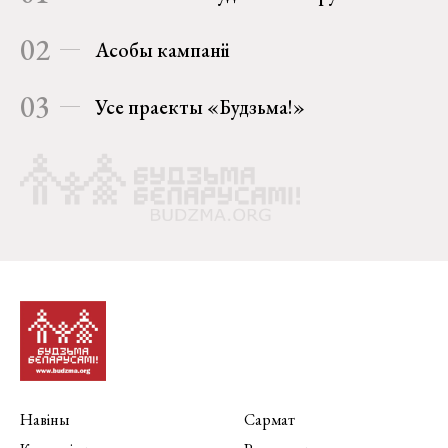
02
Асобы кампаніі
03
Усе праекты «Будзьма!»
Навіны
Сармат