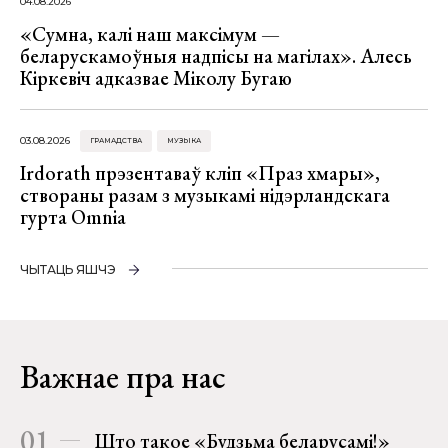
04.08.2026
«Сумна, калі наш максімум —
беларускамоўныя надпісы на магілах». Алесь
Кіркевіч адказвае Міколу Бугаю
03.08.2026
ГРАМАДСТВА
МУЗЫКА
Irdorath прэзентаваў кліп «Праз хмары»,
створаны разам з музыкамі нідэрландскага
гурта Omnia
ЧЫТАЦЬ ЯШЧЭ
Важнае пра нас
01
Што такое «Будзьма беларусамі!»