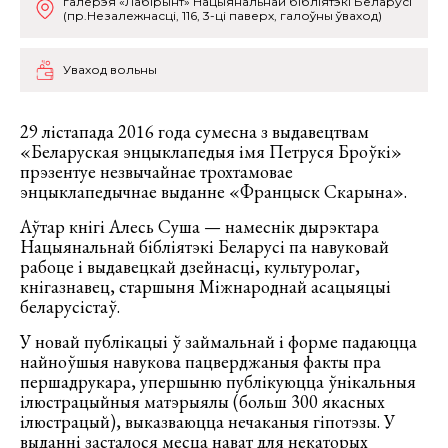
галерэя «Лабірынт» Нацыянальнай бібліятэкі Беларусі
(пр.Незалежнасці, 116, 3-ці паверх, галоўны ўваход)
Уваход вольны
29 лістапада 2016 года сумесна з выдавецтвам
«Беларуская энцыклапедыя імя Петруся Броўкі»
прэзентуе незвычайнае трохтамовае
энцыклапедычнае выданне «Францыск Скарына».
Аўтар кнігі Алесь Суша — намеснік дырэктара
Нацыянальнай бібліятэкі Беларусі па навуковай
рабоце і выдавецкай дзейнасці, культуролаг,
кнігазнавец, старшыня Міжнароднай асацыяцыі
беларусістаў.
У новай публікацыі ў займальнай і форме падаюцца
найноўшыя навукова пацверджаныя факты пра
першадрукара, упершыню публікуюцца ўнікальныя
ілюстрацыйныя матэрыялы (больш 300 якасных
ілюстрацый), выказваюцца нечаканыя гіпотэзы. У
выданні засталося месца нават для некаторых