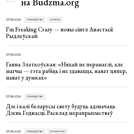
на Budzma.org
07.08.2026
ГРАМАДСТВА
МУЗЫКА
I’m Freaking Crazy — новы сінгл Анастасіі
Рыдлеўскай
07.08.2026
Ганна Златкоўская: «Няхай не перамаглі, але
магчы — гэта рабіць і не здавацца, нават цяпер,
нават у думках»
07.08.2026
ГРАМАДСТВА
Дзе і калі беларусы свету будуць адзначаць
Дзень Годнасці. Расклад мерапрыемстваў
07.08.2026
ГРАМАДСТВА
ЛІТАРАТУРА