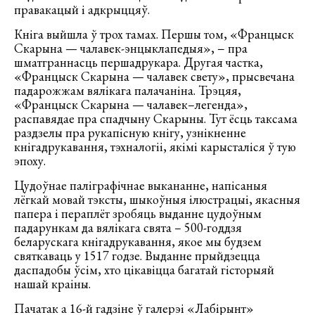
правакацый і адкрыццяў.
Кніга выйшла ў трох тамах. Першы том, «Францыск
Скарына — чал
авек-энцыклапедыя», − пра
шматграннасць першадрукара. Другая частка,
«Францыск Скарына — чалавек свету», прысвечана
падарожжам вялікага палачаніна. Трэцяя,
«Францыск Скарына — чалавек–легенда»,
распавядае пра спадчыну Скарыны. Тут ёсць таксама
раздзелы пра рукапісную кнігу, узнікненне
кнігадрукавання, тэхналогіі, якімі карысталіся ў тую
эпоху.
Цудоўнае паліграфічнае выкананне, напісаныя
лёгкай мовай тэксты, шыкоўныя ілюстрацыі, якасныя
папера і пераплёт зробяць выданне цудоўным
падарункам да вялікага свята – 500-годдзя
беларускага кнігадрукавання, якое мы будзем
святкаваць у 1517 годзе. Выданне прыйдзецца
даспадобы ўсім, хто цікавіцца багатай гісторыяй
нашай краіны.
Пачатак а 16-й гадзіне ў галерэі «Лабірынт»