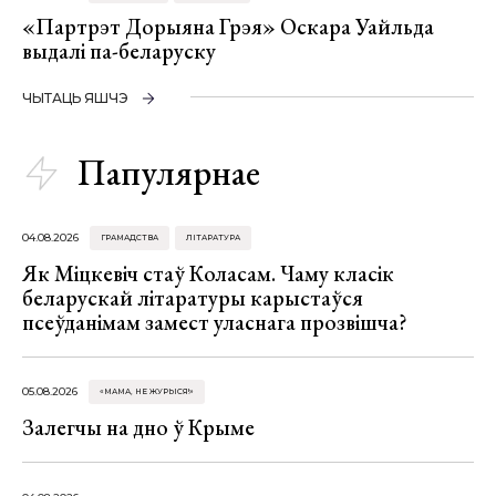
«Партрэт Дорыяна Грэя» Оскара Уайльда
выдалі па-беларуску
ЧЫТАЦЬ ЯШЧЭ
Папулярнае
04.08.2026
ГРАМАДСТВА
ЛІТАРАТУРА
Як Міцкевіч стаў Коласам. Чаму класік
беларускай літаратуры карыстаўся
псеўданімам замест уласнага прозвішча?
05.08.2026
«МАМА, НЕ ЖУРЫСЯ!»
Залегчы на дно ў Крыме