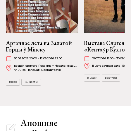
Арганнае лета на Залатой
Выстава Сяргея К
Горцы ў Мінску
«Кентаўр Кухто» ў
30.05.2026 20:00 - 12.09.2026 22:00
15.07.2026 16:00 - 30.08.2026
касцёл святога Роха (пр-т Незалежнасці,
Выставачная зала (Белаб
44 А (за Палацам мастацтваў))
ВІЦЕБСК
ВЫСТАВЫ
МІНСК
КАНЦЭРТЫ
Апошняе