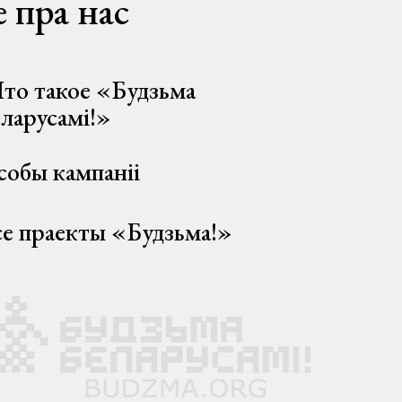
 пра нас
то такое «Будзьма
еларусамі!»
собы кампаніі
се праекты «Будзьма!»