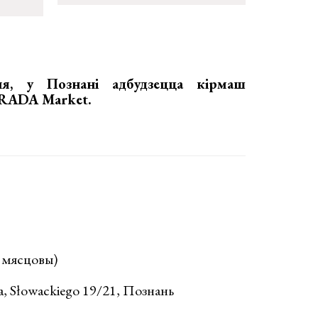
ня, у Познані адбудзецца
кірмаш
ў RADA Market
.
с мясцовы)
, Słowackiego 19/21, Познань