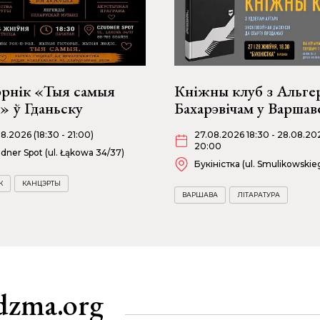
эрнік «Тыя самыя
Кніжны клуб з Альге
» ў Гданьску
Бахарэвічам у Варшав
08.2026 (18:30 - 21:00)
27.08.2026 18:30 - 28.08.20
20:00
dner Spot (ul. Łąkowa 34/37)
Букіністка (ul. Smulikowskie
К
КАНЦЭРТЫ
ВАРШАВА
ЛІТАРАТУРА
dzma.org