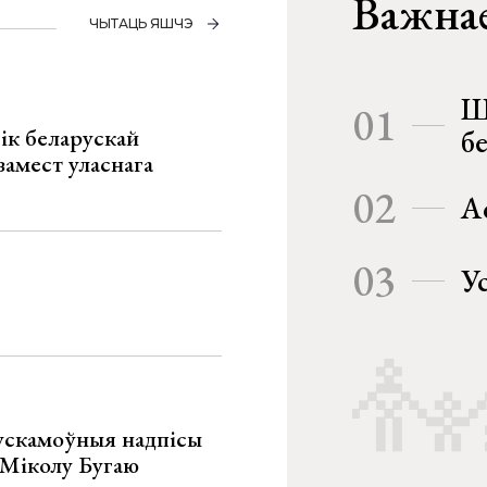
Важнае
ЧЫТАЦЬ ЯШЧЭ
Ш
01
ік беларускай
б
замест уласнага
02
А
03
У
ускамоўныя надпісы
е Міколу Бугаю