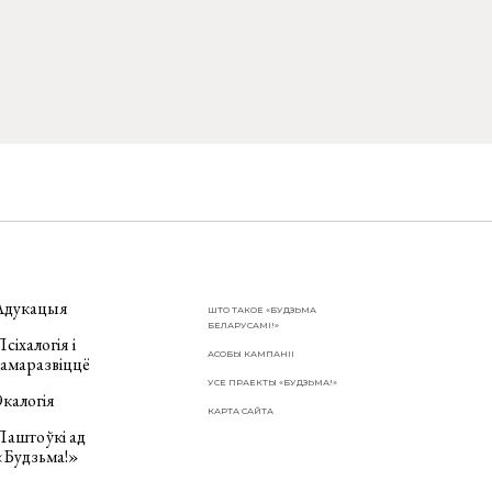
Адукацыя
ШТО ТАКОЕ «БУДЗЬМА
БЕЛАРУСАМІ!»
сіхалогія і
АСОБЫ КАМПАНІІ
самаразвіццё
УСЕ ПРАЕКТЫ «БУДЗЬМА!»
калогія
КАРТА САЙТА
Паштоўкі ад
«Будзьма!»