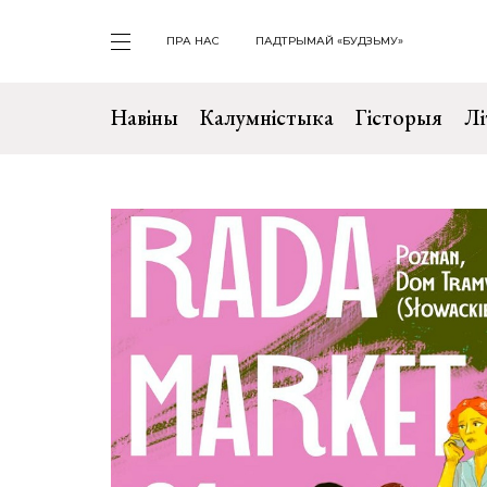
ПРА НАС
ПАДТРЫМАЙ «БУДЗЬМУ»
Навіны
Калумністыка
Гісторыя
Лі