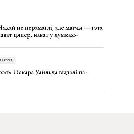
Няхай не перамаглі, але магчы — гэта
 нават цяпер, нават у думках»
АРАТУРА
эя» Оскара Уайльда выдалі па-