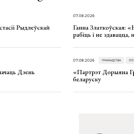
07.08.2026
стасіі Рыдлеўскай
Ганна Златкоўская: «
рабіць і не здавацца,
07.08.2026
ГРАМАДСТВА
ЛІТ
значаць Дзень
«Партрэт Дорыяна Гр
беларуску