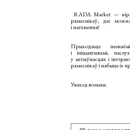
RADA Market — кірмаш
рамеснікаў, дзе можн
і натхнення!
Прыходзьце пазнаём
і ініцыятывамі, паслу
у актыўнасцях і інтэрак
рамеснікаў і набыць іх 
Уваход вольны.