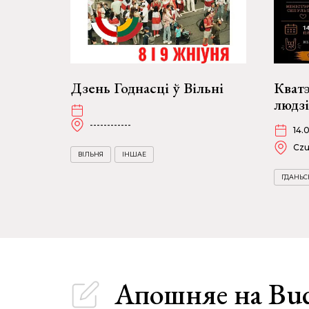
Дзень Годнасці ў Вільні
Кват
людзі
------------
14.
Czu
ВІЛЬНЯ
ІНШАЕ
ГДАНЬС
Апошняе
на Bu