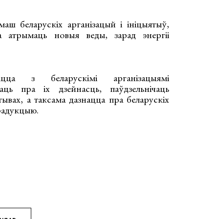
 беларускіх арганізацый і ініцыятыў,
а атрымаць новыя веды, зарад энергіі
іцца з беларускімі арганізацыямі
хаць пра іх дзейнасць, паўдзельнічаць
тывах, а таксама дазнацца пра беларускіх
прадукцыю.