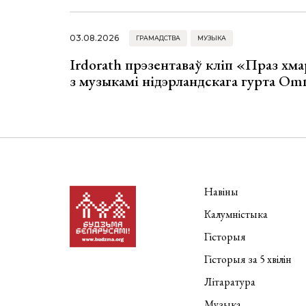
03.08.2026
ГРАМАДСТВА
МУЗЫКА
Irdorath прэзентаваў кліп «Праз хм
з музыкамі нідэрландскага гурта Om
Навіны
Калумністыка
Гісторыя
Гісторыя за 5 хвілін
Літаратура
Музыка