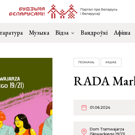
таратура
Музыка
Відэа
Вандроўкі
Афіша
ПОЗНАНЬ
ІНШАЕ
RADA Mark
01.06.2024
Dom Tramwajarza
(Słowackiego 19/21)