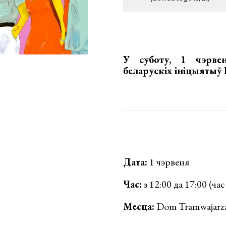
У суботу, 1 чэрве
беларускіх ініцыяты
Дата:
1 чэрвеня
Час:
з 12:00 да 17:00 (ча
Месца:
Dom Tramwajarza