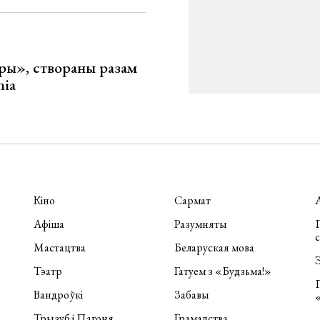
ары», створаны разам
nia
Кіно
Сармат
Афіша
Разумняты
П
Мастацтва
Беларуская мова
Э
Тэатр
Гатуем з «Будзьма!»
Вандроўкі
Забавы
Трызуб і Пагоня
Грамадства