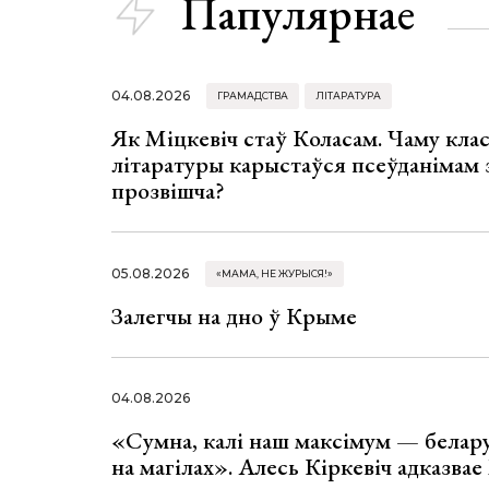
Папулярнае
04.08.2026
ГРАМАДСТВА
ЛІТАРАТУРА
Як Міцкевіч стаў Коласам. Чаму клас
літаратуры карыстаўся псеўданімам 
прозвішча?
05.08.2026
«МАМА, НЕ ЖУРЫСЯ!»
Залегчы на дно ў Крыме
04.08.2026
«Сумна, калі наш максімум — белар
на магілах». Алесь Кіркевіч адказва