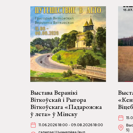
Выстава Веранікі
Выст
Віткоўскай і Рыгора
«Кен
Віткоўскага «Падарожжа
Віце
ў лета» ў Мінску
15.
11.06.2026 18:00 - 09.08.2026 18:00
Выс
5)
галерэя Шчамялёва (вул.