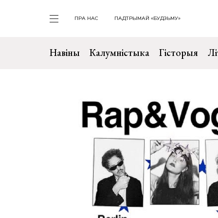
ПРА НАС
ПАДТРЫМАЙ «БУДЗЬМУ»
Навіны
Калумністыка
Гісторыя
Лі