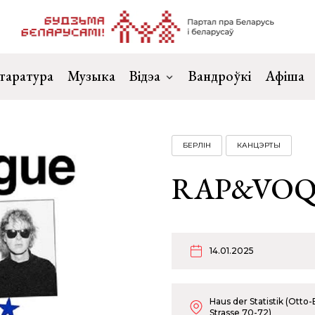
таратура
Музыка
Відэа
Вандроўкі
Афіша
БЕРЛІН
КАНЦЭРТЫ
RAP&VOQU
14.01.2025
Haus der Statistik (Otto
Strasse 70-72)