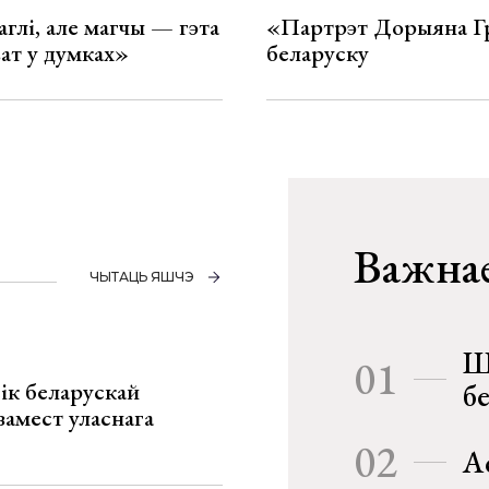
глі, але магчы — гэта
«Партрэт Дорыяна Гр
ват у думках»
беларуску
Важнае
ЧЫТАЦЬ ЯШЧЭ
Ш
01
ік беларускай
б
замест уласнага
02
А