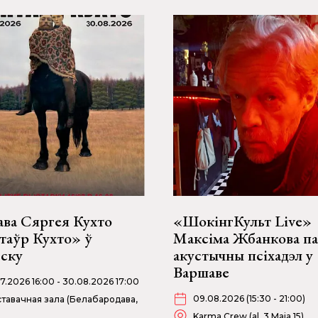
ава Сяргея Кухто
«ШокінгКульт Live»
таўр Кухто» ў
Максіма Жбанкова п
бску
акустычны псіхадэл у
Варшаве
07.2026 16:00 - 30.08.2026 17:00
09.08.2026 (15:30 - 21:00)
тавачная зала (Белабародава,
Karma Crew (al. 3 Maja 15)