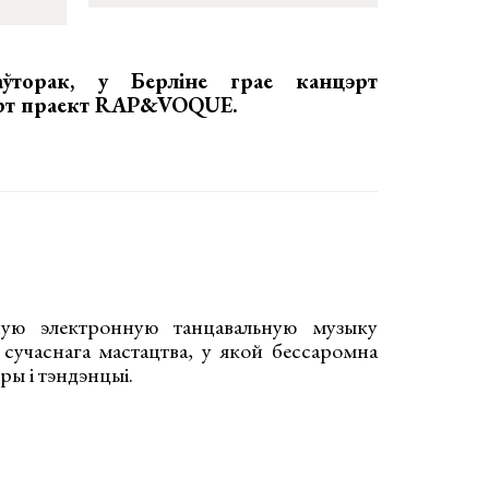
ўторак, у Берліне
грае канцэрт
арт праект RAP&VOQUE.
ую электронную танцавальную музыку
сучаснага мастацтва, у якой бессаромна
ы і тэндэнцыі.