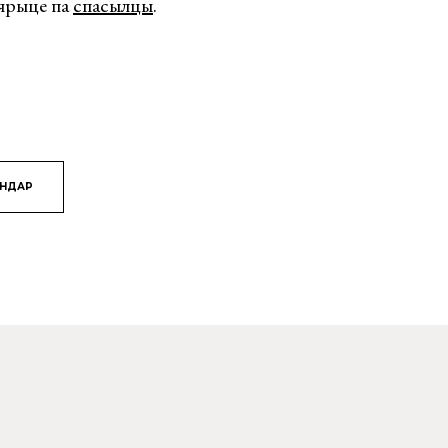
ярыце па
спасылцы
.
ЯНДАР