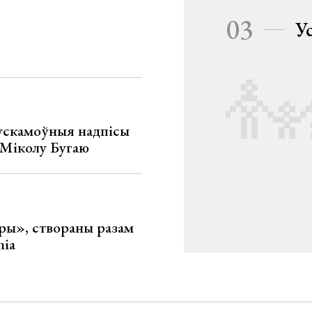
03
У
ускамоўныя надпісы
е Міколу Бугаю
ары», створаны разам
nia