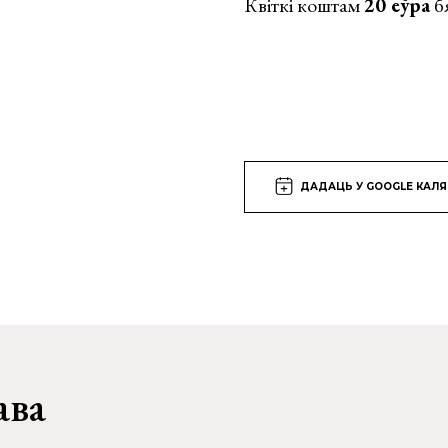
Квіткі коштам
20 еўра
б
ДАДАЦЬ У GOOGLE КАЛ
ава