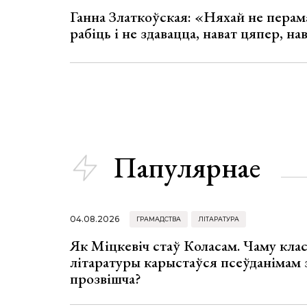
Ганна Златкоўская: «Няхай не перама
рабіць і не здавацца, нават цяпер, на
Папулярнае
04.08.2026
ГРАМАДСТВА
ЛІТАРАТУРА
Як Міцкевіч стаў Коласам. Чаму клас
літаратуры карыстаўся псеўданімам 
прозвішча?