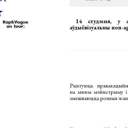
14 студзеня, у а
аўдыёвізуальны поп-
Рыхтуюць правакацыйн
на мяжы мэйнстрыму і 
змешваюцца розныя жанр