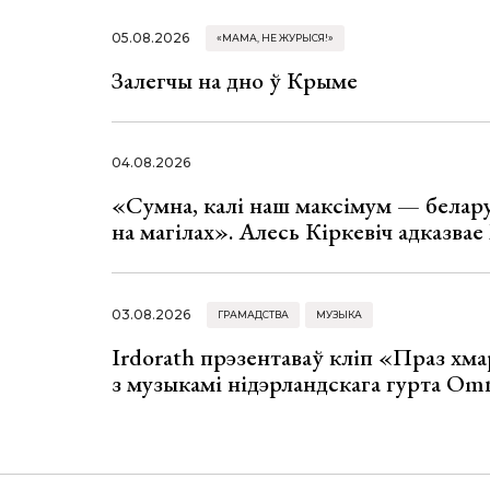
05.08.2026
«МАМА, НЕ ЖУРЫСЯ!»
Залегчы на дно ў Крыме
04.08.2026
«Сумна, калі наш максімум — белар
на магілах». Алесь Кіркевіч адказва
03.08.2026
ГРАМАДСТВА
МУЗЫКА
Irdorath прэзентаваў кліп «Праз хм
з музыкамі нідэрландскага гурта Om