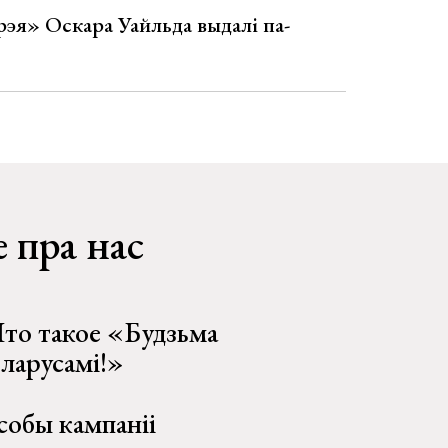
эя» Оскара Уайльда выдалі па-
 пра нас
то такое «Будзьма
еларусамі!»
собы кампаніі