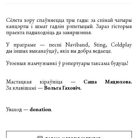
Сёлета хору спаўняецца тры гады: за спінай чатыры
канцэрты і шмат гадзін рэпетыцый. Зараз гісторыя
праекта падыходзіць да завяршэння.
У праграме — песні Naviband, Sting, Coldplay
ды іншых выканаўцаў, якіх вы добра ведаеце.
Утоеныя жамчужынкі ў рэпертуары таксама будуць!
Мастацкая кіраўніца —
Саша Мацюхова.
За клавішамі —
Вольга Гаховіч.
Уваход —
donation
.