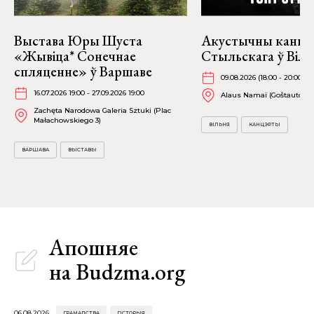
Выстава Юры Шуста
Акустычны канц
«Жывіца* Сонечнае
Стыльскага ў Віль
спляценне» ў Варшаве
09.08.2026 (18:00 - 20:00)
16.07.2026 19:00 - 27.09.2026 19:00
Alaus Namai (Goštauto 8)
Zachęta Narodowa Galeria Sztuki (Plac
Małachowskiego 3)
ВІЛЬНЯ
КАНЦЭРТЫ
ВАРШАВА
ВЫСТАВЫ
Апошняе
на Budzma.org
06.08.2026
ГРАМАДСТВА
ГІСТОРЫЯ