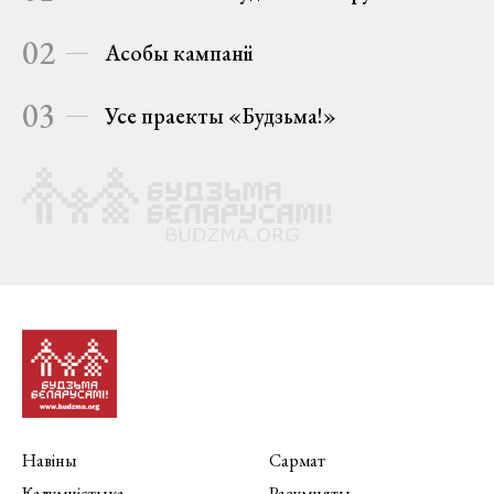
02
Асобы кампаніі
03
Усе праекты «Будзьма!»
Навіны
Сармат
Калумністыка
Разумняты