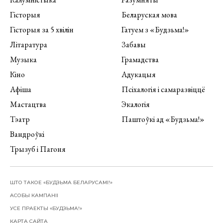
Гісторыя
Беларуская мова
Гісторыя за 5 хвілін
Гатуем з «Будзьма!»
Літаратура
Забавы
Музыка
Грамадства
Кіно
Адукацыя
Афіша
Псіхалогія і самаразвіццё
Мастацтва
Экалогія
Тэатр
Паштоўкі ад «Будзьма!»
Вандроўкі
Трызуб і Пагоня
ШТО ТАКОЕ «БУДЗЬМА БЕЛАРУСАМІ!»
АСОБЫ КАМПАНІІ
УСЕ ПРАЕКТЫ «БУДЗЬМА!»
КАРТА САЙТА