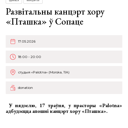
ГДАНЬСК
КАНЦЭРТЫ
Развітальны канцэрт хору
«Пташка» ў Сопаце
17.05.2026
18:00 - 20:00
студыя «Palotna» (Morska, 11А)
donation
У нядзелю, 17 траўня, у прасторы «Palotna»
адбудзецца
апошні канцэрт хору «Пташка».