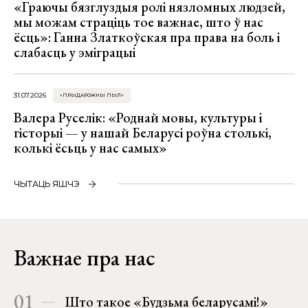
«Граючы бязглуздыя ролі нязломных людзей,
мы можам страціць тое важнае, што ў нас
ёсць»: Ганна Златкоўская пра права на боль і
слабасць у эміграцыі
31.07.2026
«ПРЫДАРОЖНЫ ПЫЛ»
Валера Руселік: «Роднай мовы, культуры і
гісторыі — у нашай Беларусі роўна столькі,
колькі ёсьць у нас самых»
ЧЫТАЦЬ ЯШЧЭ
Важнае пра нас
01
Што такое «Будзьма беларусамі!»