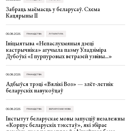
Забраць маёмасць у беларусаў. Схема
Кацярыны ІІ
06.08.2026
ГРАМАДСТВА
ЛІТАРАТУРА
Ініцыятыва «Непаслухмяныя дзеці
кастрычніка» агучыла паэму Уладзіміра
Дубоўкі «І пурпуровых ветразей узвівы...»
06.08.2026
ГРАМАДСТВА
Адбыўся трэці «Вялікі Воз» — злёт-летнік
беларускіх навукоўцаў
06.08.2026
ГРАМАДСТВА
БЕЛАРУСКАЯ МОВА
Інстытут беларускае мовы запусціў незалежны
«Корпус беларускіх тэкстаў», які збірае