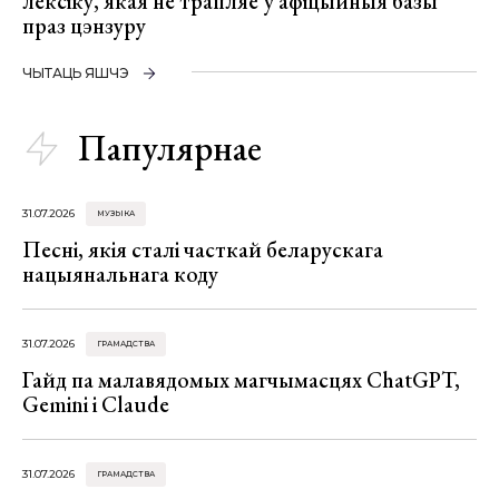
лексіку, якая не трапляе ў афіцыйныя базы
праз цэнзуру
ЧЫТАЦЬ ЯШЧЭ
Папулярнае
31.07.2026
МУЗЫКА
Песні, якія сталі часткай беларускага
нацыянальнага коду
31.07.2026
ГРАМАДСТВА
Гайд па малавядомых магчымасцях ChatGPT,
Gemini і Claude
31.07.2026
ГРАМАДСТВА