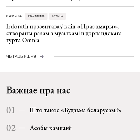
03.08.2026
ГРАМАДСТВА
МУЗЫКА
Irdorath прэзентаваў кліп «Праз хмары»,
створаны разам з музыкамі нідэрландскага
гурта Omnia
ЧЫТАЦЬ ЯШЧЭ
Важнае пра нас
01
Што такое «Будзьма беларусамі!»
02
Асобы кампаніі