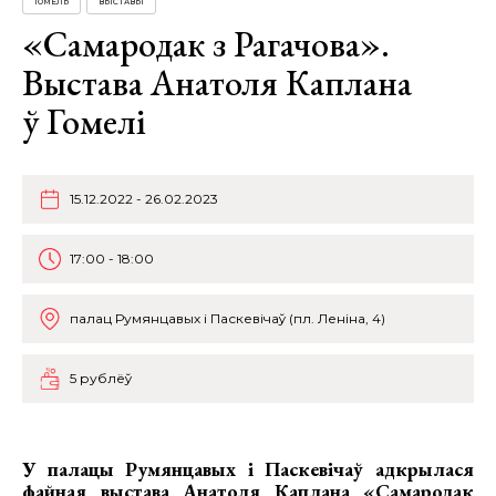
ГОМЕЛЬ
ВЫСТАВЫ
«Самародак з Рагачова».
Выстава Анатоля Каплана
ў Гомелі
15.12.2022 - 26.02.2023
17:00 - 18:00
палац Румянцавых і Паскевічаў (пл. Леніна, 4)
5 рублёў
У палацы Румянцавых і Паскевічаў адкрылася
файная
выстава Анатоля Каплана «Самародак