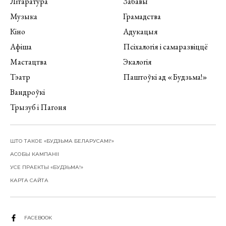
Літаратура
Забавы
Музыка
Грамадства
Кіно
Адукацыя
Афіша
Псіхалогія і самаразвіццё
Мастацтва
Экалогія
Тэатр
Паштоўкі ад «Будзьма!»
Вандроўкі
Трызуб і Пагоня
ШТО ТАКОЕ «БУДЗЬМА БЕЛАРУСАМІ!»
АСОБЫ КАМПАНІІ
УСЕ ПРАЕКТЫ «БУДЗЬМА!»
КАРТА САЙТА
FACEBOOK