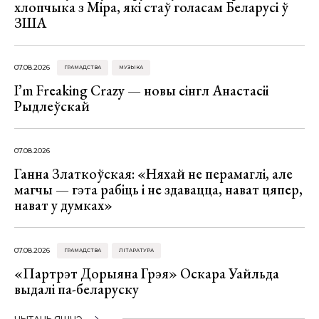
хлопчыка з Міра, які стаў голасам Беларусі ў
ЗША
07.08.2026
ГРАМАДСТВА
МУЗЫКА
I’m Freaking Crazy — новы сінгл Анастасіі
Рыдлеўскай
07.08.2026
Ганна Златкоўская: «Няхай не перамаглі, але
магчы — гэта рабіць і не здавацца, нават цяпер,
нават у думках»
07.08.2026
ГРАМАДСТВА
ЛІТАРАТУРА
«Партрэт Дорыяна Грэя» Оскара Уайльда
выдалі па-беларуску