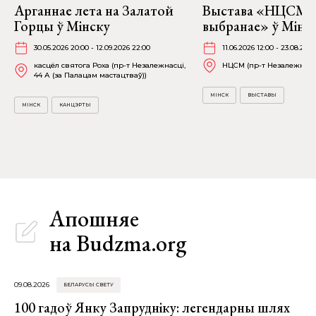
Арганнае лета на Залатой
Выстава «НЦСМ:
Горцы ў Мінску
выбранае» ў Мінск
30.05.2026 20:00 - 12.09.2026 22:00
11.06.2026 12:00 - 23.08.202
касцёл святога Роха (пр-т Незалежнасці,
НЦСМ (пр-т Незалежнасці
44 А (за Палацам мастацтваў))
МІНСК
ВЫСТАВЫ
МІНСК
КАНЦЭРТЫ
Апошняе
на Budzma.org
09.08.2026
БЕЛАРУСЫ СВЕТУ
100 гадоў Янку Запрудніку: легендарны шлях