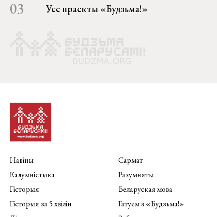
03
Усе праекты «Будзьма!»
Навіны
Сармат
Калумністыка
Разумняты
Гісторыя
Беларуская мова
Гісторыя за 5 хвілін
Гатуем з «Будзьма!»