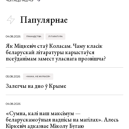
ЧЫТАЦЬ ЯШЧЭ
Папулярнае
04.08.2026
ГРАМАДСТВА
ЛІТАРАТУРА
Як Міцкевіч стаў Коласам. Чаму класік
беларускай літаратуры карыстаўся
псеўданімам замест уласнага прозвішча?
05.08.2026
«МАМА, НЕ ЖУРЫСЯ!»
Залегчы на дно ў Крыме
04.08.2026
«Сумна, калі наш максімум —
беларускамоўныя надпісы на магілах». Алесь
Кіркевіч адказвае Міколу Бугаю