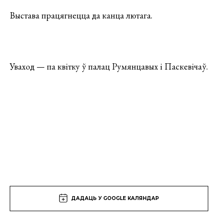
Выстава працягнецца да канца лютага.
Уваход — па квітку ў палац Румянцавых і Паскевічаў.
ДАДАЦЬ У GOOGLE КАЛЯНДАР