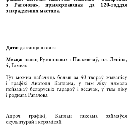
з Рагачова»
, прымеркаваная да 120-годдзя
з нараджэння мастака.
Дата:
да канца лютага
Месца:
палац Румянцавых і Паскевічаў, пл. Леніна,
4, Гомель
Тут можна пабачыць больш за 40 твораў жывапісу
і графікі Анатоля Каплана, у тым ліку нямала
пейзажаў беларускіх гарадоў і вёсачак, у тым ліку
і роднага Рагачова.
Апроч графікі, Каплан таксама займаўся
скульптурай і керамікай.