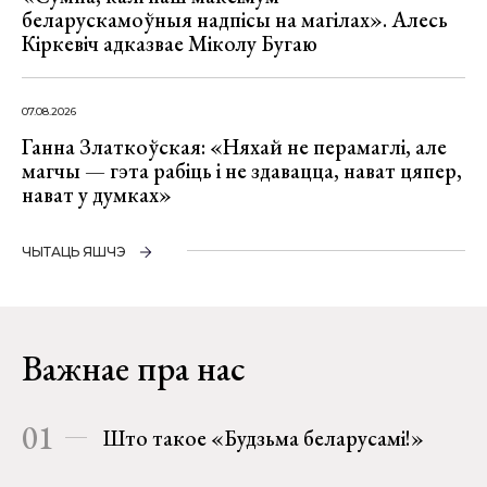
беларускамоўныя надпісы на магілах». Алесь
Кіркевіч адказвае Міколу Бугаю
07.08.2026
Ганна Златкоўская: «Няхай не перамаглі, але
магчы — гэта рабіць і не здавацца, нават цяпер,
нават у думках»
ЧЫТАЦЬ ЯШЧЭ
Важнае пра нас
01
Што такое «Будзьма беларусамі!»