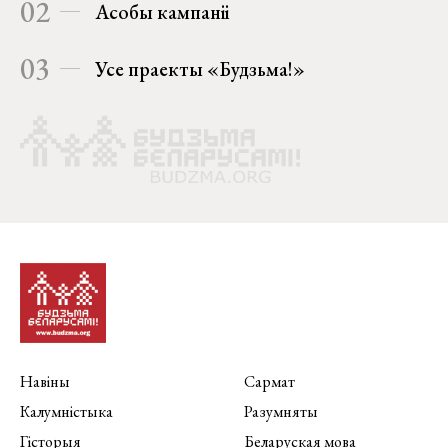
02
Асобы кампаніі
03
Усе праекты «Будзьма!»
Навіны
Сармат
Калумністыка
Разумняты
Гісторыя
Беларуская мова