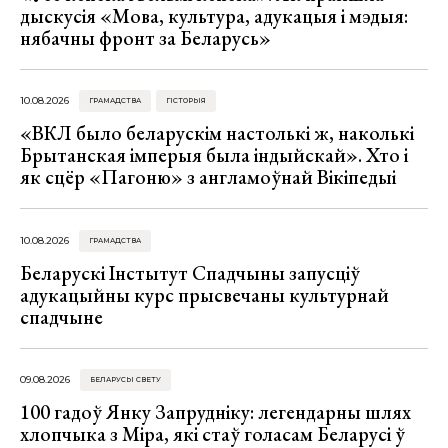
дыскусія «Мова, культура, адукацыя і мэдыя:
нябачны фронт за Беларусь»
10.08.2026
ГРАМАДСТВА
ГІСТОРЫЯ
«ВКЛ было беларускім настолькі ж, наколькі
Брытанская імперыя была індыйскай». Хто і
як сцёр «Пагоню» з англамоўнай Вікіпедыі
10.08.2026
ГРАМАДСТВА
Беларускі Інстытут Спадчыны запусціў
адукацыйны курс прысвечаны культурнай
спадчыне
09.08.2026
БЕЛАРУСЫ СВЕТУ
100 гадоў Янку Запрудніку: легендарны шлях
хлопчыка з Міра, які стаў голасам Беларусі ў