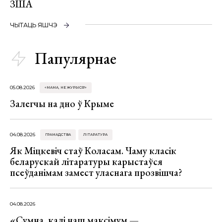
ЗША
ЧЫТАЦЬ ЯШЧЭ
Папулярнае
05.08.2026
«МАМА, НЕ ЖУРЫСЯ!»
Залегчы на дно ў Крыме
04.08.2026
ГРАМАДСТВА
ЛІТАРАТУРА
Як Міцкевіч стаў Коласам. Чаму класік
беларускай літаратуры карыстаўся
псеўданімам замест уласнага прозвішча?
04.08.2026
«Сумна, калі наш максімум —