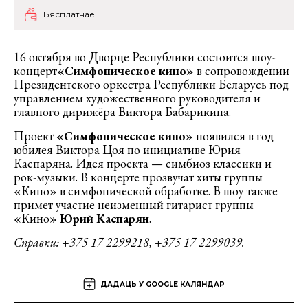
Бясплатнае
16 октября во Дворце Республики состоится шоу-
концерт
«Симфоническое кино»
в сопровождении
Президентского оркестра Республики Беларусь под
управлением художественного руководителя и
главного дирижёра Виктора Бабарикина.
Проект
«Симфоническое кино»
появился в год
юбилея Виктора Цоя по инициативе Юрия
Каспаряна. Идея проекта — симбиоз классики и
рок-музыки. В концерте прозвучат хиты группы
«Кино» в симфонической обработке. В шоу также
примет участие неизменный гитарист группы
«Кино»
Юрий Каспарян
.
Справки: +375 17 2299218, +375 17 2299039.
ДАДАЦЬ У GOOGLE КАЛЯНДАР