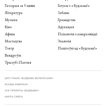
Гісторыя за 5 хвілін
Гатуем з «Будзьма!»
Літаратура
Забавы
Музыка
Грамадства
Кіно
Адукацыя
Афіша
Псіхалогія і самаразвіццё
Мастацтва
Экалогія
Тэатр
Паштоўкі ад «Будзьма!»
Вандроўкі
Трызуб і Пагоня
ШТО ТАКОЕ «БУДЗЬМА БЕЛАРУСАМІ!»
АСОБЫ КАМПАНІІ
УСЕ ПРАЕКТЫ «БУДЗЬМА!»
КАРТА САЙТА