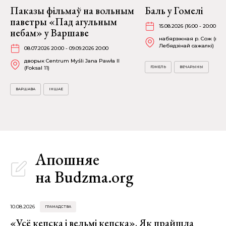
Паказы фільмаў на вольным
Баль у Гомелі
паветры «Пад агульным
15.08.2026 (16:00 - 20:00)
небам» у Варшаве
набярэжная р. Сож (пля
Лебядзінай сажалкі)
08.07.2026 20:00 - 09.09.2026 20:00
дворык Centrum Myśli Jana Pawła II
(Foksal 11)
ГОМЕЛЬ
ВЕЧАРЫНЫ
ВАРШАВА
ІНШАЕ
Апошняе
на Budzma.org
10.08.2026
ГРАМАДСТВА
«Усё кепска і вельмі кепска». Як прайшла