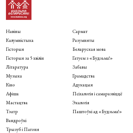
Навіны
Сармат
Калумністыка
Разумняты
Гісторыя
Беларуская мова
Гісторыя за 5 хвілін
Гатуем з «Будзьма!»
Літаратура
Забавы
Музыка
Грамадства
Кіно
Адукацыя
Афіша
Псіхалогія і самаразвіццё
Мастацтва
Экалогія
Тэатр
Паштоўкі ад «Будзьма!»
Вандроўкі
Трызуб і Пагоня