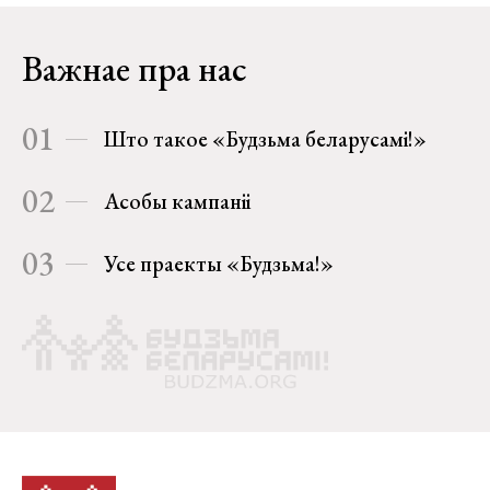
Важнае пра нас
01
Што такое «Будзьма беларусамі!»
02
Асобы кампаніі
03
Усе праекты «Будзьма!»