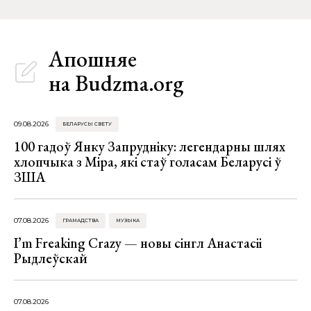
Апошняе
на Budzma.org
09.08.2026
БЕЛАРУСЫ СВЕТУ
100 гадоў Янку Запрудніку: легендарны шлях
хлопчыка з Міра, які стаў голасам Беларусі ў
ЗША
07.08.2026
ГРАМАДСТВА
МУЗЫКА
I’m Freaking Crazy — новы сінгл Анастасіі
Рыдлеўскай
07.08.2026