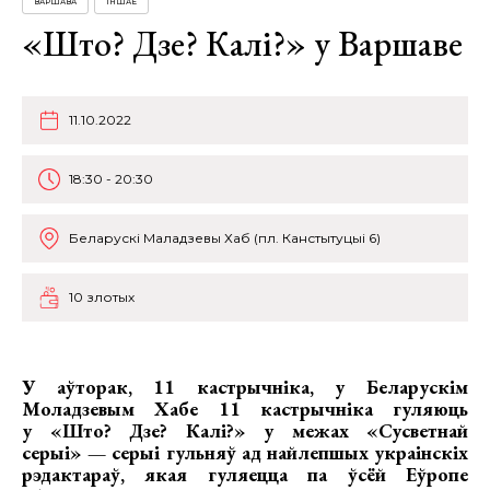
ВАРШАВА
ІНШАЕ
«Што? Дзе? Калі?» у Варшаве
11.10.2022
18:30 - 20:30
Беларускі Маладзевы Хаб (пл. Канстытуцыі 6)
10 злотых
У аўторак, 11 кастрычніка, у Беларускім
Моладзевым Хабе 11 кастрычніка гуляюць
у «Што? Дзе? Калі?» у межах
«Сусветнай
серыі»
— серыі гульняў ад найлепшых украінскіх
рэдактараў, якая гуляецца па ўсёй Еўропе