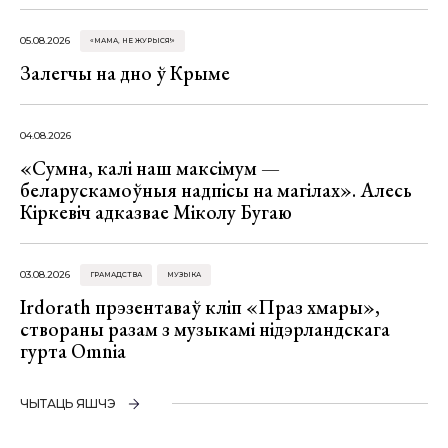
05.08.2026
«МАМА, НЕ ЖУРЫСЯ!»
Залегчы на дно ў Крыме
04.08.2026
«Сумна, калі наш максімум —
беларускамоўныя надпісы на магілах». Алесь
Кіркевіч адказвае Міколу Бугаю
03.08.2026
ГРАМАДСТВА
МУЗЫКА
Irdorath прэзентаваў кліп «Праз хмары»,
створаны разам з музыкамі нідэрландскага
гурта Omnia
ЧЫТАЦЬ ЯШЧЭ