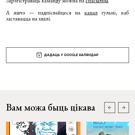
Зарэгістраваць каманду можна па
спасылцы
.
А яшчэ — падпісвайцеся на
канал
гульні, каб
заставацца на хвалі.
ДАДАЦЬ У GOOGLE КАЛЯНДАР
Вам можа быць цікава