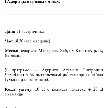
і Амерыцы на розных мовах.
Дата:
11 кастрычніка
Час:
18.30 (час мясцовы)
Месца:
Беларускі Маладзевы Хаб, пл. Канстытуцыі 6,
Варшава
У праграме — Адкрыты Агульны Сінхронны
Чэмпіянат з 36 пытаннечкамі ды камандная «Свая
Гульня» для разміначкі.
Кошт удзелу:
10 zł c кожнага чалавека + 20 zł
з каманды.