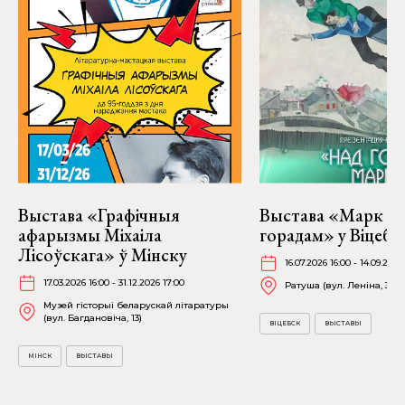
Выстава «Графічныя
Выстава «Марк Ша
афарызмы Міхаіла
горадам» у Віцебс
Лісоўскага» ў Мінску
16.07.2026 16:00 - 14.09.2026
17.03.2026 16:00 - 31.12.2026 17:00
Ратуша (вул. Леніна, 36)
Музей гісторыі беларускай літаратуры
(вул. Багдановіча, 13)
ВІЦЕБСК
ВЫСТАВЫ
МІНСК
ВЫСТАВЫ