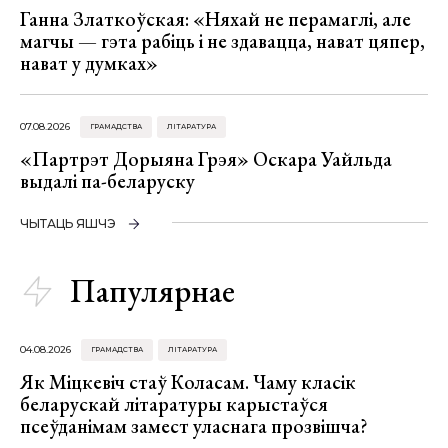
Ганна Златкоўская: «Няхай не перамаглі, але
магчы — гэта рабіць і не здавацца, нават цяпер,
нават у думках»
07.08.2026
ГРАМАДСТВА
ЛІТАРАТУРА
«Партрэт Дорыяна Грэя» Оскара Уайльда
выдалі па-беларуску
ЧЫТАЦЬ ЯШЧЭ
Папулярнае
04.08.2026
ГРАМАДСТВА
ЛІТАРАТУРА
Як Міцкевіч стаў Коласам. Чаму класік
беларускай літаратуры карыстаўся
псеўданімам замест уласнага прозвішча?