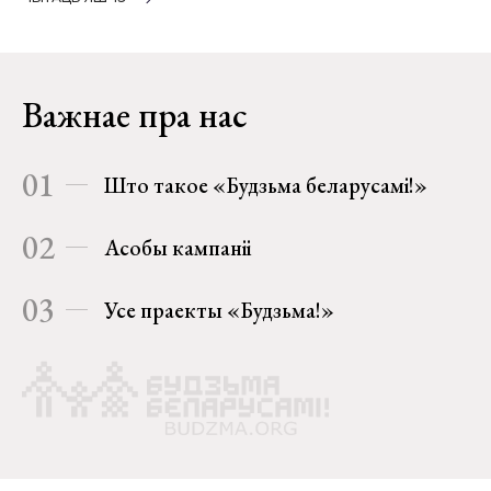
Важнае пра нас
01
Што такое «Будзьма беларусамі!»
02
Асобы кампаніі
03
Усе праекты «Будзьма!»