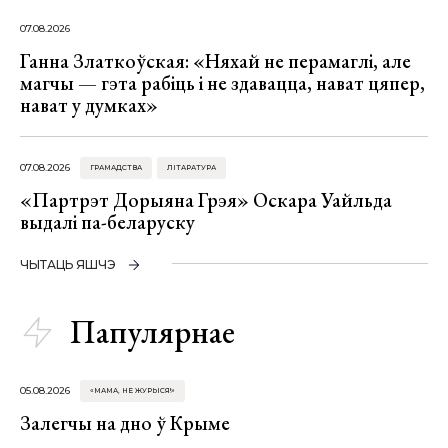
07.08.2026
Ганна Златкоўская: «Няхай не перамаглі, але
магчы — гэта рабіць і не здавацца, нават цяпер,
нават у думках»
07.08.2026
ГРАМАДСТВА
ЛІТАРАТУРА
«Партрэт Дорыяна Грэя» Оскара Уайльда
выдалі па-беларуску
ЧЫТАЦЬ ЯШЧЭ
Папулярнае
05.08.2026
«МАМА, НЕ ЖУРЫСЯ!»
Залегчы на дно ў Крыме