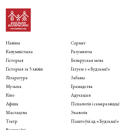
Навіны
Сармат
Калумністыка
Разумняты
Гісторыя
Беларуская мова
Гісторыя за 5 хвілін
Гатуем з «Будзьма!»
Літаратура
Забавы
Музыка
Грамадства
Кіно
Адукацыя
Афіша
Псіхалогія і самаразвіццё
Мастацтва
Экалогія
Тэатр
Паштоўкі ад «Будзьма!»
Вандроўкі