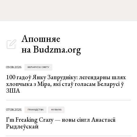
Апошняе
на Budzma.org
09.08.2026
БЕЛАРУСЫ СВЕТУ
100 гадоў Янку Запрудніку: легендарны шлях
хлопчыка з Міра, які стаў голасам Беларусі ў
ЗША
07.08.2026
ГРАМАДСТВА
МУЗЫКА
I’m Freaking Crazy — новы сінгл Анастасіі
Рыдлеўскай