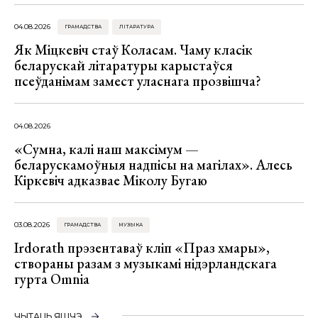
04.08.2026
ГРАМАДСТВА
ЛІТАРАТУРА
Як Міцкевіч стаў Коласам. Чаму класік
беларускай літаратуры карыстаўся
псеўданімам замест уласнага прозвішча?
04.08.2026
«Сумна, калі наш максімум —
беларускамоўныя надпісы на магілах». Алесь
Кіркевіч адказвае Міколу Бугаю
03.08.2026
ГРАМАДСТВА
МУЗЫКА
Irdorath прэзентаваў кліп «Праз хмары»,
створаны разам з музыкамі нідэрландскага
гурта Omnia
ЧЫТАЦЬ ЯШЧЭ