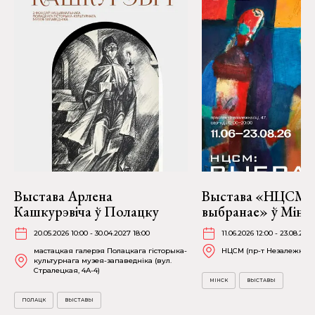
Выстава Арлена
Выстава «НЦСМ:
Кашкурэвіча ў Полацку
выбранае» ў Мінск
20.05.2026 10:00 - 30.04.2027 18:00
11.06.2026 12:00 - 23.08.202
мастацкая галерэя Полацкага гісторыка-
НЦСМ (пр-т Незалежнасці
культурнага музея-запаведніка (вул.
Стралецкая, 4A-4)
МІНСК
ВЫСТАВЫ
ПОЛАЦК
ВЫСТАВЫ