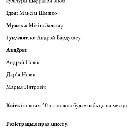
культуры цыфравой эпохі.
Ідэя:
Максім Шышко
Музыка:
Мікіта Залатар
Гук/святло:
Андрэй Бардухаеў
Акцёры:
Андрэй Новік
Дар’я Новік
Марыя Пятровіч
Квіткі
коштам 50 зл. можна будзе набыць на месцы.
Рэгістрацыя праз
анкету
.