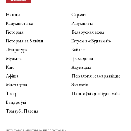
Навіны
Сармат
Калумністыка
Разумняты
Гісторыя
Беларуская мова
Гісторыя за 5 хвілін
Гатуем з «Будзьма!»
Літаратура
Забавы
Музыка
Грамадства
Кіно
Адукацыя
Афіша
Псіхалогія і самаразвіццё
Мастацтва
Экалогія
Тэатр
Паштоўкі ад «Будзьма!»
Вандроўкі
Трызуб і Пагоня
ШТО ТАКОЕ «БУДЗЬМА БЕЛАРУСАМІ!»