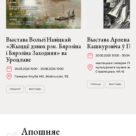
Выстава Вольгі Навіцкай
Выстава Арлена
«Жыццё дзвюх рэк. Бярэзіна
Кашкурэвіча ў По
і Бярэзіна Заходняя» ва
20.05.2026 10:00 - 30.04.202
Уроцлаве
мастацкая галерэя Полац
культурнага музея-запав
26.03.2026 16:00 - 25.08.2026 19:00
Стралецкая, 4A-4)
Галерэя Клуба MiL (Kościuszki, 10)
ПОЛАЦК
ВЫСТАВЫ
УРОЦЛАЎ
ВЫСТАВЫ
Апошняе