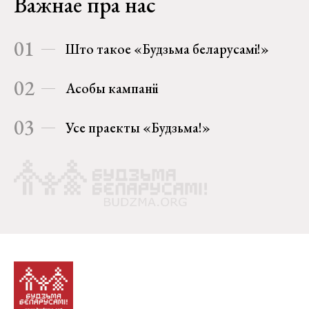
Важнае пра нас
01
Што такое «Будзьма беларусамі!»
02
Асобы кампаніі
03
Усе праекты «Будзьма!»