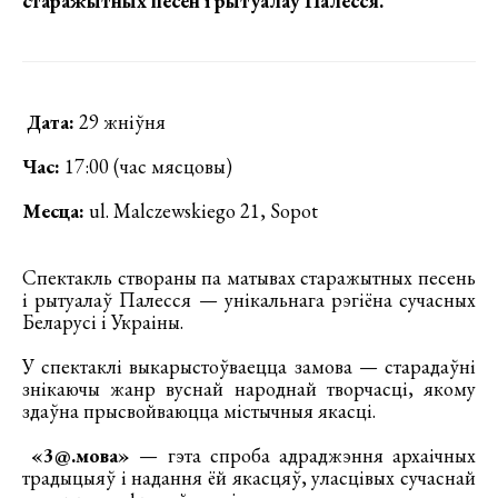
старажытных песен і рытуалаў Палесся.
Дата:
29 жніўня
Час:
17:00 (час мясцовы)
Месца:
ul. Malczewskiego 21, Sopot
Спектакль створаны па матывах старажытных песень
і рытуалаў Палесся — унікальнага рэгіёна сучасных
Беларусі і Украіны.
У спектаклі выкарыстоўваецца замова — старадаўні
знікаючы жанр вуснай народнай творчасці, якому
здаўна прысвойваюцца містычныя якасці.
«3@.мова»
— гэта спроба адраджэння архаічных
традыцыяў i надання ёй якасцяў, уласцівых сучаснай