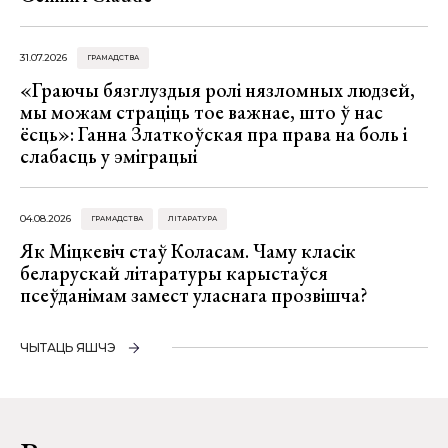
31.07.2026
ГРАМАДСТВА
«Граючы бязглуздыя ролі нязломных людзей,
мы можам страціць тое важнае, што ў нас
ёсць»: Ганна Златкоўская пра права на боль і
слабасць у эміграцыі
04.08.2026
ГРАМАДСТВА
ЛІТАРАТУРА
Як Міцкевіч стаў Коласам. Чаму класік
беларускай літаратуры карыстаўся
псеўданімам замест уласнага прозвішча?
ЧЫТАЦЬ ЯШЧЭ