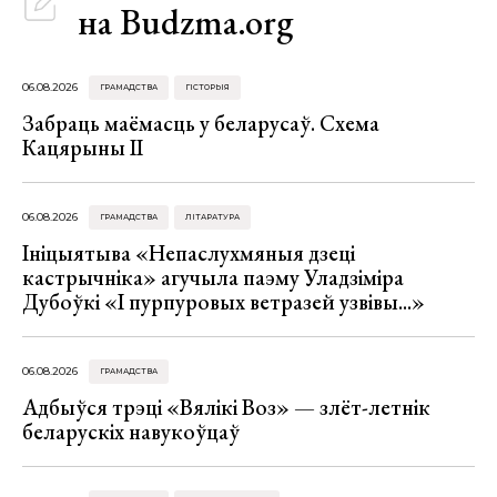
на Budzma.org
06.08.2026
ГРАМАДСТВА
ГІСТОРЫЯ
Забраць маёмасць у беларусаў. Схема
Кацярыны ІІ
06.08.2026
ГРАМАДСТВА
ЛІТАРАТУРА
Ініцыятыва «Непаслухмяныя дзеці
кастрычніка» агучыла паэму Уладзіміра
Дубоўкі «І пурпуровых ветразей узвівы...»
06.08.2026
ГРАМАДСТВА
Адбыўся трэці «Вялікі Воз» — злёт-летнік
беларускіх навукоўцаў