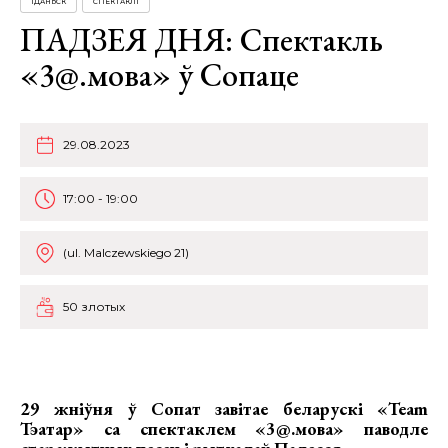
ГДАНЬСК
СПЕКТАКЛІ
ПАДЗЕЯ ДНЯ: Спектакль
«3@.мова» ў Сопаце
29.08.2023
17:00 - 19:00
(ul. Malczewskiego 21)
50 злотых
29 жніўня ў Сопат завітае беларускі
«Team
Тэатар»
са спектаклем «3@.мова» паводле