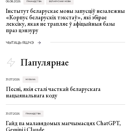
06.08.2026
ГРАМАДСТВА
БЕЛАРУСКАЯ МОВА
Інстытут беларускае мовы запусціў незалежны
«Корпус беларускіх тэкстаў», які збірае
лексіку, якая не трапляе ў афіцыйныя базы
праз цэнзуру
ЧЫТАЦЬ ЯШЧЭ
Папулярнае
31.07.2026
МУЗЫКА
Песні, якія сталі часткай беларускага
нацыянальнага коду
31.07.2026
ГРАМАДСТВА
Гайд па малавядомых магчымасцях ChatGPT,
Gemini і Claude