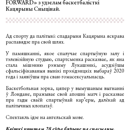
FORWARD» з удзелам баскетбалісткі
Кацярыны Сныцінай.
Ад спорту да палітыкі: спадарыня Кацярына яскрава
распавядзе пра свой шлях.
У памяшканні, якое спалучае спартыўную залу і
тэлевізійную студыю, спартсменка расказвае, як яна
стала мішэнню рэжыму Лукашэнкі, асудзіўшы
сфальсіфікаваныя вынікі прэзідэнцкіх выбараў 2020
года і заявіўшы пра сваю гомасексуальнасць.
Баскетбольная зорка, цяпер у вымушаным выгнанні
ў Лондане, пражывае свой апошні матч і расказвае
пра гады сваёй спартыўнай кар’еры, далёкай ад
палітычных клопатаў.
Спектакль ідзе на ангельскай мове.
Квіткі коштам 28 еўра бярыце па
спасылцы
.