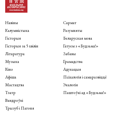
Навіны
Сармат
Калумністыка
Разумняты
Гісторыя
Беларуская мова
Гісторыя за 5 хвілін
Гатуем з «Будзьма!»
Літаратура
Забавы
Музыка
Грамадства
Кіно
Адукацыя
Афіша
Псіхалогія і самаразвіццё
Мастацтва
Экалогія
Тэатр
Паштоўкі ад «Будзьма!»
Вандроўкі
Трызуб і Пагоня