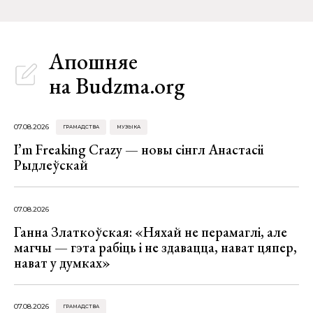
Апошняе
на Budzma.org
07.08.2026
ГРАМАДСТВА
МУЗЫКА
I’m Freaking Crazy — новы сінгл Анастасіі
Рыдлеўскай
07.08.2026
Ганна Златкоўская: «Няхай не перамаглі, але
магчы — гэта рабіць і не здавацца, нават цяпер,
нават у думках»
07.08.2026
ГРАМАДСТВА