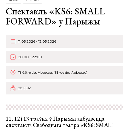
ПАРЫЖ
СПЕКТАКЛІ
Спектакль «KS6: SMALL
FORWARD» у Парыжы
11.05.2026 - 13.05.2026
20:00 - 22:00
Théâtre des Abbesses (31 rue des Abbesses)
28 EUR
11, 12 і 13 траўня ў Парыжы адбудзецца
спектакль Свабоднага тэатра «KS6: SMALL