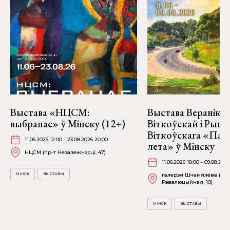
Выстава «НЦСМ:
Выстава Веранікі
выбранае» ў Мінску (12+)
Віткоўскай і Рыго
Віткоўскага «Пад
11.06.2026 12:00 - 23.08.2026 20:00
лета» ў Мінску
НЦСМ (пр-т Незалежнасці, 47)
11.06.2026 18:00 - 09.08.2026
МІНСК
ВЫСТАВЫ
галерэя Шчамялёва (вул
Рэвалюцыйная, 10)
МІНСК
ВЫСТАВЫ