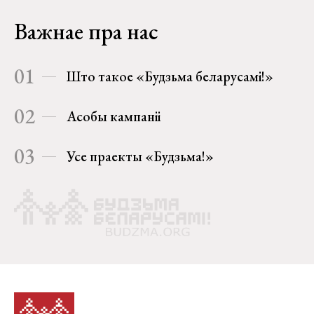
Важнае пра нас
01
Што такое «Будзьма беларусамі!»
02
Асобы кампаніі
03
Усе праекты «Будзьма!»