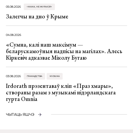
05.08.2026
«МАМА, НЕ ЖУРЫСЯ!»
Залегчы на дно ў Крыме
04.08.2026
«Сумна, калі наш максімум —
беларускамоўныя надпісы на магілах». Алесь
Кіркевіч адказвае Міколу Бугаю
03.08.2026
ГРАМАДСТВА
МУЗЫКА
Irdorath прэзентаваў кліп «Праз хмары»,
створаны разам з музыкамі нідэрландскага
гурта Omnia
ЧЫТАЦЬ ЯШЧЭ