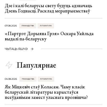
Дзе і калі беларусы свету будуць адзначаць
Дзень Годнасці. Расклад мерапрыемстваў
07.08.2026
ГРАМАДСТВА
ЛІТАРАТУРА
«Партрэт Дорыяна Грэя» Оскара Уайльда
выдалі па-беларуску
ЧЫТАЦЬ ЯШЧЭ
Папулярнае
04.08.2026
ГРАМАДСТВА
ЛІТАРАТУРА
Як Міцкевіч стаў Коласам. Чаму класік
беларускай літаратуры карыстаўся
псеўданімам замест уласнага прозвішча?