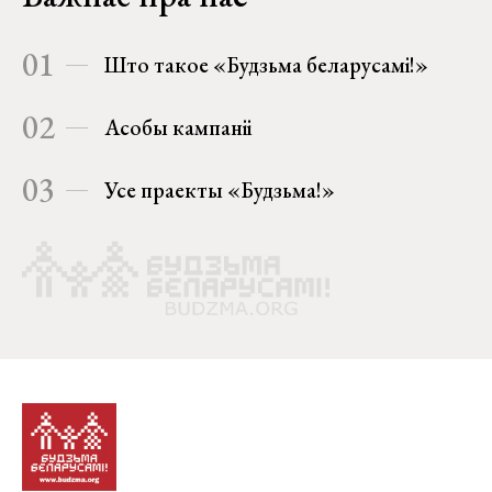
01
Што такое «Будзьма беларусамі!»
02
Асобы кампаніі
03
Усе праекты «Будзьма!»