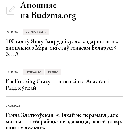
Апошняе
на Budzma.org
09.08.2026
БЕЛАРУСЫ СВЕТУ
100 гадоў Янку Запрудніку: легендарны шлях
хлопчыка з Міра, які стаў голасам Беларусі ў
ЗША
07.08.2026
ГРАМАДСТВА
МУЗЫКА
I’m Freaking Crazy — новы сінгл Анастасіі
Рыдлеўскай
07.08.2026
Ганна Златкоўская: «Няхай не перамаглі, але
магчы — гэта рабіць і не здавацца, нават цяпер,
нават у думках»