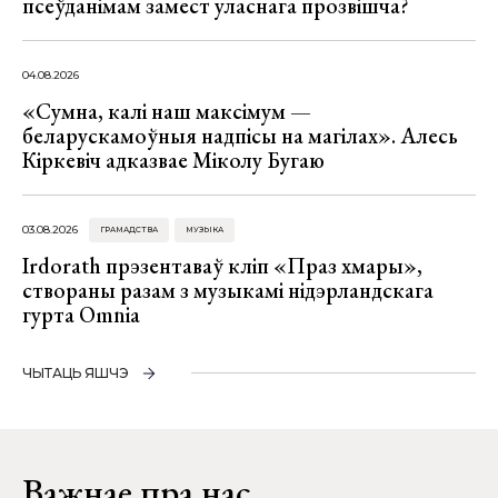
псеўданімам замест уласнага прозвішча?
04.08.2026
«Сумна, калі наш максімум —
беларускамоўныя надпісы на магілах». Алесь
Кіркевіч адказвае Міколу Бугаю
03.08.2026
ГРАМАДСТВА
МУЗЫКА
Irdorath прэзентаваў кліп «Праз хмары»,
створаны разам з музыкамі нідэрландскага
гурта Omnia
ЧЫТАЦЬ ЯШЧЭ
Важнае пра нас