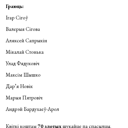
Граюць:
Ігар Сігоў
Валерыя Сігова
Аляксей Сапрыкін
Мікалай Стонька
Улад Фядуковіч
Максім Шышко
Дар’я Новік
Марыя Пятровіч
Андрэй Бардухаеў-Арол
Квіткі коштам
70 злотых
шукайце па
спасылцы
.