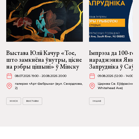
Выстава Юліі Качур «Тое,
Імпрэза да 100-год
што замкнёна ўнутры, цісне
нараджэння Янкі
на рэбры цішыні» ў Мінску
Запрудніка ў Саў
08.07.2026 19:00 - 20.08.2026 20:00
09.08.2026 (12:00 - 14:00)
галерэя «Арт Фабрыка» (вул. Свярдлова,
Царква Св. Еўфрасінні П
2)
Whitehead Ave)
МІНСК
ВЫСТАВЫ
ІНШАЕ