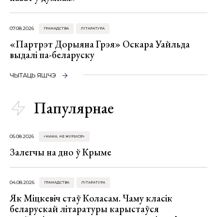
07.08.2026
ГРАМАДСТВА
ЛІТАРАТУРА
«Партрэт Дорыяна Грэя» Оскара Уайльда
выдалі па-беларуску
ЧЫТАЦЬ ЯШЧЭ
Папулярнае
05.08.2026
«МАМА, НЕ ЖУРЫСЯ!»
Залегчы на дно ў Крыме
04.08.2026
ГРАМАДСТВА
ЛІТАРАТУРА
Як Міцкевіч стаў Коласам. Чаму класік
беларускай літаратуры карыстаўся