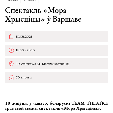
ВАРШАВА
СПЕКТАКЛІ
Спектакль «Мора
Хрысціны» ў Варшаве
10.08.2023
19:00 - 21:00
TR Warszawa (ul. Marszałkowska, 8)
70 злотых
10 жніўня, у чацвер, беларускі
TEAM THEATRE
грае свой свежы
спектакль «Мора Хрысціны»
.