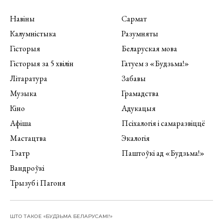
Навіны
Сармат
Калумністыка
Разумняты
Гісторыя
Беларуская мова
Гісторыя за 5 хвілін
Гатуем з «Будзьма!»
Літаратура
Забавы
Музыка
Грамадства
Кіно
Адукацыя
Афіша
Псіхалогія і самаразвіццё
Мастацтва
Экалогія
Тэатр
Паштоўкі ад «Будзьма!»
Вандроўкі
Трызуб і Пагоня
ШТО ТАКОЕ «БУДЗЬМА БЕЛАРУСАМІ!»