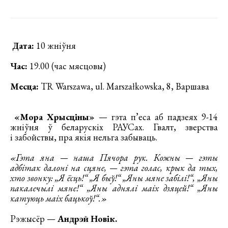
Дата:
10 жніўня
Час:
19.00 (час мясцовы)
Месца:
TR Warszawa, ul. Marszałkowska, 8, Варшава
«Мора Хрысціны»
— гэта п’еса аб падзеях 9-14
жніўня ў беларускіх РАУСах. Гвалт, зверства
і забойствы, пра якія нельга забываць.
«Гэта яна — наша Пячора рук. Кожны — гэты
адбітак далоні на сцяне, — гэта голас, крык да тых,
хто звонку: „Я ёсць!“ „Я быў!“ „Яны мяне забілі!“, „Яны
пакалечылі мяне!“ „Яны аднялі маіх дзяцей!“ „Яны
катуюць маіх бацькоў!“.»
Рэжысёр —
Андрэй Новік.