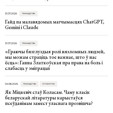
31.07.2026
ГРАМАДСТВА
Гайд па малавядомых магчымасцях ChatGPT,
Gemini і Claude
31.07.2026
ГРАМАДСТВА
«Граючы бязглуздыя ролі нязломных людзей,
мы можам страціць тое важнае, што ў нас
ёсць»: Ганна Златкоўская пра права на боль і
слабасць у эміграцыі
04.08.2026
ГРАМАДСТВА
ЛІТАРАТУРА
Як Міцкевіч стаў Коласам. Чаму класік
беларускай літаратуры карыстаўся
псеўданімам замест уласнага прозвішча?