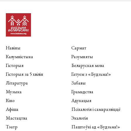
Навіны
Сармат
Калумністыка
Разумняты
Гісторыя
Беларуская мова
Гісторыя за 5 хвілін
Гатуем з «Будзьма!»
Літаратура
Забавы
Музыка
Грамадства
Кіно
Адукацыя
Афіша
Псіхалогія і самаразвіццё
Мастацтва
Экалогія
Тэатр
Паштоўкі ад «Будзьма!»