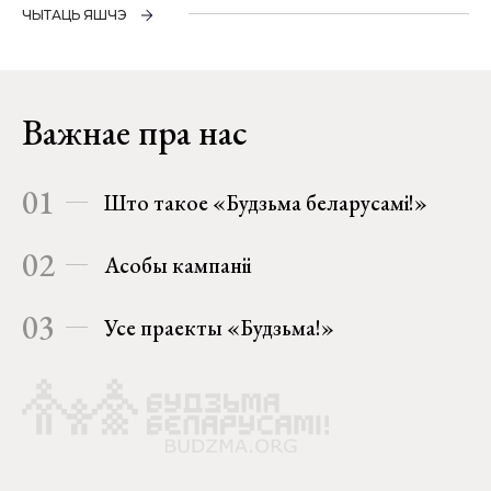
ЧЫТАЦЬ ЯШЧЭ
Важнае пра нас
01
Што такое «Будзьма беларусамі!»
02
Асобы кампаніі
03
Усе праекты «Будзьма!»