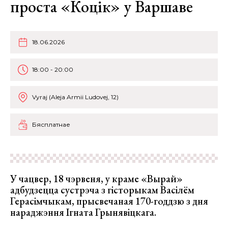
проста «Коцік» у Варшаве
18.06.2026
18:00 - 20:00
Vyraj (Aleja Armii Ludovej, 12)
Бясплатнае
У чацвер, 18 чэрвеня, у краме «Вырай»
адбудзецца сустрэча з гісторыкам Васілём
Герасімчыкам, прысвечаная 170-годдзю з дня
нараджэння Ігната Грынявіцкага.