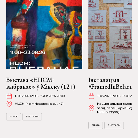
Выстава «НЦСМ:
Інсталяцыя
выбранае» ў Мінску (12+)
#FramedInBelarus 
11.06.2026 12:00 - 23.08.2026 20:00
11.06.2026 19:00 - 14.09.2026
НЦСМ (пр-т Незалежнасці, 47)
Нацыянальная галерэя П
зала), палац кірмашоў (
Hrdinů 530/47,)
МІНСК
ВЫСТАВЫ
ПРАГА
ВЫСТАВЫ