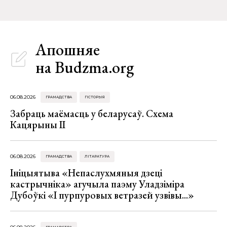
Апошняе
на Budzma.org
06.08.2026
ГРАМАДСТВА
ГІСТОРЫЯ
Забраць маёмасць у беларусаў. Схема
Кацярыны ІІ
06.08.2026
ГРАМАДСТВА
ЛІТАРАТУРА
Ініцыятыва «Непаслухмяныя дзеці
кастрычніка» агучыла паэму Уладзіміра
Дубоўкі «І пурпуровых ветразей узвівы...»