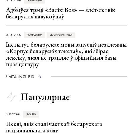
06.08.2026
ГРАМАДСТВА
Адбыўся трэці «Вялікі Воз» — злёт-летнік
беларускіх навукоўцаў
06.08.2026
ГРАМАДСТВА
БЕЛАРУСКАЯ МОВА
Інстытут беларускае мовы запусціў незалежны
«Корпус беларускіх тэкстаў», які збірае
лексіку, якая не трапляе ў афіцыйныя базы
праз цэнзуру
ЧЫТАЦЬ ЯШЧЭ
Папулярнае
31.07.2026
МУЗЫКА
Песні, якія сталі часткай беларускага
нацыянальнага коду