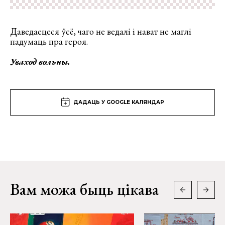
Даведаецеся ўсё, чаго не ведалі і нават не маглі
падумаць пра героя.
Уваход вольны.
ДАДАЦЬ У GOOGLE КАЛЯНДАР
Вам можа быць цікава