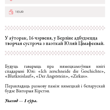
1 EUR
У аўторак, 16 чэрвеня, у Берліне адбудзецца
творчая сустрэча з паэткай Юляй Цімафеевай.
Будуць гаварыць пра нямецкамоўныя кнігі
спадарыні Юлі: «Ich zerschneide die Geschichte»,
«Blutkreislauf», «Der Angststein», «Zirkus».
Перакладаць размову паміж нямецкай і беларускай
будзе Вікторыя Кірстэн.
Уваход — 1 еўра.