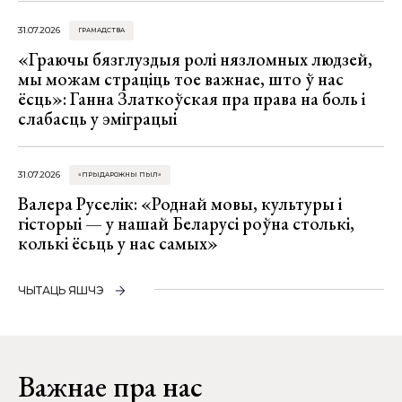
31.07.2026
ГРАМАДСТВА
«Граючы бязглуздыя ролі нязломных людзей,
мы можам страціць тое важнае, што ў нас
ёсць»: Ганна Златкоўская пра права на боль і
слабасць у эміграцыі
31.07.2026
«ПРЫДАРОЖНЫ ПЫЛ»
Валера Руселік: «Роднай мовы, культуры і
гісторыі — у нашай Беларусі роўна столькі,
колькі ёсьць у нас самых»
ЧЫТАЦЬ ЯШЧЭ
Важнае пра нас