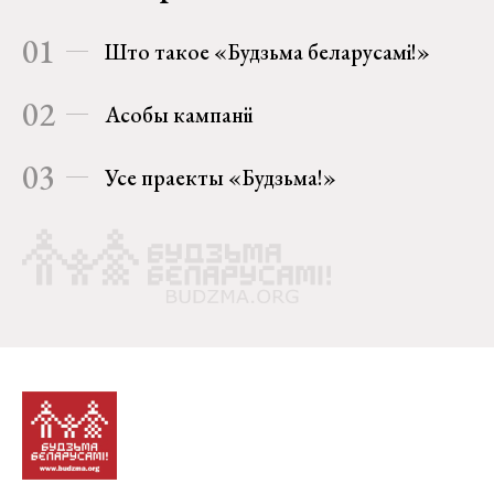
01
Што такое «Будзьма беларусамі!»
02
Асобы кампаніі
03
Усе праекты «Будзьма!»