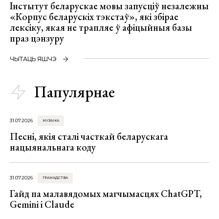
Інстытут беларускае мовы запусціў незалежны
«Корпус беларускіх тэкстаў», які збірае
лексіку, якая не трапляе ў афіцыйныя базы
праз цэнзуру
ЧЫТАЦЬ ЯШЧЭ
Папулярнае
31.07.2026
МУЗЫКА
Песні, якія сталі часткай беларускага
нацыянальнага коду
31.07.2026
ГРАМАДСТВА
Гайд па малавядомых магчымасцях ChatGPT,
Gemini і Claude