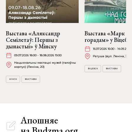
Выстава «Аляксандр
Выстава «Марк Ша
Семілетаў: Першы з
горадам» у Віцебс
дынастыі» ў Мінску
16.07.2026 16:00 - 14.09.2026
09.07.2026 18:00 - 18.08.2026 19:00
Ратуша (вул. Леніна, 36)
Нацыянальны мастацкі музей (галоўны
корпус) (Леніна, 20)
ВІЦЕБСК
ВЫСТАВЫ
МІНСК
ВЫСТАВЫ
Апошняе
на Budzma.org