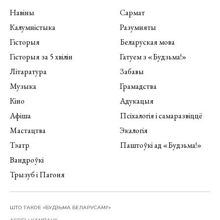
Навіны
Сармат
Калумністыка
Разумняты
Гісторыя
Беларуская мова
Гісторыя за 5 хвілін
Гатуем з «Будзьма!»
Літаратура
Забавы
Музыка
Грамадства
Кіно
Адукацыя
Афіша
Псіхалогія і самаразвіццё
Мастацтва
Экалогія
Тэатр
Паштоўкі ад «Будзьма!»
Вандроўкі
Трызуб і Пагоня
ШТО ТАКОЕ «БУДЗЬМА БЕЛАРУСАМІ!»