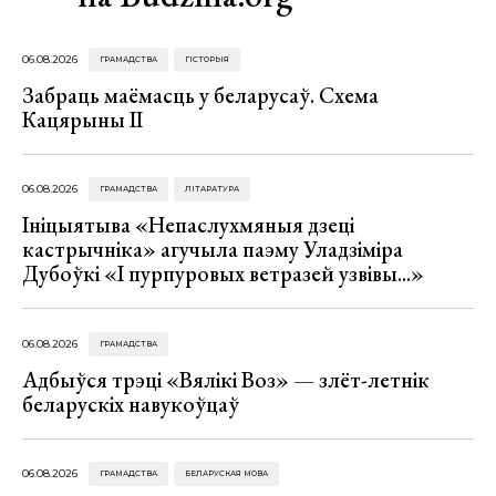
06.08.2026
ГРАМАДСТВА
ГІСТОРЫЯ
Забраць маёмасць у беларусаў. Схема
Кацярыны ІІ
06.08.2026
ГРАМАДСТВА
ЛІТАРАТУРА
Ініцыятыва «Непаслухмяныя дзеці
кастрычніка» агучыла паэму Уладзіміра
Дубоўкі «І пурпуровых ветразей узвівы...»
06.08.2026
ГРАМАДСТВА
Адбыўся трэці «Вялікі Воз» — злёт-летнік
беларускіх навукоўцаў
06.08.2026
ГРАМАДСТВА
БЕЛАРУСКАЯ МОВА