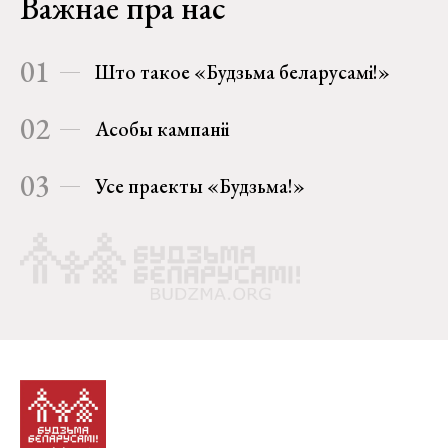
Важнае пра нас
01
Што такое «Будзьма беларусамі!»
02
Асобы кампаніі
03
Усе праекты «Будзьма!»