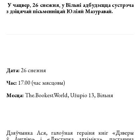
У чацвер, 26 снежня, у Вільні адбудзецца
сустрэча
з дзіцячай пісьменніцай Юліяй Мазуравай
.
Дата:
26 снежня
Час:
17.00 (час мясцовы)
Месца:
The.Bookest.World, Užupio 13, Вільня
Дзяўчынка Ася, галоўная гераіня кніг «Дзверы
ў Англію» і «Люстэрка алхіміка», пастаянна