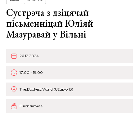
ВІЛЬНЯ
ЛІТАРАТУРА
Сустрэча з дзіцячай
пісьменніцай Юліяй
Мазуравай у Вільні
26.12.2024
17:00 - 19:00
The.Bookest.World (Užupio 13)
Бясплатнае