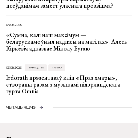
псеўданімам замест уласнага прозвішча?
04.08.2026
«Сумна, калі наш максімум —
беларускамоўныя надпісы на магілах». Алесь
Кіркевіч адказвае Міколу Бугаю
03.08.2026
ГРАМАДСТВА
МУЗЫКА
Irdorath прэзентаваў кліп «Праз хмары»,
створаны разам з музыкамі нідэрландскага
гурта Omnia
ЧЫТАЦЬ ЯШЧЭ