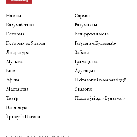
Навіны
Сармат
Калумністыка
Разумняты
Гісторыя
Беларуская мова
Гісторыя за 5 хвілін
Гатуем з «Будзьма!»
Літаратура
Забавы
Музыка
Грамадства
Кіно
Адукацыя
Афіша
Псіхалогія і самаразвіццё
Мастацтва
Экалогія
Тэатр
Паштоўкі ад «Будзьма!»
Вандроўкі
Трызуб і Пагоня
ШТО ТАКОЕ «БУДЗЬМА БЕЛАРУСАМІ!»