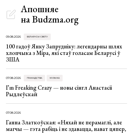
Апошняе
на Budzma.org
09.08.2026
БЕЛАРУСЫ СВЕТУ
100 гадоў Янку Запрудніку: легендарны шлях
хлопчыка з Міра, які стаў голасам Беларусі ў
ЗША
07.08.2026
ГРАМАДСТВА
МУЗЫКА
I’m Freaking Crazy — новы сінгл Анастасіі
Рыдлеўскай
07.08.2026
Ганна Златкоўская: «Няхай не перамаглі, але
магчы — гэта рабіць і не здавацца, нават цяпер,