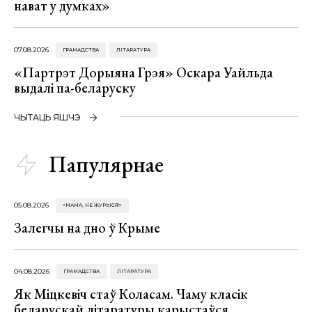
нават у думках»
07.08.2026
ГРАМАДСТВА
ЛІТАРАТУРА
«Партрэт Дорыяна Грэя» Оскара Уайльда
выдалі па-беларуску
ЧЫТАЦЬ ЯШЧЭ
Папулярнае
05.08.2026
«МАМА, НЕ ЖУРЫСЯ!»
Залегчы на дно ў Крыме
04.08.2026
ГРАМАДСТВА
ЛІТАРАТУРА
Як Міцкевіч стаў Коласам. Чаму класік
беларускай літаратуры карыстаўся