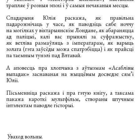
трапляе ў розныя эпохі і ў самыя нечаканыя месцы.
Спадарыня Юлія раскажа, як правільна
падарожнічаць у часе, як паводзіць сябе ноччу
на могілках у віктарыянскім Лондане, як абараняцца
ад паліцыі, калі вас прынялі за суфражыстку,
як ветліва размаўляць з імператарам, як варыць
золата (гэта заўсёды можа спатрэбіцца) і як прайсці
па таемным тунэлі пад Влтавай.
А аповесць пра хлопчыка з аўтызмам «Асаблівы
выпадак» заснаваная на жыццёвым досведзе сям’і
Юліі.
Пісьменніца раскажа і пра гэтую кнігу, а таксама
пакажа кароткі мультфільм, створаны штучным
інтэлектам паводле гісторыі.
Уваход вольны.