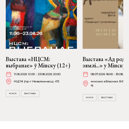
Выстава «НЦСМ:
Выстава «Ад родн
выбранае» ў Мінску (12+)
зямлі...» у Мінску
11.06.2026 12:00 - 23.08.2026 20:00
08.07.2026 18:00 - 30.08.202
НЦСМ (пр-т Незалежнасці, 47)
мінская абласная бібліят
4)
МІНСК
ВЫСТАВЫ
МІНСК
ВЫСТАВЫ